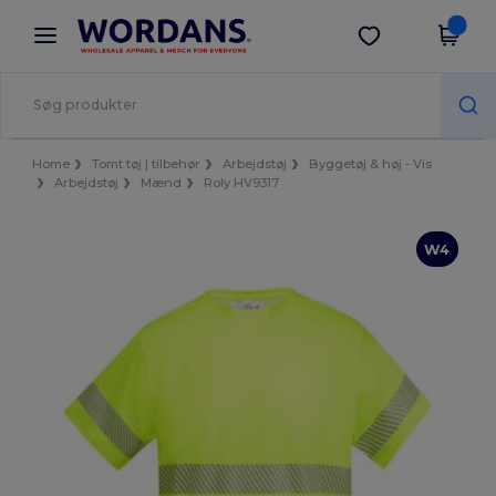
×
Wordans-app
Hent app
Bedre priser i appen!
Home
Tomt tøj | tilbehør
Arbejdstøj
Byggetøj & høj - Vis
Arbejdstøj
Mænd
Roly HV9317
W4