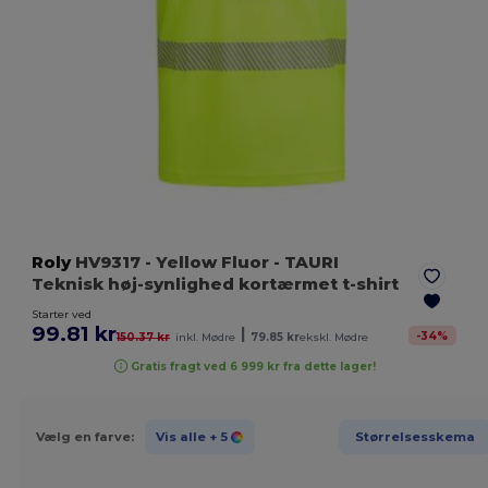
Roly
HV9317
- Yellow Fluor
- TAURI
Teknisk høj-synlighed kortærmet t-shirt
Starter ved
99.81 kr
|
-
34
%
150.37 kr
inkl. Mødre
79.85 kr
ekskl. Mødre
Gratis fragt ved 6 999 kr fra dette lager!
Vælg en farve:
Vis alle
+ 5
Størrelsesskema