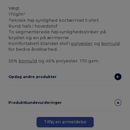
Vægt
170g/m²
Teknisk høj-synlighed kortærmet t-shirt
Rund hals i hovedstof
To segmenterede høj-synlighedsstriber på
brystet og en på ærmerne
Komfortabelt blandet stof i
polyester
og
bomuld
for bedre åndbarhed.
55%
bomuld
og 45% polyester, 170 gsm
Opdag andre produkter
Produktkundevurderinger
Tilføj en anmeldelse