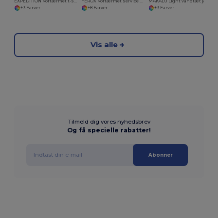
EXPEDITION Kortærmet t-shirt i en kombination af farver
FEROX Kortærmet service top
MAKALU Light vandtæt jakke
+3 Farver
+8 Farver
+3 Farver
Vis alle
Tilmeld dig vores nyhedsbrev
Og få specielle rabatter!
Abonner