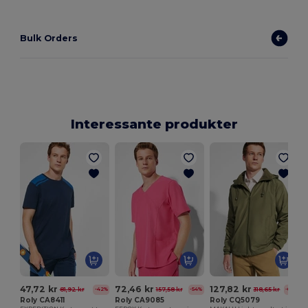
Bulk Orders
Interessante produkter
47,72 kr
72,46 kr
127,82 kr
81,92 kr
157,58 kr
318,65 kr
-42%
-54%
-60%
Roly CA8411
Roly CA9085
Roly CQ5079