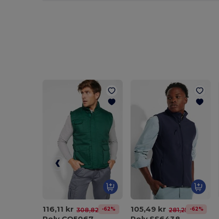
116,11 kr
105,49 kr
-62%
-62%
308,82 kr
281,25 kr
Roly CQ5067
Roly SS6438