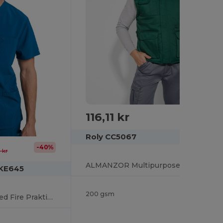
116,11 kr
Roly CC5067
-40%
 kr
ALMANZOR Multipurpose work bodywarmer with high neck
DKE645
200 gsm
Herre V-hals Top med Fire Praktiske Lommer