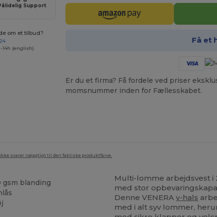
Pålidelig Support
de om et tilbud?
Få et 
 24
-14h (english)
Er du et firma? Få fordele ved priser ekskl
momsnummer inden for Fællesskabet.
ke svarer nøjagtigt til den faktiske produktfarve.
Multi-lomme arbejdsvest i
 gsm blanding
med stor opbevaringskapacit
nlås
Denne VENERA
v-hals
arbe
øj
med i alt syv lommer, heru
med sikre klapper og velc