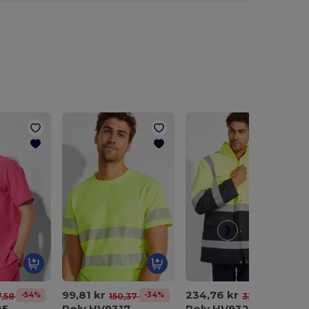
99,81 kr
234,76 kr
-54%
-34%
-30%
7,58 kr
150,37 kr
334,65 kr
85
Roly HV9317
Roly HV9320