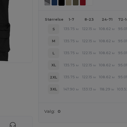
Størrelse
1-7
8-23
24-71
72-
135.75
122.15
108.62
95.0
S
kr
kr
kr
135.75
122.15
108.62
95.0
M
kr
kr
kr
135.75
122.15
108.62
95.0
L
kr
kr
kr
135.75
122.15
108.62
95.0
XL
kr
kr
kr
135.75
122.15
108.62
95.0
2XL
kr
kr
kr
147.90
133.13
118.29
103.5
3XL
kr
kr
kr
ne produkter
Valg:
0