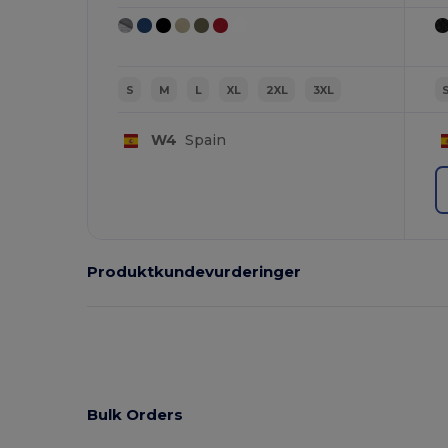
S
M
L
XL
2XL
3XL
W4
Spain
Produktkundevurderinger
Bulk Orders