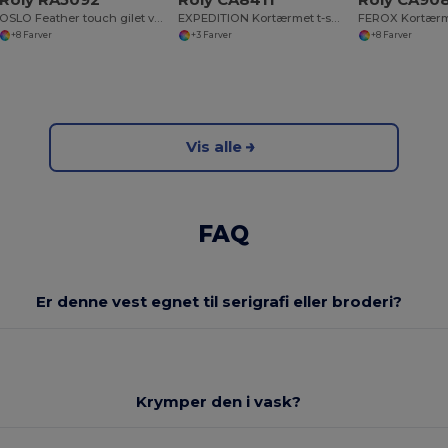
OSLO Feather touch gilet vest til mænd
EXPEDITION Kortærmet t-shirt i en kombination af farver
+8 Farver
+3 Farver
+8 Farver
Vis alle
FAQ
Er denne vest egnet til serigrafi eller broderi?
Krymper den i vask?