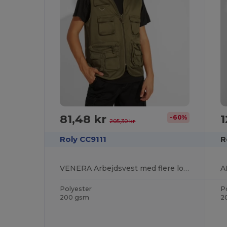
81,48 kr
1
-60%
205,30 kr
Roly CC9111
R
VENERA Arbejdsvest med flere lommer og v-hals
Polyester
P
200 gsm
2