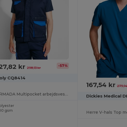
27,82 kr
-57%
298,13 kr
oly CQ8414
167,54 kr
279,14
ARMADA Multipocket arbejdsvest i to-farvet kombination
Dickies Medical 
olyester
00 gsm