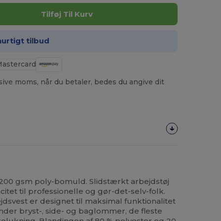
Tilføj Til Kurv
hurtigt tilbud
usive moms, når du betaler, bedes du angive dit
 200 gsm poly-bomuld. Slidstærkt arbejdstøj
et til professionelle og gør-det-selv-folk.
jdsvest er designet til maksimal funktionalitet
nder bryst-, side- og baglommer, de fleste
rolukning. Blandingen af 80 %
polyester
og 20