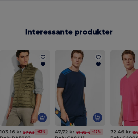
Interessante produkter
103,16 kr
47,72 kr
72,46 kr
-63%
-42%
279,36 kr
81,92 kr
15
Roly RA5092
Roly CA8411
Roly CA90