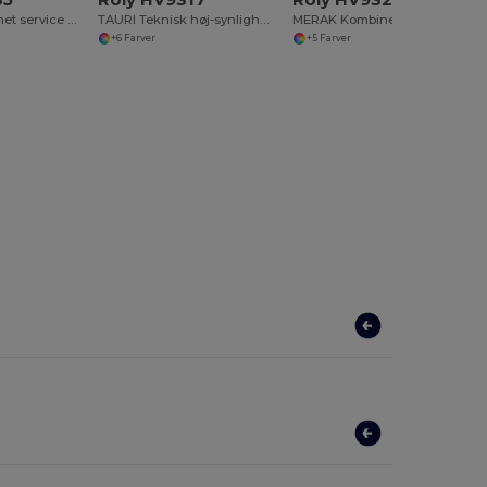
FEROX Kortærmet service top
TAURI Teknisk høj-synlighed kortærmet t-shirt
MERAK Kombineret og polstret høj-synlighedsparka
+6 Farver
+5 Farver