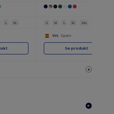
L
XL
S
M
L
XL
2XL
3XL
W4
Spain
dukt
Se produkt