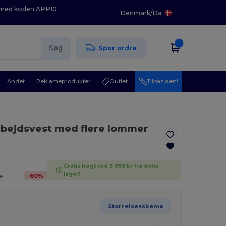
K med koden APP10
Denmark
/
Da
Søg
Spor ordre
Andet
Reklameprodukter
Outlet
Tilpas den!
bejdsvest med flere lommer
Gratis fragt ved 6 999 kr fra dette
lager!
-
60
%
e
Størrelsesskema