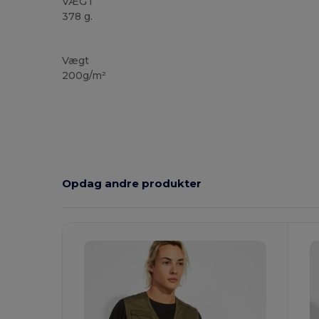
VÆGT
378 g.
Høj lagerbeholdning
Vægt
200g/m²
Opdag andre produkter