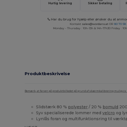
Hurtig levering
Sikker betaling
Har du brug for hjælp eller ønsker du at anmo
Kontakt
sales@wordans.at
OR
80 70 58
Monday - Thursday : 10h-13h & 14h-17h30 Friday : 10h
Produktbeskrivelse
Bemærk, at farven på produktbilledet på grund af skærmkalibrering muligvis ik
Slidstærk 80 %
polyester
/ 20 %
bomuld
200
Syv specialiserede lommer med
velcro
og ly
Lynlås foran og multifunktionsring til værkt