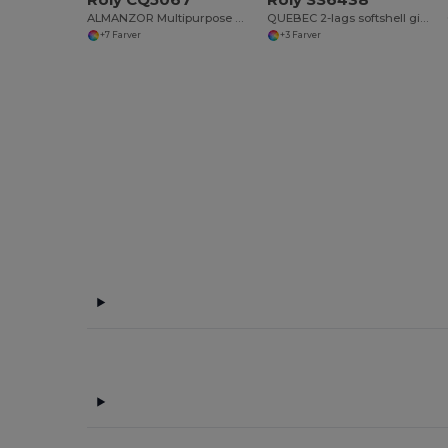
ALMANZOR Multipurpose work bodywarmer with high neck
QUEBEC 2-lags softshell gilet
+7 Farver
+3 Farver