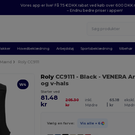
Vores app er live! Få 75 €DKK rabat ved køb over 600 DK
– Endnu bedre priser i appen!
Jakker
Hovedbeklædning
Arbejdstøj
Sportsbeklædning
tilbehør
Mænd
Roly CC9111
Roly
CC9111
- Black
- VENERA Ar
og v-hals
W4
Starter ved
81.48
205.30
inkl.
65.18
ekskl.
kr
|
kr
Mødre
kr
Mødr
Vælg en farve:
Vis alle
+ 6