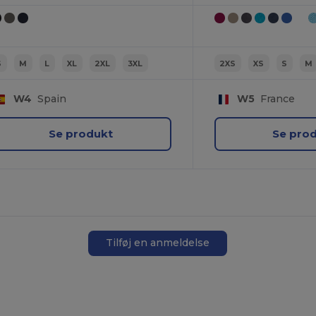
S
M
L
XL
2XL
3XL
2XS
XS
S
M
W4
Spain
W5
France
Se produkt
Se pro
Tilføj en anmeldelse