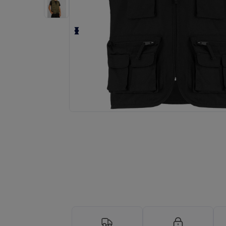
Anmod om et tilpasset tilbud på di