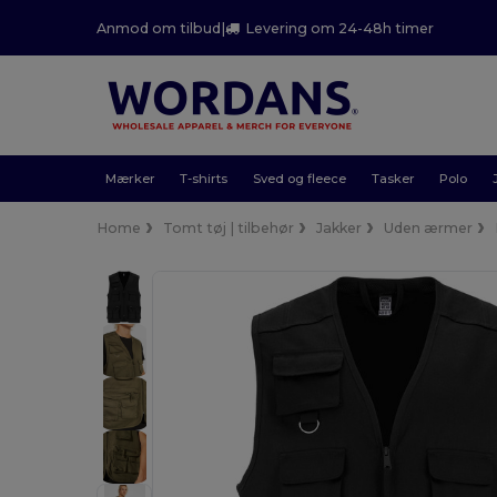
Anmod om tilbud
|
Levering om 24-48h timer
Mærker
T-shirts
Sved og fleece
Tasker
Polo
Home
Tomt tøj | tilbehør
Jakker
Uden ærmer