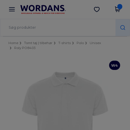
×
Wordans-app
Hent app
Bedre priser i appen!
Home
Tomt tøj | tilbehør
T-shirts
Polo
Unisex
Roly PO8403
W4