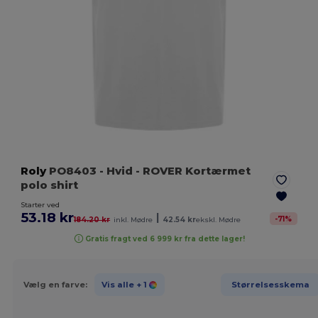
Roly
PO8403
- Hvid
- ROVER Kortærmet
polo shirt
Starter ved
53.18 kr
|
-
71
%
184.20 kr
inkl. Mødre
42.54 kr
ekskl. Mødre
Gratis fragt ved 6 999 kr fra dette lager!
Vælg en farve:
Vis alle
+ 1
Størrelsesskema