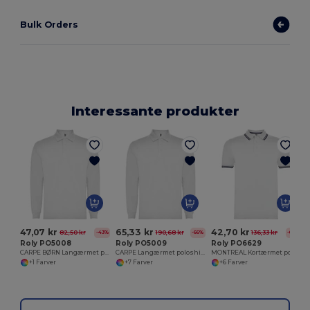
Bulk Orders
Interessante produkter
47,07 kr
65,33 kr
42,70 kr
82,50 kr
190,68 kr
136,33 kr
-43%
-66%
-69%
Roly PO5008
Roly PO5009
Roly PO6629
CARPE BØRN Langærmet poloshirt med ribbet krave og manchetter
CARPE Langærmet poloshirt med ribbet krave og manchetter
MONTREAL Kortærmet polo shirt med matchende 3-knaps stolpe i kraven
+1 Farver
+7 Farver
+6 Farver