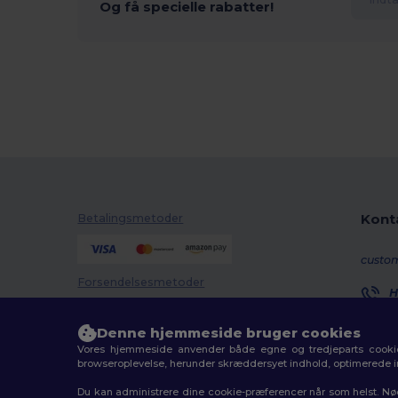
Og få specielle rabatter!
Kont
Betalingsmetoder
custo
Forsendelsesmetoder
H
8
M
Denne hjemmeside bruger cookies
Vores hjemmeside anvender både egne og tredjeparts cookies
O
browseroplevelse, herunder skræddersyet indhold, optimerede 
Du kan administrere dine cookie-præferencer når som helst. Nø