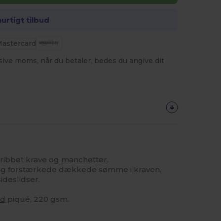
hurtigt tilbud
usive moms, når du betaler, bedes du angive dit
ribbet krave og
manchetter
.
 og forstærkede dækkede sømme i kraven.
ideslidser.
ld
piqué, 220 gsm.