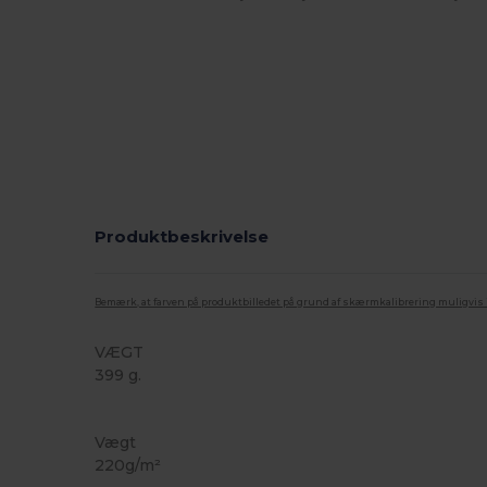
Produktbeskrivelse
Bemærk, at farven på produktbilledet på grund af skærmkalibrering muligvis ik
VÆGT
399 g.
Tåre væk
Høj lagerbeholdning
Vægt
220g/m²