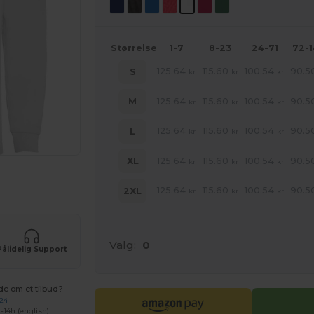
Størrelse
1-7
8-23
24-71
72-
125.64
115.60
100.54
90.5
S
kr
kr
kr
125.64
115.60
100.54
90.5
M
kr
kr
kr
125.64
115.60
100.54
90.5
L
kr
kr
kr
125.64
115.60
100.54
90.5
XL
kr
kr
kr
ne produkter
125.64
115.60
100.54
90.5
2XL
kr
kr
kr
Valg:
0
Pålidelig Support
de om et tilbud?
 24
-14h (english)