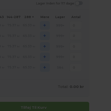
Lager Inden for 117 dage
143
144-287
288 +
Mere
Lager
Antal
+
0
75.37
65.33
999+
kr
kr
kr
+
0
75.37
65.33
999+
kr
kr
kr
+
0
75.37
65.33
999+
kr
kr
kr
+
0
75.37
65.33
999+
kr
kr
kr
+
0
75.37
65.33
584
kr
kr
kr
Total:
0.00 kr
Tilføj Til Kurv