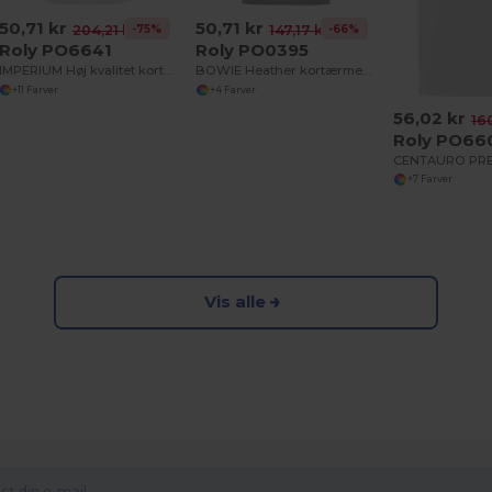
50,71 kr
50,71 kr
-75%
-66%
204,21 kr
147,17 kr
Roly PO6641
Roly PO0395
IMPERIUM Høj kvalitet kortærmet polo shirt i behageligt stof
BOWIE Heather kortærmet polo shirt
+11 Farver
+4 Farver
56,02 kr
16
Roly PO66
+7 Farver
Vis alle