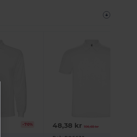
Tilpas
Det!
48,38 kr
-70%
-55%
106,65 kr