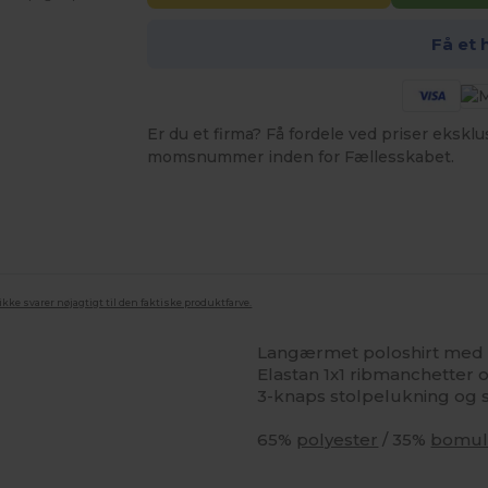
Få et 
Er du et firma? Få fordele ved priser ekskl
momsnummer inden for Fællesskabet.
ke svarer nøjagtigt til den faktiske produktfarve.
Langærmet poloshirt med 
Elastan 1x1 ribmanchetter
3-knaps stolpelukning og s
65%
polyester
/ 35%
bomu