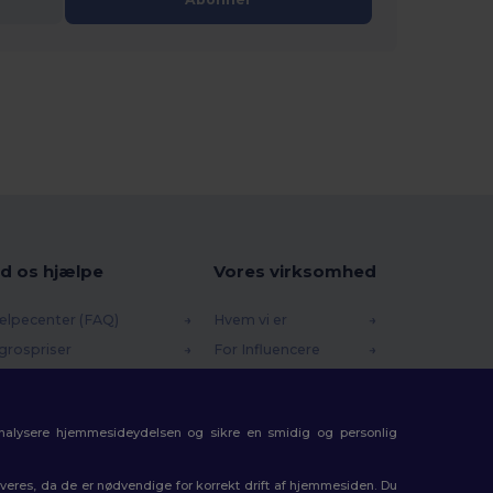
d os hjælpe
Vores virksomhed
ælpecenter (FAQ)
Hvem vi er
grospriser
For Influencere
turneringer & Refusioner
Kontakt os
dliste
Karrierecenter
analysere hjemmesideydelsen og sikre en smidig og personlig
rsendelsesmetoder
batkoder
eres, da de er nødvendige for korrekt drift af hjemmesiden. Du