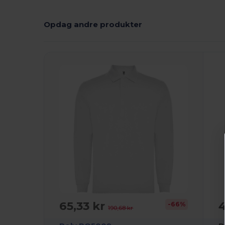
Opdag andre produkter
65,33 kr
4
-66%
190,68 kr