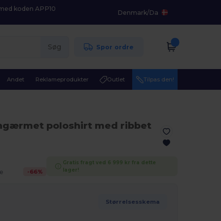
K med koden APP10
Denmark
/
Da
Søg
Spor ordre
Andet
Reklameprodukter
Outlet
Tilpas den!
ngærmet poloshirt med ribbet
Gratis fragt ved 6 999 kr fra dette
lager!
-
66
%
e
Størrelsesskema