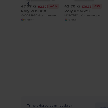
47,07 kr
42,70 kr
-43%
-69%
82,50 kr
136,33 kr
Roly PO5008
Roly PO6629
CARPE BØRN Langærmet poloshirt med ribbet krave og manchetter
MONTREAL Kortærmet polo shirt med matchende 3-knaps stolpe i kraven
+1 Farver
+6 Farver
Tilmeld dig vores nyhedsbrev