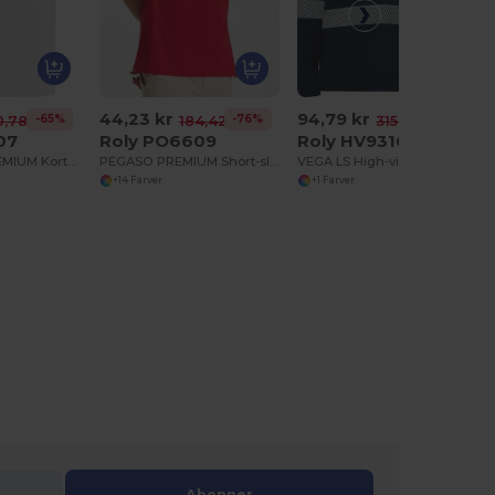
44,23 kr
94,79 kr
-65%
-76%
-70%
0,78 kr
184,42 kr
315,88 kr
07
Roly PO6609
Roly HV9316
CENTAURO PREMIUM Kortærmet poloshirt med lomme på venstre bryst
PEGASO PREMIUM Short-sleeve polo shirt
VEGA LS High-visibility langærmet polo shirt i teknisk stof
+14 Farver
+1 Farver
Abonner