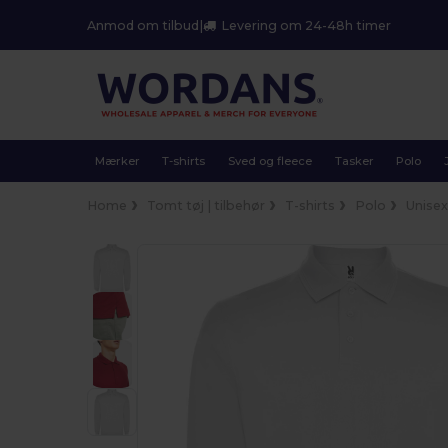
Anmod om tilbud
|
Levering om 24-48h timer
Mærker
T-shirts
Sved og fleece
Tasker
Polo
Home
Tomt tøj | tilbehør
T-shirts
Polo
Unise