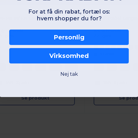
oly PO5008
Roly PO6635
For at få din rabat, fortæl os:
hvem shopper du for?
CARPE BØRN Langærmet poloshirt med ribbet krave og manchetter
oly / bomuld
100 % bomuld
Personlig
20 gsm
220 gsm
+5 Farver
Virksomhed
1/2
3/4
5/6
7/8
9/10
11/12
1/2
3/4
5/6
7
Nej tak
W4
Spain
W4
Spain
Se produkt
Se pro