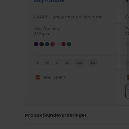
Roly PO5009
R
CARPE Langærmet poloshirt med ribbet krave og manchetter
Poly / bomuld
P
220 gsm
2
S
M
L
XL
2XL
3XL
W4
Spain
Produktkundevurderinger