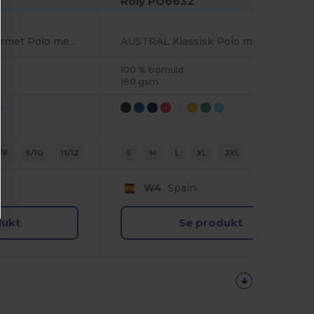
Roly PO6632
Komfortabel Langærmet Polo med Ribbet Krave og Manchetter
AUSTRAL Klassisk Polo med Ribbet Krave og 3-Knap Lukning
100 % bomuld
180 gsm
/8
9/10
11/12
S
M
L
XL
2XL
3XL
W4
Spain
dukt
Se produkt