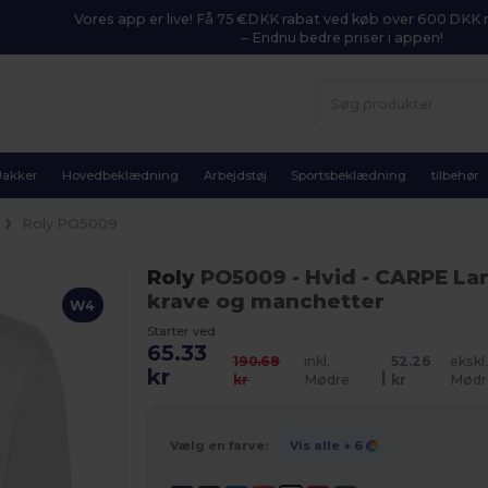
Vores app er live! Få 75 €DKK rabat ved køb over 600 DK
– Endnu bedre priser i appen!
Jakker
Hovedbeklædning
Arbejdstøj
Sportsbeklædning
tilbehør
x
Roly PO5009
Roly
PO5009
- Hvid
- CARPE La
krave og manchetter
W4
Starter ved
65.33
190.68
inkl.
52.26
ekskl.
kr
|
kr
Mødre
kr
Mødr
Vælg en farve:
Vis alle
+ 6