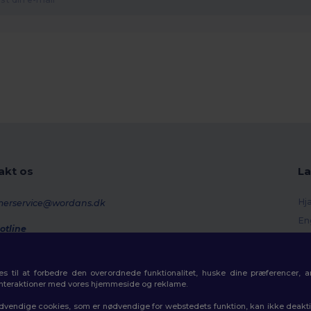
akt os
La
Hj
merservice@wordans.dk
En
otline
Re
0 70 58 24
onday - Thursday : 10h-13h & 14h-17h30 Friday : 10h-14h (english)
Or
 til at forbedre den overordnede funktionalitet, huske dine præferencer, 
Fo
rdresporing
interaktioner med vores hjemmeside og reklame.
Ra
dvendige cookies, som er nødvendige for webstedets funktion, kan ikke deaktiv