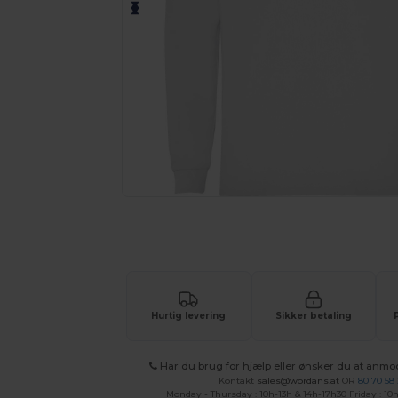
Anmod om et tilpasset tilbud på di
Hurtig levering
Sikker betaling
Har du brug for hjælp eller ønsker du at anmo
Kontakt
sales@wordans.at
OR
80 70 58
Monday - Thursday : 10h-13h & 14h-17h30 Friday : 10h