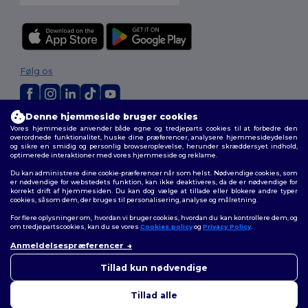
Følg os
Denne hjemmeside bruger cookies
2026. Alle rettigheder forbeholdes
Vores hjemmeside anvender både egne og tredjeparts cookies til at forbedre den
Vilkår og Betingelser
|
Tilpasset politik
|
Fortrolighedspolitik
|
Politik for
overordnede funktionalitet, huske dine præferencer, analysere hjemmesideydelsen
og sikre en smidig og personlig browseroplevelse, herunder skræddersyet indhold,
cookies
|
Sitemap
optimerede interaktioner med vores hjemmeside og reklame.
Du kan administrere dine cookie-præferencer når som helst. Nødvendige cookies, som
er nødvendige for webstedets funktion, kan ikke deaktiveres, da de er nødvendige for
korrekt drift af hjemmesiden. Du kan dog vælge at tillade eller blokere andre typer
cookies, såsom dem, der bruges til personalisering, analyse og målretning.
For flere oplysninger om, hvordan vi bruger cookies, hvordan du kan kontrollere dem, og
om tredjepartscookies, kan du se vores
Cookies policy
og
Privacy Policy
.
Anmeldelsespræferencer
Tillad kun nødvendige
Tillad alle