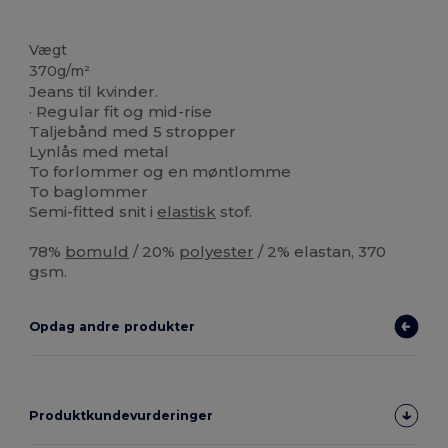
Høj lagerbeholdning
Vægt
370g/m²
Jeans til kvinder.
· Regular fit og mid-rise
Taljebånd med 5 stropper
Lynlås med metal
To forlommer og en møntlomme
To baglommer
Semi-fitted snit i
elastisk
stof.
78%
bomuld
/ 20%
polyester
/ 2% elastan, 370
gsm.
Opdag andre produkter
Produktkundevurderinger