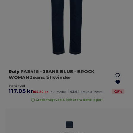
Roly
PA8416
- JEANS BLUE
- BROCK
WOMAN Jeans til kvinder
Starter ved
117.05 kr
|
-
29
%
164.20 kr
inkl. Mødre
93.64 kr
ekskl. Mødre
Gratis fragt ved 6 999 kr fra dette lager!