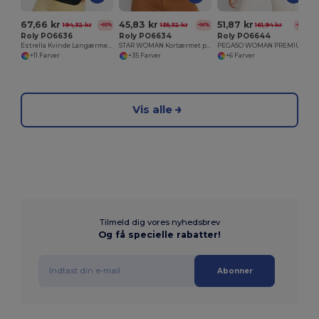
67,66 kr
45,83 kr
51,87 kr
194,32 kr
135,32 kr
161,94 kr
-65%
-66%
-68%
Roly PO6636
Roly PO6634
Roly PO6644
Estrella Kvinde Langærmet Slim-fit Polo
STAR WOMAN Kortærmet polo shirt til kvinder
PEGASO WOMAN PREMIUM Figursyet kortærmet polo shirt
+11 Farver
+35 Farver
+6 Farver
Vis alle
Tilmeld dig vores nyhedsbrev
Og få specielle rabatter!
Abonner