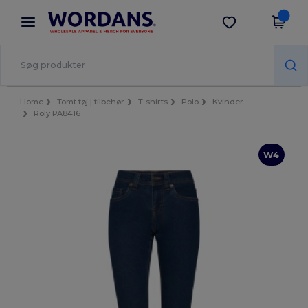
×
Wordans-app
Hent app
Bedre priser i appen!
Home
Tomt tøj | tilbehør
T-shirts
Polo
Kvinder
Roly PA8416
W4