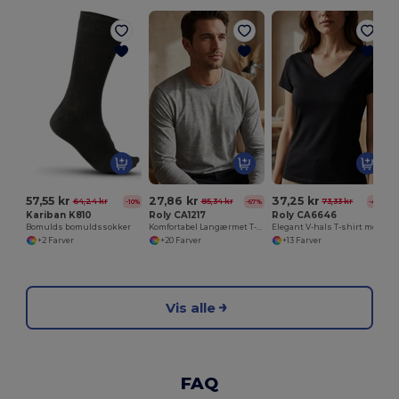
57,55 kr
27,86 kr
37,25 kr
64,24 kr
85,34 kr
73,33 kr
-10%
-67%
-49%
Kariban K810
Roly CA1217
Roly CA6646
Bomulds bomuldssokker
Komfortabel Langærmet T-shirt i Tubular Bomuldsstof
Elegant V-hals T-shirt med Ribkant til Kvinder
+2 Farver
+20 Farver
+13 Farver
Vis alle
FAQ