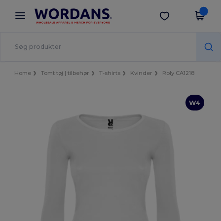
×
Wordans-app
Hent app
Bedre priser i appen!
Home
Tomt tøj | tilbehør
T-shirts
Kvinder
Roly CA1218
W4