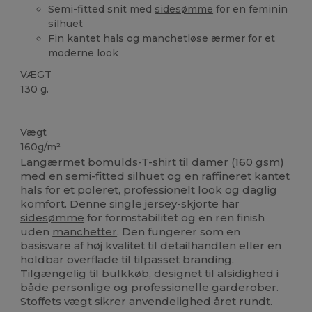
Semi-fitted snit med
sidesømme
for en feminin
silhuet
Fin kantet hals og manchetløse ærmer for et
moderne look
VÆGT
130 g.
Brugerdefineret
Høj lagerbeholdning
Vægt
160g/m²
Langærmet bomulds-T-shirt til damer (160 gsm)
med en semi-fitted silhuet og en raffineret kantet
hals for et poleret, professionelt look og daglig
komfort. Denne single jersey-skjorte har
sidesømme
for formstabilitet og en ren finish
uden
manchetter
. Den fungerer som en
basisvare af høj kvalitet til detailhandlen eller en
holdbar overflade til tilpasset branding.
Tilgængelig til bulkkøb, designet til alsidighed i
både personlige og professionelle garderober.
Stoffets vægt sikrer anvendelighed året rundt.