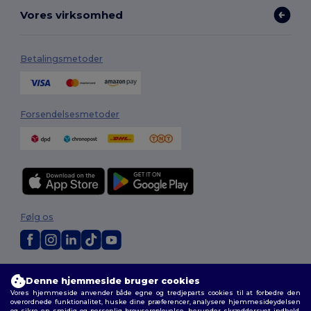
Vores virksomhed
Betalingsmetoder
Forsendelsesmetoder
Følg os
2026. Alle rettigheder forbeholdes
Denne hjemmeside bruger cookies
Vilkår og Betingelser
|
Tilpasset politik
|
Fortrolighedspolitik
|
Politik for
Vores hjemmeside anvender både egne og tredjeparts cookies til at forbedre den
cookies
|
Sitemap
overordnede funktionalitet, huske dine præferencer, analysere hjemmesideydelsen
og sikre en smidig og personlig browseroplevelse, herunder skræddersyet indhold,