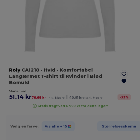
Roly
CA1218
- Hvid
- Komfortabel
Langærmet T-shirt til Kvinder i Blød
Bomuld
Starter ved
51.14 kr
|
-
33
%
76.68 kr
inkl. Mødre
40.91 kr
ekskl. Mødre
Gratis fragt ved 6 999 kr fra dette lager!
Vælg en farve:
Vis alle
+ 15
Størrelsesskema