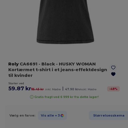
Roly
CA6691
- Black
- HUSKY WOMAN
Kortærmet t-shirt i et jeans-effektdesign
til kvinder
Starter ved
59.87 kr
|
-
48
%
115.45 kr
inkl. Mødre
47.90 kr
ekskl. Mødre
Gratis fragt ved 6 999 kr fra dette lager!
Vælg en farve:
Vis alle
+ 3
Størrelsesskema