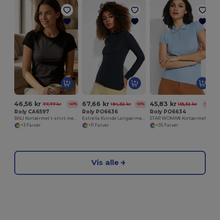
46,56 kr
67,66 kr
45,83 kr
77,77 kr
194,32 kr
135,32 kr
-40%
-65%
-66%
Roly CA6597
Roly PO6636
Roly PO6634
BALI Kortærmet t-shirt med ribbet krave
Estrella Kvinde Langærmet Slim-fit Polo
STAR WOMAN Kortærmet polo shirt til kvinder
+3 Farver
+11 Farver
+35 Farver
Vis alle