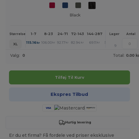
Black
1-7
8-23
24-71
72-143
144-287
288 +
Mere
Størrelse
Lager
Antal
+
115.16
106.00
92.17
82.94
69.11
59.87
kr
kr
kr
kr
kr
kr
XL
9
Valg:
0
Total:
0.00 k
Tilføj Til Kurv
Ekspres Tilbud
Hurtig levering
Er du et firma? Få fordele ved priser eksklusive