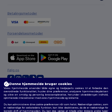
Betalingsmetoder
Forsendelsesmetoder
Følg os
Denne hjemmeside bruger cookies
Vores hjemmeside anvender både egne og tredjeparts cookies til at forbedre den
2026. Alle rettigheder forbeholdes
overordnede funktionalitet, huske dine præferencer, analysere hjemmesideydelsen
Vilkår og Betingelser
|
Tilpasset politik
|
Fortrolighedspolitik
|
Politik for
og sikre en smidig og personlig browseroplevelse, herunder skræddersyet indhold,
cookies
|
Sitemap
optimerede interaktioner med vores hjemmeside og reklame.
Du kan administrere dine cookie-præferencer når som helst. Nødvendige cookies, som
er nødvendige for webstedets funktion, kan ikke deaktiveres, da de er nødvendige for
korrekt drift af hjemmesiden. Du kan dog vælge at tillade eller blokere andre typer