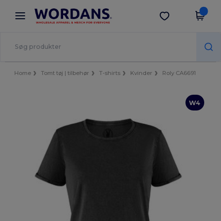
×
Wordans-app
Hent app
Bedre priser i appen!
Home
Tomt tøj | tilbehør
T-shirts
Kvinder
Roly CA6691
W4