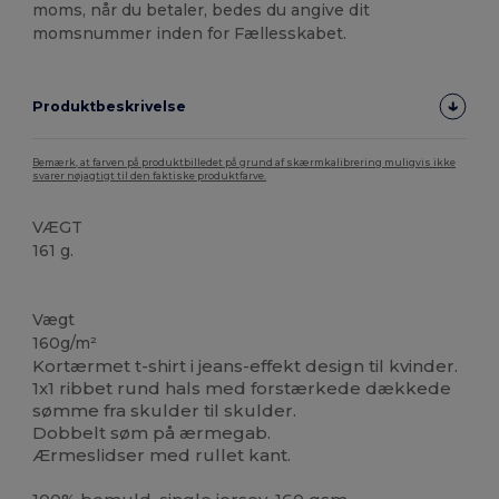
moms, når du betaler, bedes du angive dit
momsnummer inden for Fællesskabet.
Produktbeskrivelse
Bemærk, at farven på produktbilledet på grund af skærmkalibrering muligvis ikke
svarer nøjagtigt til den faktiske produktfarve.
VÆGT
161 g.
Høj lagerbeholdning
Vægt
160g/m²
Kortærmet t-shirt i jeans-effekt design til kvinder.
1x1 ribbet rund hals med forstærkede dækkede
sømme fra skulder til skulder.
Dobbelt søm på ærmegab.
Ærmeslidser med rullet kant.