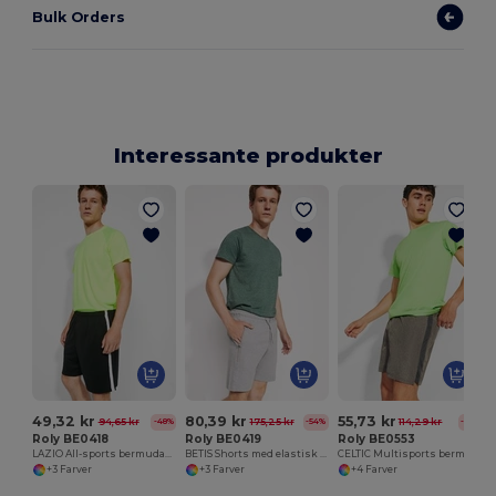
Bulk Orders
Interessante produkter
49,32 kr
80,39 kr
55,73 kr
94,65 kr
175,25 kr
114,29 kr
-48%
-54%
-51%
Roly BE0418
Roly BE0419
Roly BE0553
LAZIO All-sports bermudashorts
BETIS Shorts med elastisk linning og snøre med metaløjer
CELTIC Multisports bermuda med to stoffer og indre slip
+3 Farver
+3 Farver
+4 Farver