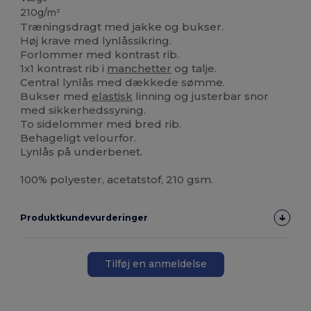
210g/m²
Træningsdragt med jakke og bukser.
Høj krave med lynlåssikring.
Forlommer med kontrast rib.
1x1 kontrast rib i
manchetter
og talje.
Central lynlås med dækkede sømme.
Bukser med
elastisk
linning og justerbar snor
med sikkerhedssyning.
To sidelommer med bred rib.
Behageligt velourfor.
Lynlås på underbenet.
100% polyester, acetatstof, 210 gsm.
Produktkundevurderinger
Tilføj en anmeldelse