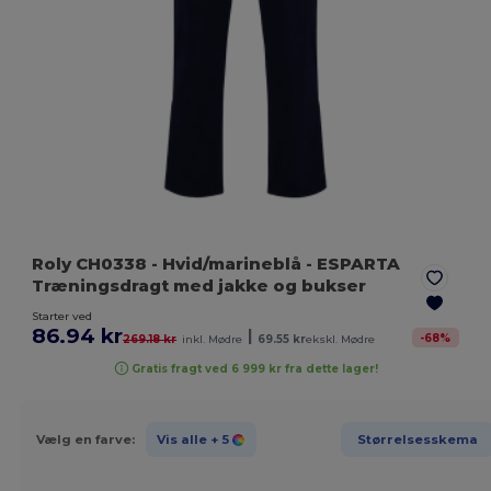
Roly CH0338
- Hvid/marineblå
- ESPARTA
Træningsdragt med jakke og bukser
Starter ved
86.94 kr
|
-
68
%
269.18 kr
inkl. Mødre
69.55 kr
ekskl. Mødre
Gratis fragt ved 6 999 kr fra dette lager!
Vælg en farve:
Vis alle
+ 5
Størrelsesskema