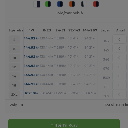
Hvid/marineblå
1-7
8-23
24-71
72-143
144-287
288 +
Mere
Størrelse
Lager
Antal
+
144.92
130.44
115.89
101.41
94.21
86.94
kr
kr
kr
kr
kr
kr
4
163
+
144.92
130.44
115.89
101.41
94.21
86.94
kr
kr
kr
kr
kr
kr
8
145
+
144.92
130.44
115.89
101.41
94.21
86.94
kr
kr
kr
kr
kr
kr
10
346
+
144.92
130.44
115.89
101.41
94.21
86.94
kr
kr
kr
kr
kr
kr
12
979
+
144.92
130.44
115.89
101.41
94.21
86.94
kr
kr
kr
kr
kr
kr
14
1569
+
144.92
130.44
115.89
101.41
94.21
86.94
kr
kr
kr
kr
kr
kr
16
1111
+
167.18
150.45
133.79
117.05
108.69
100.32
kr
kr
kr
kr
kr
kr
2XL
267
Valg:
0
Total:
0.00 k
Tilføj Til Kurv