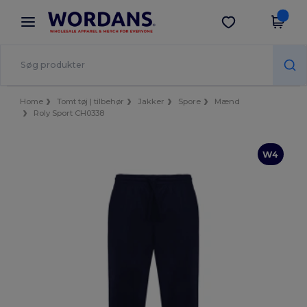
×
Wordans-app
Hent app
Bedre priser i appen!
Home
Tomt tøj | tilbehør
Jakker
Spore
Mænd
Roly Sport CH0338
W4