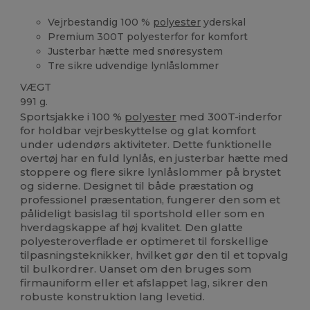
Vejrbestandig 100 %
polyester
yderskal
Premium 300T polyesterfor for komfort
Justerbar hætte med snøresystem
Tre sikre udvendige lynlåslommer
VÆGT
991 g.
Sportsjakke i 100 %
polyester
med 300T-inderfor
for holdbar vejrbeskyttelse og glat komfort
under udendørs aktiviteter. Dette funktionelle
overtøj har en fuld lynlås, en justerbar hætte med
stoppere og flere sikre lynlåslommer på brystet
og siderne. Designet til både præstation og
professionel præsentation, fungerer den som et
pålideligt basislag til sportshold eller som en
hverdagskappe af høj kvalitet. Den glatte
polyesteroverflade er optimeret til forskellige
tilpasningsteknikker, hvilket gør den til et topvalg
til bulkordrer. Uanset om den bruges som
firmauniform eller et afslappet lag, sikrer den
robuste konstruktion lang levetid.