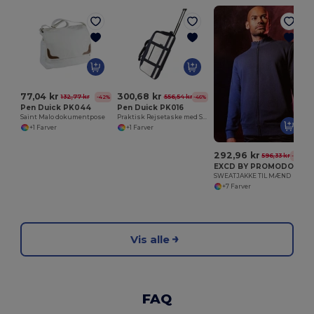
77,04 kr
300,68 kr
132,77 kr
556,54 kr
-42%
-46%
Pen Duick PK044
Pen Duick PK016
Saint Malo dokumentpose
Praktisk Rejsetaske med Skorum og Justerbar Rem
+1 Farver
+1 Farver
292,96 kr
596,33 kr
-51%
EXCD BY PROMODORO EX5270
SWEATJAKKE TIL MÆND
+7 Farver
Vis alle
FAQ