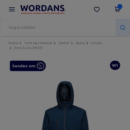
×
Wordans-app
Hent app
Bedre priser i appen!
Home
Tomt tøj | tilbehør
Jakker
Spore
Unisex
Pen Duick PK503
W1
Sendes om