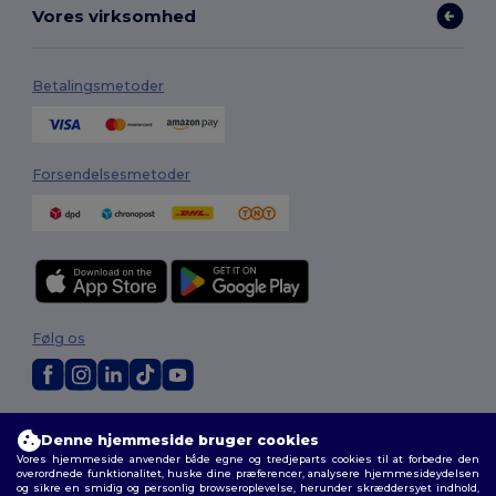
Vores virksomhed
Betalingsmetoder
Forsendelsesmetoder
Følg os
2026. Alle rettigheder forbeholdes
Denne hjemmeside bruger cookies
Vilkår og Betingelser
|
Tilpasset politik
|
Fortrolighedspolitik
|
Politik for
Vores hjemmeside anvender både egne og tredjeparts cookies til at forbedre den
cookies
|
Sitemap
overordnede funktionalitet, huske dine præferencer, analysere hjemmesideydelsen
og sikre en smidig og personlig browseroplevelse, herunder skræddersyet indhold,