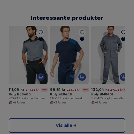
Interessante produkter
111,09 kr
99,81 kr
132,04 kr
244,66 kr
239,78 kr
273,39 kr
-55%
-58%
-52%
Roly BE8400
Roly BE8409
Roly BM8401
VITARA Shorts med lommer
TAHOE Shorts i et farvekombinationsdesign
JIMMY Straight overalls
+4 Farver
+3 Farver
+6 Farver
Vis alle