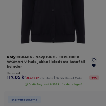
Roly
CG8406
- Navy Blue
- EXPLORER
WOMAN V-hals jakke i blødt strikstof til
kvinder
Starter ved
117.05 kr
|
-
56
%
268.74 kr
inkl. Mødre
93.64 kr
ekskl. Mødre
Gratis fragt ved 6 999 kr fra dette lager!
Størrelsesskema