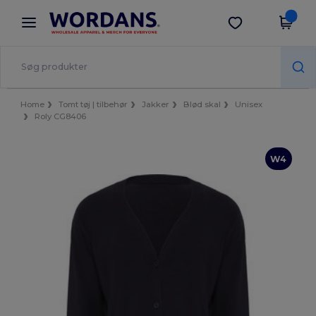
×
Wordans-app
Hent app
Bedre priser i appen!
Home
Tomt tøj | tilbehør
Jakker
Blød skal
Unisex
Roly CG8406
W4