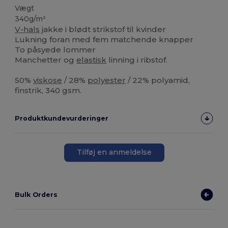
Vægt
340g/m²
V-hals
jakke i blødt strikstof til kvinder
Lukning foran med fem matchende knapper
To påsyede lommer
Manchetter og
elastisk
linning i ribstof.
50%
viskose
/ 28%
polyester
/ 22% polyamid,
finstrik, 340 gsm.
Produktkundevurderinger
Tilføj en anmeldelse
Bulk Orders