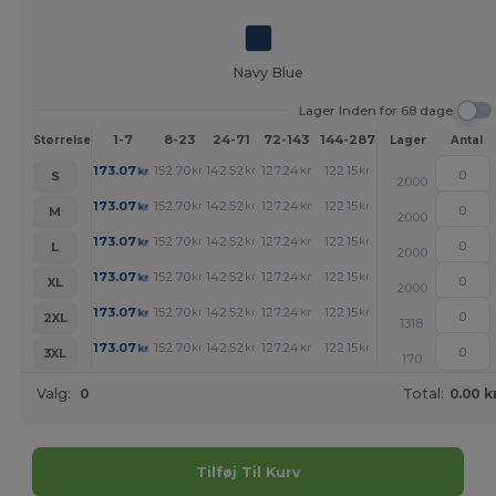
Navy Blue
Lager Inden for 68 dage
1-7
8-23
24-71
72-143
144-287
288 +
Mere
Størrelse
Lager
Antal
+
173.07
152.70
142.52
127.24
122.15
117.05
kr
kr
kr
kr
kr
kr
S
2000
+
173.07
152.70
142.52
127.24
122.15
117.05
kr
kr
kr
kr
kr
kr
M
2000
+
173.07
152.70
142.52
127.24
122.15
117.05
kr
kr
kr
kr
kr
kr
L
2000
+
173.07
152.70
142.52
127.24
122.15
117.05
kr
kr
kr
kr
kr
kr
XL
2000
+
173.07
152.70
142.52
127.24
122.15
117.05
kr
kr
kr
kr
kr
kr
2XL
1318
+
173.07
152.70
142.52
127.24
122.15
117.05
kr
kr
kr
kr
kr
kr
3XL
170
Valg:
0
Total:
0.00 k
Tilføj Til Kurv