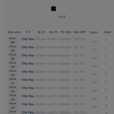
Hvid
1-7
8-23
24-71
72-143
144-287
288 +
Mere
Størrelse
Lager
Antal
+
Size
176.78
155.98
145.57
130.00
124.77
119.60
kr
kr
kr
kr
kr
kr
342
36
+
Size
176.78
155.98
145.57
130.00
124.77
119.60
kr
kr
kr
kr
kr
kr
157
37
+
Size
176.78
155.98
145.57
130.00
124.77
119.60
kr
kr
kr
kr
kr
kr
425
38
+
Size
176.78
155.98
145.57
130.00
124.77
119.60
kr
kr
kr
kr
kr
kr
628
39
+
Size
176.78
155.98
145.57
130.00
124.77
119.60
kr
kr
kr
kr
kr
kr
555
40
+
Size
176.78
155.98
145.57
130.00
124.77
119.60
kr
kr
kr
kr
kr
kr
453
41
+
Size
176.78
155.98
145.57
130.00
124.77
119.60
kr
kr
kr
kr
kr
kr
440
42
+
Size
176.78
155.98
145.57
130.00
124.77
119.60
kr
kr
kr
kr
kr
kr
394
43
+
Size
176.78
155.98
145.57
130.00
124.77
119.60
kr
kr
kr
kr
kr
kr
629
44
+
Size
176.78
155.98
145.57
130.00
124.77
119.60
kr
kr
kr
kr
kr
kr