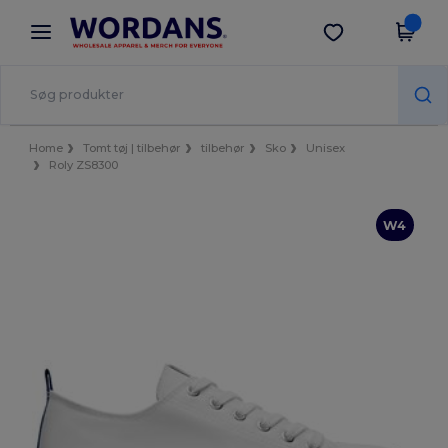
×
Wordans-app
Hent app
Bedre priser i appen!
Home
Tomt tøj | tilbehør
tilbehør
Sko
Unisex
Roly ZS8300
W4