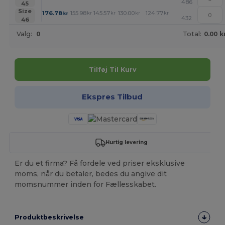
486
45
+
Size
176.78
155.98
145.57
130.00
124.77
119.60
kr
kr
kr
kr
kr
kr
432
46
Valg:
0
Total:
0.00 k
Tilføj Til Kurv
Ekspres Tilbud
Hurtig levering
Er du et firma? Få fordele ved priser eksklusive
moms, når du betaler, bedes du angive dit
momsnummer inden for Fællesskabet.
Produktbeskrivelse