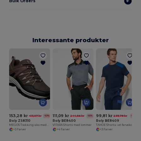
Bulk Orders
Interessante produkter
J
153,28 kr
111,09 kr
99,81 kr
413,07 kr
244,66 kr
239,78 kr
-63%
-55%
-58%
Roly ZS8310
Roly BE8400
Roly BE8409
MEGOS Trekking sko med runde snørebånd
VITARA Shorts med lommer
TAHOE Shorts i et farvekombinationsdesign
+3 Farver
+4 Farver
+3 Farver