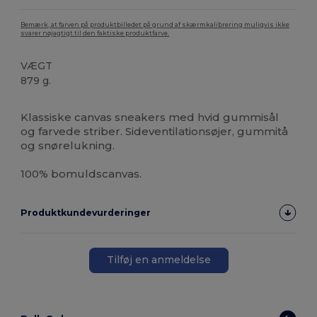
Bemærk, at farven på produktbilledet på grund af skærmkalibrering muligvis ikke
svarer nøjagtigt til den faktiske produktfarve.
VÆGT
879 g.
Høj lagerbeholdning
Klassiske canvas sneakers med hvid gummisål
og farvede striber. Sideventilationsøjer, gummitå
og snørelukning.
100% bomuldscanvas.
Produktkundevurderinger
Tilføj en anmeldelse