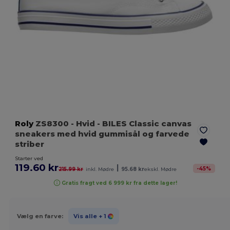
Roly
ZS8300
- Hvid
- BILES Classic canvas
sneakers med hvid gummisål og farvede
striber
Starter ved
119.60 kr
|
-
45
%
215.99 kr
inkl. Mødre
95.68 kr
ekskl. Mødre
Gratis fragt ved 6 999 kr fra dette lager!
Vælg en farve:
Vis alle
+ 1