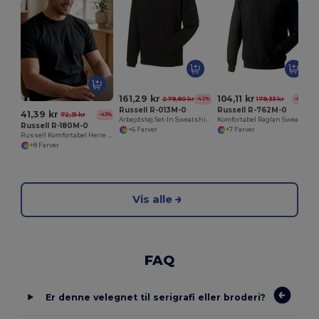
161,29 kr
104,11 kr
279,80 kr
179,33 kr
-42%
-42%
Russell R-013M-0
Russell R-762M-0
41,39 kr
72,31 kr
-43%
Arbejdstøj Set-In Sweatshirt
Komfortabel Raglan Sweatshirt i Bomuld og Polyester
Russell R-180M-0
+6 Farver
+7 Farver
Russell Komfortabel Herre T-Shirt i 100% Bomuld
+8 Farver
Vis alle
FAQ
Er denne velegnet til serigrafi eller broderi?