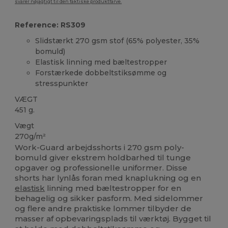
svarer nøjagtigt til den faktiske produktfarve.
Reference: RS309
Slidstærkt 270 gsm stof (65% polyester, 35%
bomuld)
Elastisk linning med bæltestropper
Forstærkede dobbeltstiksømme og
stresspunkter
VÆGT
451 g.
Vægt
270g/m²
Work-Guard arbejdsshorts i 270 gsm poly-
bomuld giver ekstrem holdbarhed til tunge
opgaver og professionelle uniformer. Disse
shorts har lynlås foran med knaplukning og en
elastisk
linning med bæltestropper for en
behagelig og sikker pasform. Med sidelommer
og flere andre praktiske lommer tilbyder de
masser af opbevaringsplads til værktøj. Bygget til