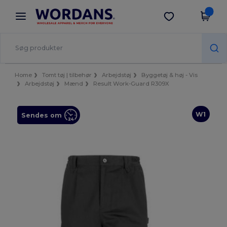
×
Wordans-app
Hent app
Bedre priser i appen!
Home
Tomt tøj | tilbehør
Arbejdstøj
Byggetøj & høj - Vis
Arbejdstøj
Mænd
Result Work-Guard R309X
W1
Sendes om