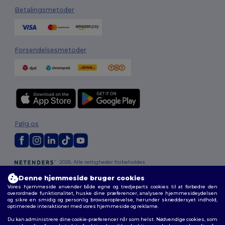
Betalingsmetoder
Forsendelsesmetoder
Følg os
2026. Alle rettigheder forbeholdes
Vilkår og Betingelser
|
Tilpasset politik
|
Fortrolighedspolitik
|
Politik for
Denne hjemmeside bruger cookies
cookies
|
Sitemap
Vores hjemmeside anvender både egne og tredjeparts cookies til at forbedre den
overordnede funktionalitet, huske dine præferencer, analysere hjemmesideydelsen
og sikre en smidig og personlig browseroplevelse, herunder skræddersyet indhold,
optimerede interaktioner med vores hjemmeside og reklame.
Du kan administrere dine cookie-præferencer når som helst. Nødvendige cookies, som