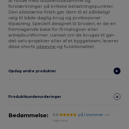
at holde med dobbeltstiksømme og
forstærkninger på kritiske belastningspunkter.
Den slidstærke finish gør dem til et pålideligt
valg til både daglig brug og professionel
tilpasning. Specielt designet til broderi, er de en
fremragende base for firmalogoer eller
arbejdsuniformer. Uanset om de bruges til gør-
det-selv-projekter eller af et byggeteam, leverer
disse shorts
ydeevne
og funktionalitet.
Opdag andre produkter
Produktkundevurderinger
Bedømmelse:
5.0
på 1 stemmer
424
solgte varer