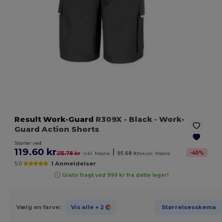
Result Work-Guard
R309X
- Black
- Work-
Guard Action Shorts
Starter ved
119.60 kr
|
-
45
%
215.78 kr
inkl. Mødre
95.68 kr
ekskl. Mødre
5.0
1 Anmeldelser
Gratis fragt ved 999 kr fra dette lager!
Vælg en farve:
Vis alle
+ 2
Størrelsesskema