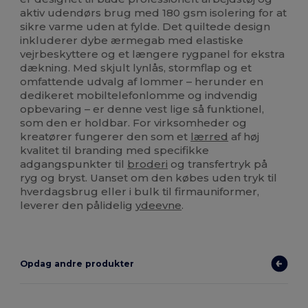
aktiv udendørs brug med 180 gsm isolering for at
sikre varme uden at fylde. Det quiltede design
inkluderer dybe ærmegab med elastiske
vejrbeskyttere og et længere rygpanel for ekstra
dækning. Med skjult lynlås, stormflap og et
omfattende udvalg af lommer – herunder en
dedikeret mobiltelefonlomme og indvendig
opbevaring – er denne vest lige så funktionel,
som den er holdbar. For virksomheder og
kreatører fungerer den som et
lærred
af høj
kvalitet til branding med specifikke
adgangspunkter til
broderi
og transfertryk på
ryg og bryst. Uanset om den købes uden tryk til
hverdagsbrug eller i bulk til firmauniformer,
leverer den pålidelig
ydeevne
.
Opdag andre produkter