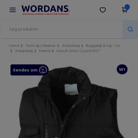
×
Wordans-app
Hent app
Bedre priser i appen!
Home
Tomt tøj | tilbehør
Arbejdstøj
Byggetøj & høj - Vis
Arbejdstøj
Mænd
Result Work-Guard R127
W1
Sendes om