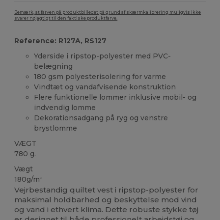
Bemærk, at farven på produktbilledet på grund af skærmkalibrering muligvis ikke
svarer nøjagtigt til den faktiske produktfarve.
Reference: R127A, RS127
Yderside i ripstop-polyester med PVC-
belægning
180 gsm polyesterisolering for varme
Vindtæt og vandafvisende konstruktion
Flere funktionelle lommer inklusive mobil- og
indvendig lomme
Dekorationsadgang på ryg og venstre
brystlomme
VÆGT
780 g.
Vægt
180g/m²
Vejrbestandig quiltet vest i ripstop-polyester for
maksimal holdbarhed og beskyttelse mod vind
og vand i ethvert klima. Dette robuste stykke tøj
er designet til både professionelt arbejdstøj og