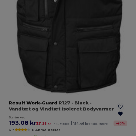
Result Work-Guard
R127
- Black
-
Vandtæt og Vindtæt Isoleret Bodyvarmer
Starter ved
193.08 kr
|
-
40
%
321.26 kr
inkl. Mødre
154.46 kr
ekskl. Mødre
4.7
6 Anmeldelser