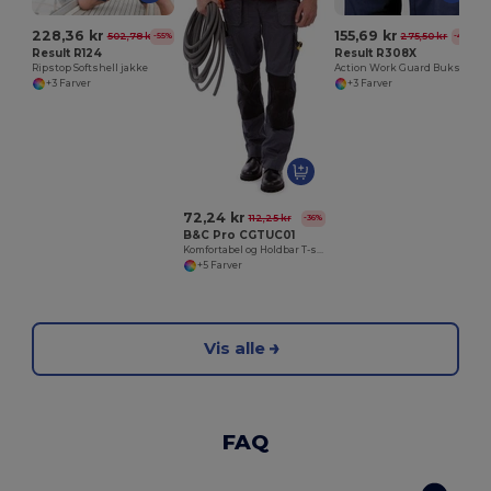
228,36 kr
155,69 kr
502,78 kr
275,50 kr
-55%
-43%
Result R124
Result R308X
Ripstop Softshell jakke
Action Work Guard Bukser
+3 Farver
+3 Farver
72,24 kr
112,25 kr
-36%
B&C Pro CGTUC01
Komfortabel og Holdbar T-shirt til Hverdagsbrug
+5 Farver
Vis alle
FAQ