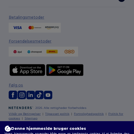
Betalingsmetoder
Forsendelsesmetoder
Følg os
2026. Alle rettigheder forbeholdes
Vilkår og Betingelser
|
Tilpasset politik
|
Fortrolighedspolitik
|
Politik for
cookies
|
Sitemap
Denne hjemmeside bruger cookies
Vores hjemmeside anvender både egne og tredjeparts cookies til at forbedre den