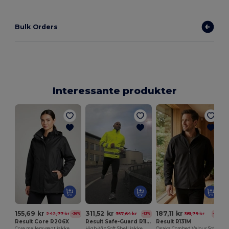
Bulk Orders
Interessante produkter
155,69 kr
311,52 kr
187,11 kr
242,77 kr
357,64 kr
381,79 kr
-36%
-13%
-51%
Result Core R206X
Result Safe-Guard R117X
Result R131M
Core mellemvægt jakke
High-Viz Soft Shell jakke
Osaka Combed Velour Softshell jakke