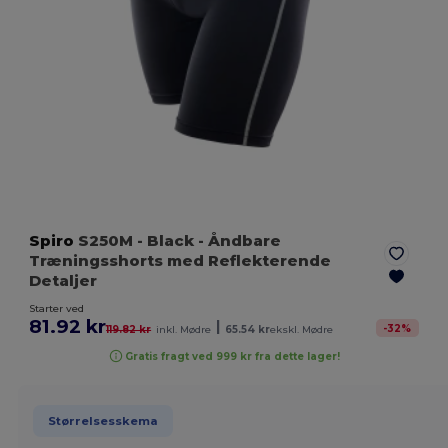
Spiro
S250M
- Black
- Åndbare
Træningsshorts med Reflekterende
Detaljer
Starter ved
81.92 kr
|
-
32
%
119.82 kr
inkl. Mødre
65.54 kr
ekskl. Mødre
Gratis fragt ved 999 kr fra dette lager!
Størrelsesskema