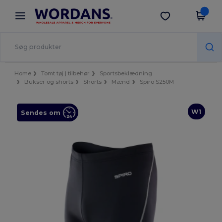
×
Wordans-app
Hent app
Bedre priser i appen!
Home
Tomt tøj | tilbehør
Sportsbeklædning
Bukser og shorts
Shorts
Mænd
Spiro S250M
W1
Sendes om