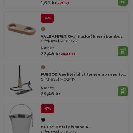
1,60 kr
3,20 kr
-13%
VALBAMPER Oval flaskeåbner i bambus
GiftRetail MO9925
Nærst:
22,48 kr
25,83 kr
FUEGOR Værktøj til at tænde op med fyrret
GiftRetail MO2417
Nærst:
29,46 kr
-41%
BUCKY Metal ølspand 4L
GiftRetail MO6777