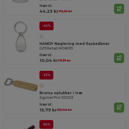
Nærst:
44,23 kr
75,51 kr
-42%
HANDY Nøglering med flaskeåbner
GiftRetail MO8135
Nærst:
10,04 kr
17,31 kr
-23%
Brama oplukker i træ
EgotierPro 113203
Nærst:
15,79 kr
20,44 kr
-50%