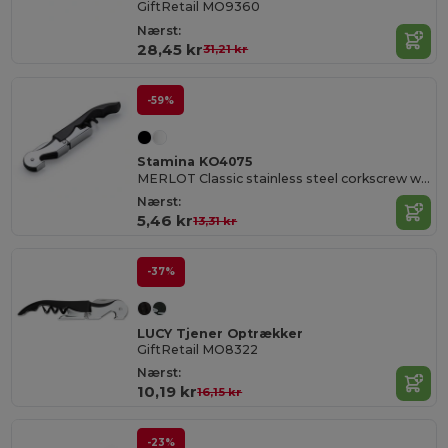
GiftRetail MO9360
Nærst:
28,45 kr
31,21 kr
-59%
Stamina KO4075
MERLOT Classic stainless steel corkscrew with double lever
Nærst:
5,46 kr
13,31 kr
-37%
LUCY Tjener Optrækker
GiftRetail MO8322
Nærst:
10,19 kr
16,15 kr
-23%