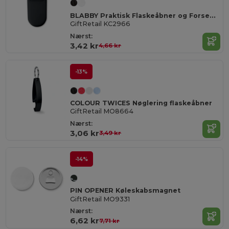
BLABBY Praktisk Flaskeåbner og Forsegler i PS Materiale
GiftRetail KC2966
Nærst:
3,42 kr
4,66 kr
-13%
COLOUR TWICES Nøglering flaskeåbner
GiftRetail MO8664
Nærst:
3,06 kr
3,49 kr
-14%
PIN OPENER Køleskabsmagnet
GiftRetail MO9331
Nærst:
6,62 kr
7,71 kr