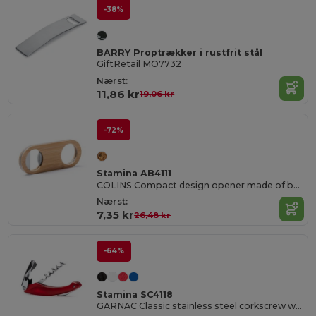
-38%
BARRY Proptrækker i rustfrit stål
GiftRetail MO7732
Nærst:
11,86 kr
19,06 kr
-72%
Stamina AB4111
COLINS Compact design opener made of bamboo with a stainless steel interior and upper die-cast for hanging
Nærst:
7,35 kr
26,48 kr
-64%
Stamina SC4118
GARNAC Classic stainless steel corkscrew with folding blade and bottle opener