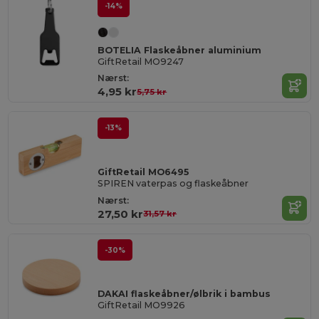
-14%
BOTELIA Flaskeåbner aluminium
GiftRetail MO9247
Nærst:
4,95 kr
5,75 kr
-13%
GiftRetail MO6495
SPIREN vaterpas og flaskeåbner
Nærst:
27,50 kr
31,57 kr
-30%
DAKAI flaskeåbner/ølbrik i bambus
GiftRetail MO9926