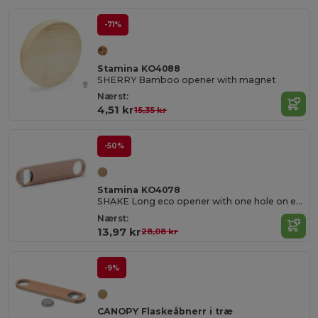
-71%
Stamina KO4088
SHERRY Bamboo opener with magnet
Nærst:
4,51 kr
15,35 kr
-50%
Stamina KO4078
SHAKE Long eco opener with one hole on each end
Nærst:
13,97 kr
28,08 kr
-9%
CANOPY Flaskeåbnerr i træ