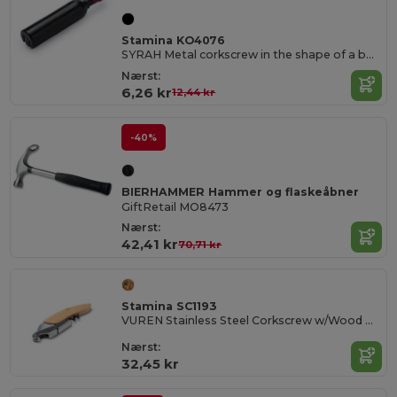
Stamina KO4076
SYRAH Metal corkscrew in the shape of a bottle
Nærst:
6,26 kr
12,44 kr
-40%
BIERHAMMER Hammer og flaskeåbner
GiftRetail MO8473
Nærst:
42,41 kr
70,71 kr
Stamina SC1193
VUREN Stainless Steel Corkscrew w/Wood Handle
Nærst:
32,45 kr