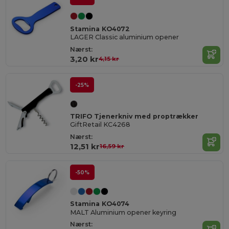
Stamina KO4072
LAGER Classic aluminium opener
Nærst:
3,20 kr
4,15 kr
-25%
TRIFO Tjenerkniv med proptrækker
GiftRetail KC4268
Nærst:
12,51 kr
16,59 kr
-50%
Stamina KO4074
MALT Aluminium opener keyring
Nærst: