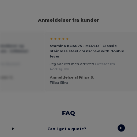
Anmeldelser fra kunder
★ ★ ★ ★ ★
askeåbner og
Stamina KO4075 - MERLOT Classic
ale - GiftRetail
stainless steel corkscrew with double
lever
fra Deutsch
Jeg var vild med artiklen
Oversat fra
Português
nder S.
Anmeldelse af Filipa S.
Filipa Silva
FAQ
Can I get a quote?