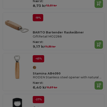
Nærst:
8,73 kr
12,51 kr
-19%
BARTO Bartender flaskeåbner
GiftRetail MO2288
Nærst:
9,17 kr
11,35 kr
-45%
Stamina AB4090
RODEN Stainless steel opener with natural wood handgrip
Nærst:
6,40 kr
11,57 kr
-27%