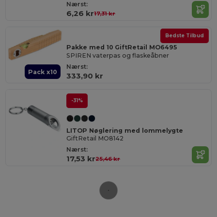
Nærst:
6,26 kr
17,31 kr
Bedste Tilbud
Pakke med 10 GiftRetail MO6495
SPIREN vaterpas og flaskeåbner
Nærst:
Pack x10
333,90 kr
-31%
LITOP Nøglering med lommelygte
GiftRetail MO8142
Nærst:
17,53 kr
25,46 kr