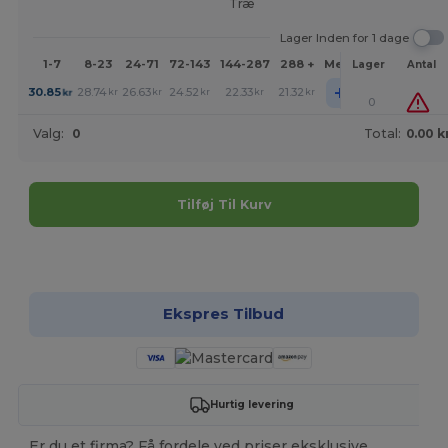
Træ
Lager Inden for 1 dage
1-7
8-23
24-71
72-143
144-287
288 +
Mere
Lager
Antal
+
30.85
28.74
26.63
24.52
22.33
21.32
kr
kr
kr
kr
kr
kr
0
Valg:
0
Total:
0.00 k
Tilføj Til Kurv
Tilpas det!
Ekspres Tilbud
Hurtig levering
Er du et firma? Få fordele ved priser eksklusive