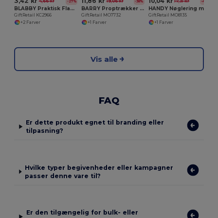
3,42 kr
11,86 kr
10,04 kr
4,66 kr
19,06 kr
17,31 kr
-27%
-38%
-42%
BLABBY Praktisk Flaskeåbner og Forsegler i PS Materiale
BARRY Proptrækker i rustfrit stål
HANDY Nøglering med flaskeåbner
GiftRetail KC2966
GiftRetail MO7732
GiftRetail MO8135
+2 Farver
+1 Farver
+1 Farver
Vis alle
FAQ
Er dette produkt egnet til branding eller
tilpasning?
Hvilke typer begivenheder eller kampagner
passer denne vare til?
Er den tilgængelig for bulk- eller