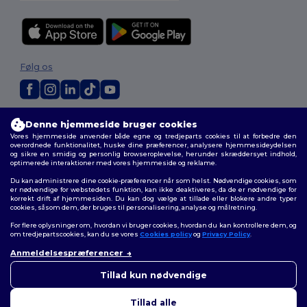
Følg os
2026. Alle rettigheder forbeholdes
Denne hjemmeside bruger cookies
Vilkår og Betingelser
|
Tilpasset politik
|
Fortrolighedspolitik
|
Politik for
Vores hjemmeside anvender både egne og tredjeparts cookies til at forbedre den
cookies
|
Sitemap
overordnede funktionalitet, huske dine præferencer, analysere hjemmesideydelsen
og sikre en smidig og personlig browseroplevelse, herunder skræddersyet indhold,
optimerede interaktioner med vores hjemmeside og reklame.
Du kan administrere dine cookie-præferencer når som helst. Nødvendige cookies, som
er nødvendige for webstedets funktion, kan ikke deaktiveres, da de er nødvendige for
korrekt drift af hjemmesiden. Du kan dog vælge at tillade eller blokere andre typer
cookies, såsom dem, der bruges til personalisering, analyse og målretning.
For flere oplysninger om, hvordan vi bruger cookies, hvordan du kan kontrollere dem, og
om tredjepartscookies, kan du se vores
Cookies policy
og
Privacy Policy
.
Anmeldelsespræferencer
Tillad kun nødvendige
Tillad alle