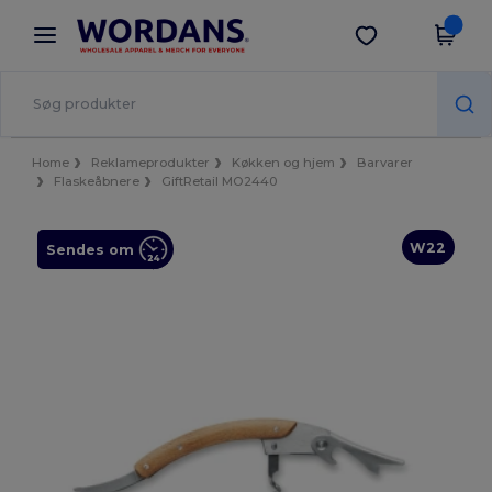
×
Wordans-app
Hent app
Bedre priser i appen!
Home
Reklameprodukter
Køkken og hjem
Barvarer
Flaskeåbnere
GiftRetail MO2440
W22
Sendes om