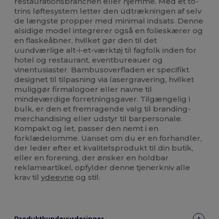
restaurationsbranchen eller hjemme. Med et to-
trins løftesystem letter den udtrækningen af selv
de længste propper med minimal indsats. Denne
alsidige model integrerer også en folieskærer og
en flaskeåbner, hvilket gør den til det
uundværlige alt-i-et-værktøj til fagfolk inden for
hotel og restaurant, eventbureauer og
vinentusiaster. Bambusoverfladen er specifikt
designet til tilpasning via lasergravering, hvilket
muliggør firmalogoer eller navne til
mindeværdige forretningsgaver. Tilgængelig i
bulk, er den et fremragende valg til branding-
merchandising eller udstyr til barpersonale.
Kompakt og let, passer den nemt i en
forklædelomme. Uanset om du er en forhandler,
der leder efter et kvalitetsprodukt til din butik,
eller en forening, der ønsker en holdbar
reklameartikel, opfylder denne tjenerkniv alle
krav til
ydeevne
og stil.
Produktkundevurderinger