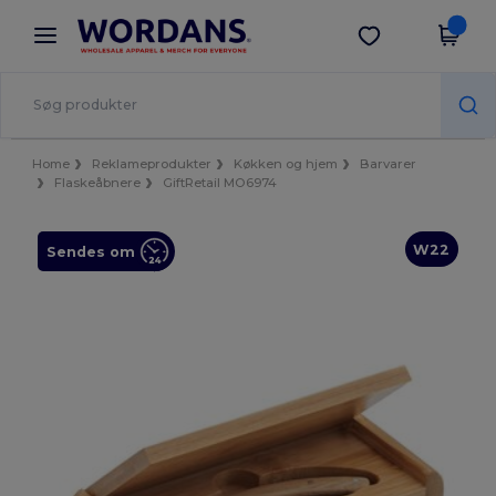
×
Wordans-app
Hent app
Bedre priser i appen!
Home
Reklameprodukter
Køkken og hjem
Barvarer
Flaskeåbnere
GiftRetail MO6974
W22
Sendes om