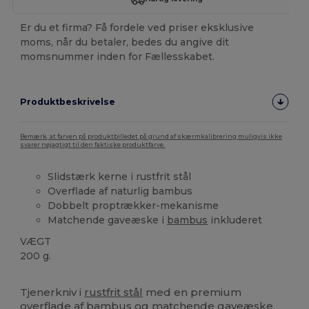
Er du et firma? Få fordele ved priser eksklusive
moms, når du betaler, bedes du angive dit
momsnummer inden for Fællesskabet.
Produktbeskrivelse
Bemærk, at farven på produktbilledet på grund af skærmkalibrering muligvis ikke
svarer nøjagtigt til den faktiske produktfarve.
Slidstærk kerne i rustfrit stål
Overflade af naturlig bambus
Dobbelt proptrækker-mekanisme
Matchende gaveæske i
bambus
inkluderet
VÆGT
200 g.
Brugerdefineret
Tjenerkniv i
rustfrit stål
med en premium
overflade af
bambus
og matchende gaveæske,