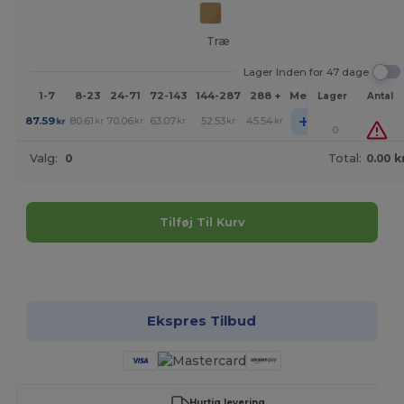
Træ
Lager Inden for 47 dage
1-7
8-23
24-71
72-143
144-287
288 +
Mere
Lager
Antal
+
87.59
80.61
70.06
63.07
52.53
45.54
kr
kr
kr
kr
kr
kr
0
Valg:
0
Total:
0.00 k
Tilføj Til Kurv
Tilpas det!
Ekspres Tilbud
Hurtig levering