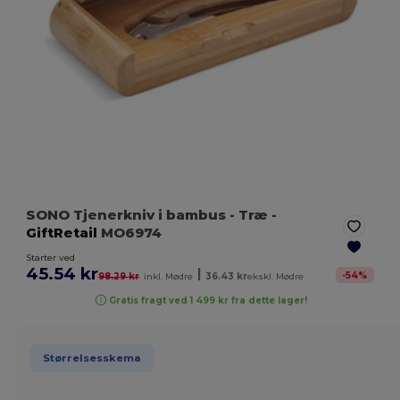
SONO Tjenerkniv i bambus
- Træ
-
GiftRetail
MO6974
Starter ved
45.54 kr
|
-
54
%
98.29 kr
inkl. Mødre
36.43 kr
ekskl. Mødre
Gratis fragt ved 1 499 kr fra dette lager!
Størrelsesskema