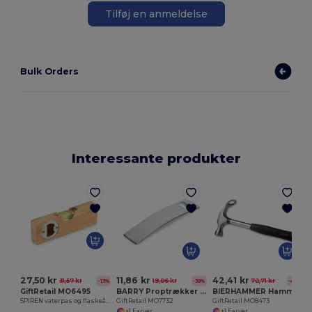
Tilføj en anmeldelse
Bulk Orders
Interessante produkter
G
27,50 kr
11,86 kr
42,41 kr
31,57 kr
19,06 kr
70,71 kr
-13%
-38%
-40%
GiftRetail MO6495
BARRY Proptrækker i rustfrit stål
BIERHAMMER Hammer og flaskeåbner
SPIREN vaterpas og flaskeåbner
GiftRetail MO7732
GiftRetail MO8473
+1 Farver
+1 Farver