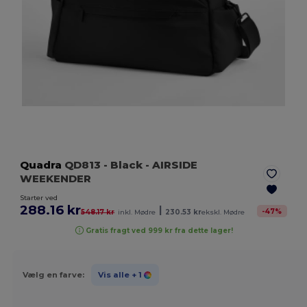
Quadra
QD813
- Black
- AIRSIDE
WEEKENDER
Starter ved
288.16 kr
|
-
47
%
548.17 kr
inkl. Mødre
230.53 kr
ekskl. Mødre
Gratis fragt ved 999 kr fra dette lager!
Vælg en farve:
Vis alle
+ 1