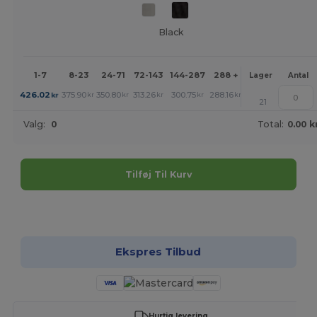
Black
1-7
8-23
24-71
72-143
144-287
288 +
Mere
Lager
Antal
+
426.02
375.90
350.80
313.26
300.75
288.16
kr
kr
kr
kr
kr
kr
21
Valg:
0
Total:
0.00 k
Tilføj Til Kurv
Tilpas det!
Ekspres Tilbud
Hurtig levering