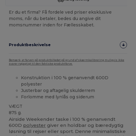
Er du et firma? Få fordele ved priser eksklusive
moms, når du betaler, bedes du angive dit
momsnummer inden for Fællesskabet.
Produktbeskrivelse
Bemærk, at farven på produktbilledet på grund af skærmkalibrering muligvis ikke
svarer nøjagtigt til den faktiske produktfarve.
Konstruktion i 100 % genanvendt 600D
polyester
Justerbar og aftagelig skulderrem
Forlomme med lynlås og siderum
VÆGT
875 g.
Airside Weekender taske i 100 % genanvendt
600D
polyester
giver en holdbar og bæredygtig
løsning til rejser eller sport. Denne minimalistiske