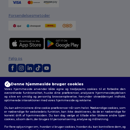
Forsendelsesmetoder
Følg os
2026. Alle rettigheder forbeholdes
Denne hjemmeside bruger cookies
Vilkår og Betingelser
|
Tilpasset politik
|
Fortrolighedspolitik
|
Politik for
Vores hjemmeside anvender både egne og tredjeparts cookies til at forbedre den
cookies
|
Sitemap
overordnede funktionalitet, huske dine præferencer, analysere hjemmesideydelsen
og sikre en smidig og personlig browseroplevelse, herunder skræddersyet indhold,
optimerede interaktioner med vores hjemmeside og reklame.
Du kan administrere dine cookie-præferencer når som helst. Nødvendige cookies, som
er nødvendige for webstedets funktion, kan ikke deaktiveres, da de er nødvendige for
korrekt drift af hjemmesiden. Du kan dog vælge at tillade eller blokere andre typer
cookies, såsom dem, der bruges til personalisering, analyse og målretning.
For flere oplysninger om, hvordan vi bruger cookies, hvordan du kan kontrollere dem, og