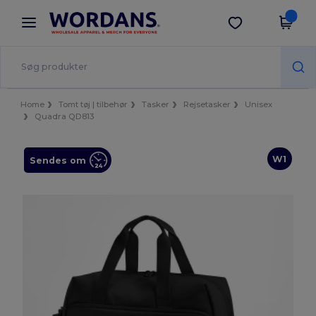
×
Wordans-app
Hent app
Bedre priser i appen!
Home
Tomt tøj | tilbehør
Tasker
Rejsetasker
Unisex
Quadra QD813
W1
Sendes om