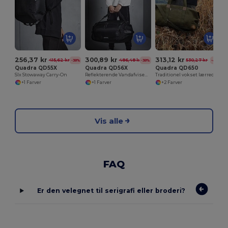
256,37 kr
300,89 kr
313,12 kr
415,62 kr
486,48 kr
530,27 kr
-38%
-38%
-41%
Quadra QD55X
Quadra QD56X
Quadra QD650
Slx Stowaway Carry-On
Reflekterende Vandafvisende Haul Taske
Traditionel vokset lærredstaske
+1 Farver
+1 Farver
+2 Farver
Vis alle
FAQ
Er den velegnet til serigrafi eller broderi?