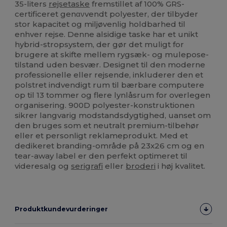
35-liters
rejsetaske
fremstillet af 100% GRS-
certificeret genανvendt polyester, der tilbyder
stor kapacitet og miljøvenlig holdbarhed til
enhver rejse. Denne alsidige taske har et unikt
hybrid-stropsystem, der gør det muligt for
brugere at skifte mellem rygsæk- og mulepose-
tilstand uden besvær. Designet til den moderne
professionelle eller rejsende, inkluderer den et
polstret indvendigt rum til bærbare computere
op til 13 tommer og flere lynlåsrum for overlegen
organisering. 900D polyester-konstruktionen
sikrer langvarig modstandsdygtighed, uanset om
den bruges som et neutralt premium-tilbehør
eller et personligt reklameprodukt. Med et
dedikeret branding-område på 23x26 cm og en
tear-away label er den perfekt optimeret til
videresalg og
serigrafi
eller
broderi
i høj kvalitet.
Produktkundevurderinger