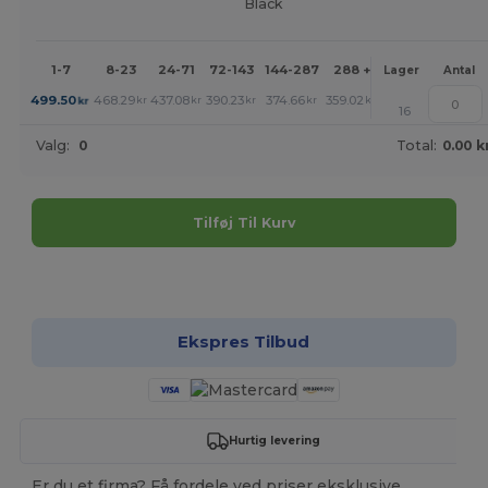
Black
1-7
8-23
24-71
72-143
144-287
288 +
Mere
Lager
Antal
+
499.50
468.29
437.08
390.23
374.66
359.02
kr
kr
kr
kr
kr
kr
16
Valg:
0
Total:
0.00 k
Tilføj Til Kurv
Tilpas det!
Ekspres Tilbud
Hurtig levering
Er du et firma? Få fordele ved priser eksklusive