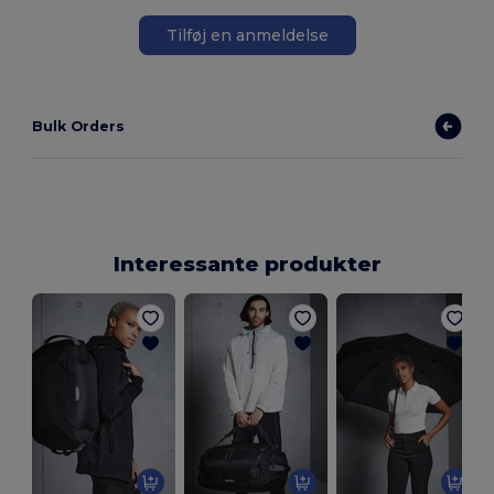
Tilføj en anmeldelse
Bulk Orders
Interessante produkter
V