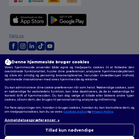
Følg os
2026. Alle rettigheder forbeholdes
Denne hjemmeside bruger cookies
Vilkår og Betingelser
|
Tilpasset politik
|
Fortrolighedspolitik
|
Politik for
Vores hjemmeside anvender både egne og tredjeparts cookies til at forbedre den
cookies
|
Sitemap
overordnede funktionalitet, huske dine præferencer, analysere hjemmesideydelsen
og sikre en smidig og personlig browseroplevelse, herunder skræddersyet indhold,
optimerede interaktioner med vores hjemmeside og reklame.
Du kan administrere dine cookie-præferencer når som helst. Nødvendige cookies, som
er nødvendige for webstedets funktion, kan ikke deaktiveres, da de er nødvendige for
korrekt drift af hjemmesiden. Du kan dog vælge at tillade eller blokere andre typer
cookies, såsom dem, der bruges til personalisering, analyse og målretning.
For flere oplysninger om, hvordan vi bruger cookies, hvordan du kan kontrollere dem, og
om tredjepartscookies, kan du se vores
Cookies policy
og
Privacy Policy
.
Anmeldelsespræferencer
👋
Hej
Hvis du har spørgsmål eller
Tillad kun nødvendige
bekymringer, kan du kontakte
os når som helst. Vores chatbot