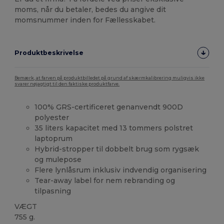
moms, når du betaler, bedes du angive dit
momsnummer inden for Fællesskabet.
Produktbeskrivelse
Bemærk, at farven på produktbilledet på grund af skærmkalibrering muligvis ikke
svarer nøjagtigt til den faktiske produktfarve.
100% GRS-certificeret genanvendt 900D
polyester
35 liters kapacitet med 13 tommers polstret
laptoprum
Hybrid-stropper til dobbelt brug som rygsæk
og mulepose
Flere lynlåsrum inklusiv indvendig organisering
Tear-away label for nem rebranding og
tilpasning
VÆGT
755 g.