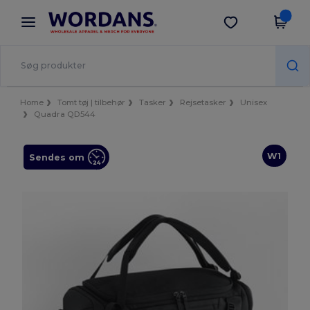
×
Wordans-app
Hent app
Bedre priser i appen!
Home
Tomt tøj | tilbehør
Tasker
Rejsetasker
Unisex
Quadra QD544
W1
Sendes om