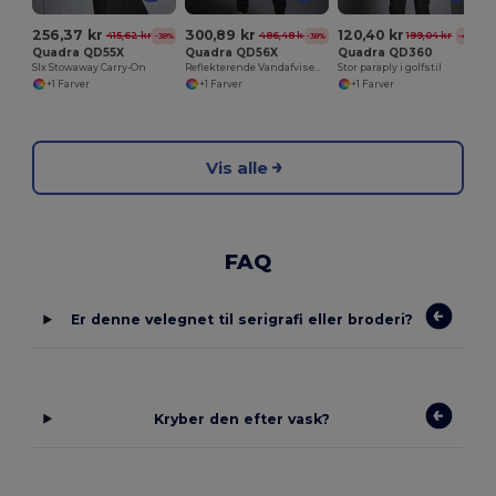
256,37 kr
300,89 kr
120,40 kr
415,62 kr
486,48 kr
199,04 kr
-38%
-38%
-40%
Quadra QD55X
Quadra QD56X
Quadra QD360
Slx Stowaway Carry-On
Reflekterende Vandafvisende Haul Taske
Stor paraply i golfstil
+1 Farver
+1 Farver
+1 Farver
Vis alle
FAQ
Er denne velegnet til serigrafi eller broderi?
Kryber den efter vask?