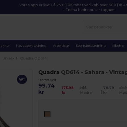
Vores app er live! Få 75 €DKK rabat ved køb over 600 DK
– Endnu bedre priser i appen!
Jakker
Hovedbeklædning
Arbejdstøj
Sportsbeklædning
tilbehør
Unisex
Quadra QD614
Quadra
QD614
- Sahara
- Vinta
W1
Starter ved
99.74
175.98
inkl.
79.79
eksk
kr
|
kr
Mødre
kr
Mød