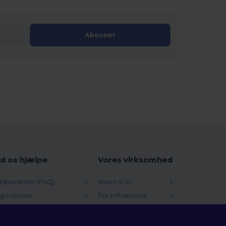
Abonner
d os hjælpe
Vores virksomhed
ælpecenter (FAQ)
Hvem vi er
grospriser
For Influencere
turneringer & Refusioner
Kontakt os
dliste
Karrierecenter