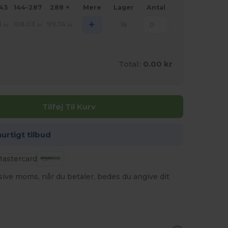
143
144-287
288 +
Mere
Lager
Antal
+
3
108.03
99.74
18
kr
kr
kr
Total:
0.00 kr
Tilføj Til Kurv
hurtigt tilbud
usive moms, når du betaler, bedes du angive dit