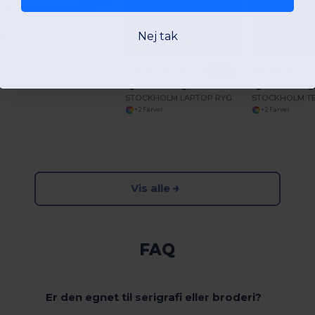
QUADRA QD449
Reflekterende Sports- og Rejsetaske
Nej tak
+1 Farver
219,41 kr
79,88 kr
-38%
353,49 kr
12
QUADRA QD271
QUADRA Q
STOCKHOLM LAPTOP RYGSÆK
+2 Farver
+2 Farver
Vis alle
FAQ
Er den egnet til serigrafi eller broderi?