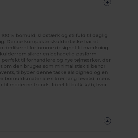
 100 % bomuld, slidstærk og stilfuld til daglig
ding. Denne kompakte skuldertaske har et
n dedikeret forlomme designet til mærkning.
skulderrem sikrer en behagelig pasform.
erfekt til forhandlere og nye tøjmærker, der
et om den bruges som minimalistisk tilbehør
events, tilbyder denne taske alsidighed og en
ige bomuldsmateriale sikrer lang levetid, mens
 til moderne trends. Ideel til bulk-køb, hvor