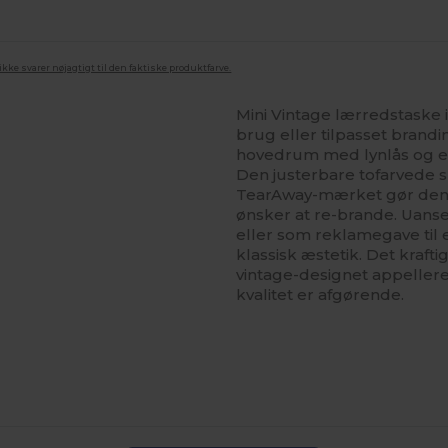
ke svarer nøjagtigt til den faktiske produktfarve.
Mini Vintage lærredstaske i
brug eller tilpasset bran
hovedrum med lynlås og e
Den justerbare tofarvede 
TearAway-mærket gør den p
ønsker at re-brande. Uans
eller som reklamegave til 
klassisk æstetik. Det kraft
vintage-designet appellerer
kvalitet er afgørende.