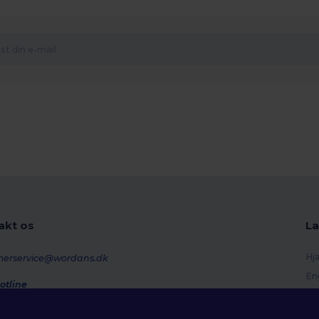
akt os
La
Hj
merservice@wordans.dk
En
otline
Re
0 70 58 24
onday - Thursday : 10h-13h & 14h-17h30 Friday : 10h-14h (english)
Or