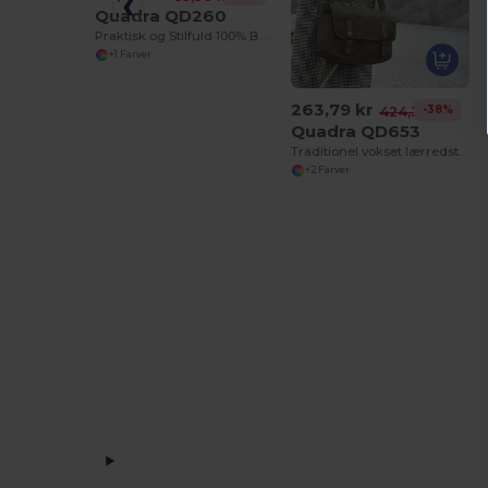
Quadra QD260
Praktisk og Stilfuld 100% Bomuld Tote Taske
+1 Farver
263,79 kr
-38%
424,35 kr
Quadra QD653
Traditionel vokset lærredstaske
+2 Farver