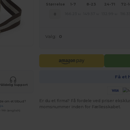
Størrelse
1-7
8-23
24-71
72-
166.23
149.57
132.99
116.3
0
kr
kr
kr
Valg:
0
ne produkter
Få et 
Pålidelig Support
Er du et firma? Få fordele ved priser ekskl
de om et tilbud?
 24
momsnummer inden for Fællesskabet.
-14h (english)