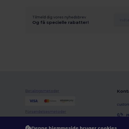
Tilmeld dig vores nyhedsbrev
Og få specielle rabatter!
Kont
Betalingsmetoder
custo
Forsendelsesmetoder
H
8
M
Denne hjemmeside bruger cookies