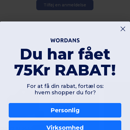
Tilføj en anmeldelse
Du har fået
75Kr RABAT!
Interessante produkter
For at få din rabat, fortæl os:
hvem shopper du for?
Personlig
Virksomhed
125,20 kr
-38%
203,05 kr