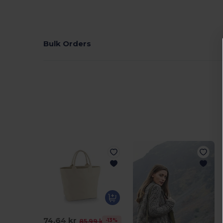
Bulk Orders
74,64 kr
-13%
85,99 kr