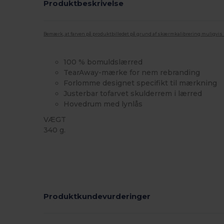
Produktbeskrivelse
Bemærk, at farven på produktbilledet på grund af skærmkalibrering muligvis ik
100 % bomuldslærred
TearAway-mærke for nem rebranding
Forlomme designet specifikt til mærkning
Justerbar tofarvet skulderrem i lærred
Hovedrum med lynlås
VÆGT
340 g.
Tåre væk
Produktkundevurderinger