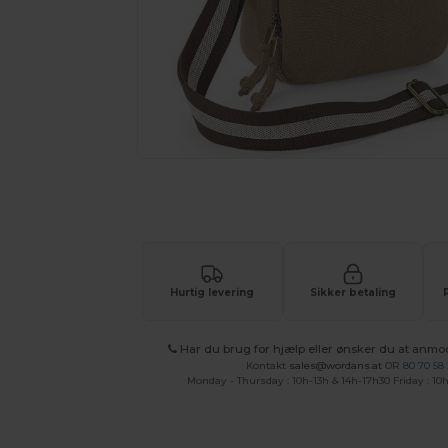
Anmod om et tilpasset tilbud på di
Hurtig levering
Sikker betaling
Har du brug for hjælp eller ønsker du at anmo
Kontakt
sales@wordans.at
OR
80 70 58
Monday - Thursday : 10h-13h & 14h-17h30 Friday : 10h