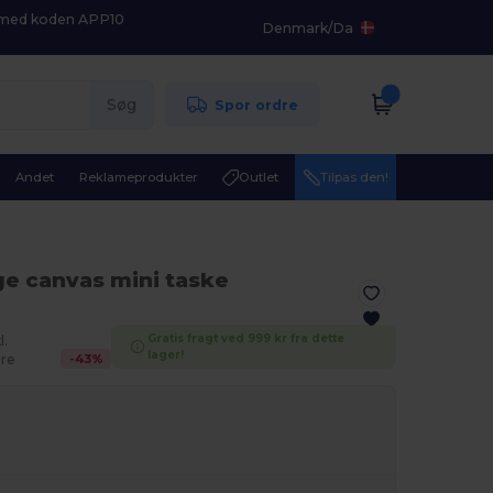
K med koden APP10
Denmark
/
Da
Søg
Spor ordre
Andet
Reklameprodukter
Outlet
Tilpas den!
ge canvas mini taske
Gratis fragt ved 999 kr fra dette
l.
lager!
-
43
%
re