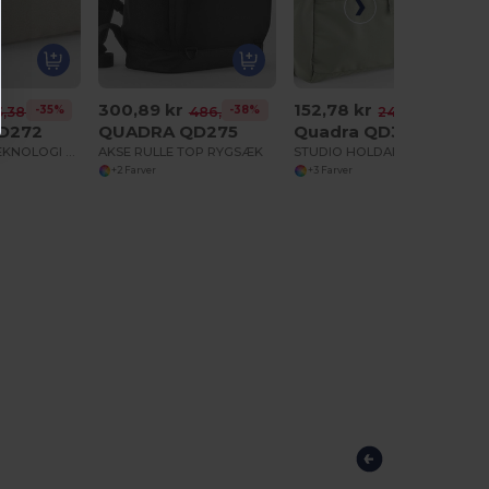
300,89 kr
152,78 kr
-35%
-38%
-38%
3,38 kr
486,48 kr
246,84 kr
D272
QUADRA QD275
Quadra QD300S
STOCKHOLM TEKNOLOGI ORGANISATOR
AKSE RULLE TOP RYGSÆK
STUDIO HOLDALL STUDIO HOLDALL
+2 Farver
+3 Farver