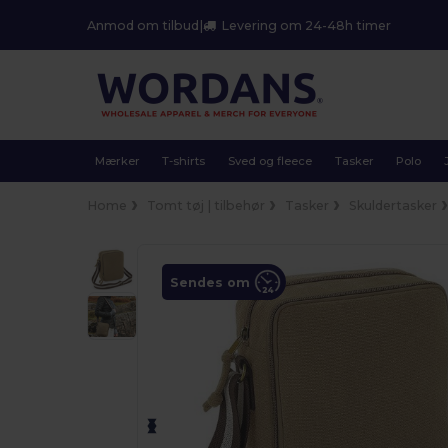
Anmod om tilbud
|
Levering om 24-48h timer
Mærker
T-shirts
Sved og fleece
Tasker
Polo
Home
Tomt tøj | tilbehør
Tasker
Skuldertasker
Sendes om