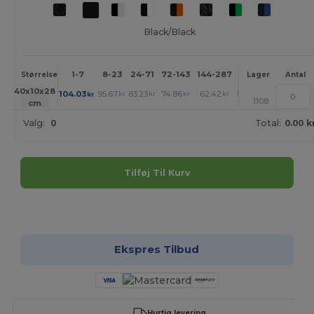
Black/Black
1-7
8-23
24-71
72-143
144-287
288 +
Mere
Størrelse
Lager
Antal
+
40x10x28
104.03
95.67
83.23
74.86
62.42
54.05
kr
kr
kr
kr
kr
kr
1108
cm
Valg:
0
Total:
0.00 k
Tilføj Til Kurv
Tilpas det!
Ekspres Tilbud
Hurtig levering