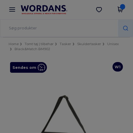
×
Wordans-app
Hent app
Bedre priser i appen!
Home
Tomt tøj | tilbehør
Tasker
Skuldertasker
Unisex
Black&Match BM902
W1
Sendes om