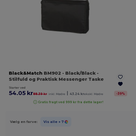
Black&Match
BM902
- Black/Black
-
Stilfuld og Praktisk Messenger Taske
Starter ved
54.05 kr
|
-
39
%
88.39 kr
inkl. Mødre
43.24 kr
ekskl. Mødre
Gratis fragt ved 999 kr fra dette lager!
Vælg en farve:
Vis alle
+ 7