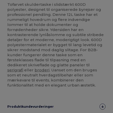
Tofarvet skuldertaske i slidstærkt 600D
polyester, designet til organiserede byrejser og
professionel pendling. Denne 12L taske har et
rummeligt hovedrum og flere indvendige
lommer til at holde dokumenter og
fornødenheder sikre. Ydersiden har en
kontrasterende lynlåslomme og subtile stribede
detaljer for et moderne, moderigtigt look. 600D
polyestermaterialet er bygget til lang levetid og
sikrer modstand mod daglig slitage. For B2B-
kunder fungerer denne taske som en
førsteklasses flade til tilpasning med en
dedikeret skriveflade og glatte paneler til
serigrafi
eller
broderi
. Uanset om den bruges
som et neutralt hverdagstilbehør eller som
mærkevare til events, kombinerer den
funktionalitet med en elegant urban æstetik.
Produktkundevurderinger