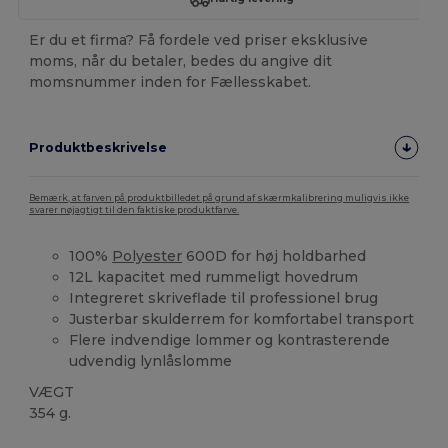
Er du et firma? Få fordele ved priser eksklusive
moms, når du betaler, bedes du angive dit
momsnummer inden for Fællesskabet.
Produktbeskrivelse
Bemærk, at farven på produktbilledet på grund af skærmkalibrering muligvis ikke
svarer nøjagtigt til den faktiske produktfarve.
100%
Polyester
600D for høj holdbarhed
12L kapacitet med rummeligt hovedrum
Integreret skriveflade til professionel brug
Justerbar skulderrem for komfortabel transport
Flere indvendige lommer og kontrasterende
udvendig lynlåslomme
VÆGT
354 g.
Høj lagerbeholdning