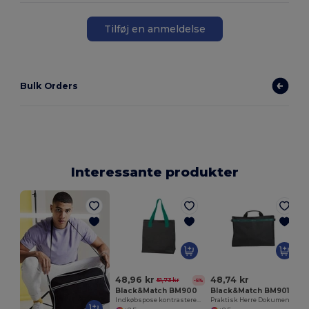
Tilføj en anmeldelse
Bulk Orders
Interessante produkter
48,96 kr
48,74 kr
51,73 kr
-5%
Black&Match BM900
Black&Match BM901
Indkøbspose kontrasterede håndtag
Praktisk Herre Dokumenttaske til Hverdagsbrug