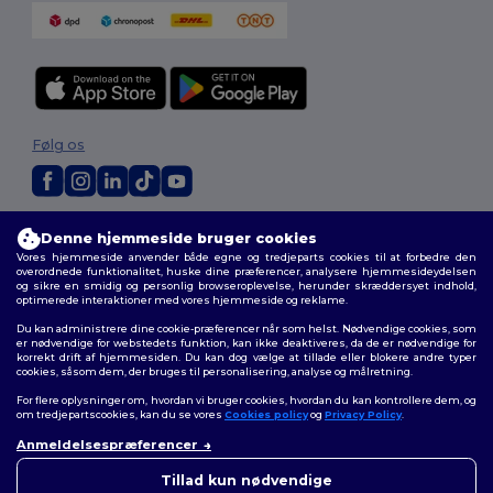
Følg os
2026. Alle rettigheder forbeholdes
Denne hjemmeside bruger cookies
Vilkår og Betingelser
|
Tilpasset politik
|
Fortrolighedspolitik
|
Politik for
Vores hjemmeside anvender både egne og tredjeparts cookies til at forbedre den
cookies
|
Sitemap
overordnede funktionalitet, huske dine præferencer, analysere hjemmesideydelsen
og sikre en smidig og personlig browseroplevelse, herunder skræddersyet indhold,
optimerede interaktioner med vores hjemmeside og reklame.
Du kan administrere dine cookie-præferencer når som helst. Nødvendige cookies, som
er nødvendige for webstedets funktion, kan ikke deaktiveres, da de er nødvendige for
korrekt drift af hjemmesiden. Du kan dog vælge at tillade eller blokere andre typer
cookies, såsom dem, der bruges til personalisering, analyse og målretning.
For flere oplysninger om, hvordan vi bruger cookies, hvordan du kan kontrollere dem, og
om tredjepartscookies, kan du se vores
Cookies policy
og
Privacy Policy
.
Anmeldelsespræferencer
👋
Hej
Hvis du har spørgsmål eller
Tillad kun nødvendige
bekymringer, kan du kontakte