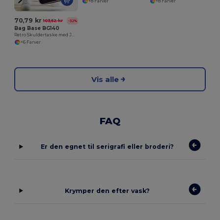
+8 Farver
+8 Farver
70,79 kr
103,52 kr
-32%
Bag Base BG140
Retro Skuldertaske med Justerbar Rem
+6 Farver
Vis alle
FAQ
Er den egnet til serigrafi eller broderi?
Krymper den efter vask?