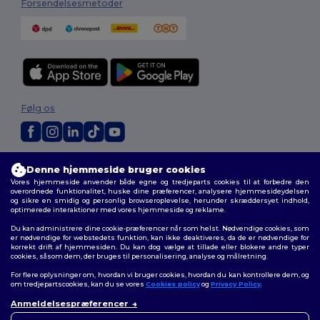
Forsendelsesmetoder
Følg os
2026. Alle rettigheder forbeholdes
Denne hjemmeside bruger cookies
Vilkår og Betingelser
|
Tilpasset politik
|
Fortrolighedspolitik
|
Politik for
Vores hjemmeside anvender både egne og tredjeparts cookies til at forbedre den
cookies
|
Sitemap
overordnede funktionalitet, huske dine præferencer, analysere hjemmesideydelsen
og sikre en smidig og personlig browseroplevelse, herunder skræddersyet indhold,
optimerede interaktioner med vores hjemmeside og reklame.
Du kan administrere dine cookie-præferencer når som helst. Nødvendige cookies, som
er nødvendige for webstedets funktion, kan ikke deaktiveres, da de er nødvendige for
korrekt drift af hjemmesiden. Du kan dog vælge at tillade eller blokere andre typer
cookies, såsom dem, der bruges til personalisering, analyse og målretning.
For flere oplysninger om, hvordan vi bruger cookies, hvordan du kan kontrollere dem, og
om tredjepartscookies, kan du se vores
Cookies policy
og
Privacy Policy
.
Anmeldelsespræferencer
👋
Hej
Hvis du har spørgsmål eller