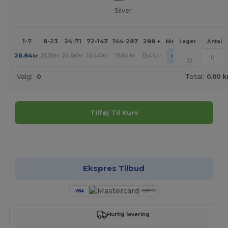
Silver
1-7
8-23
24-71
72-143
144-287
288 +
Mere
Lager
Antal
+
26.84
25.39
24.66
16.44
15.64
13.46
kr
kr
kr
kr
kr
kr
33
Valg:
0
Total:
0.00 k
Tilføj Til Kurv
Tilpas det!
Ekspres Tilbud
Hurtig levering