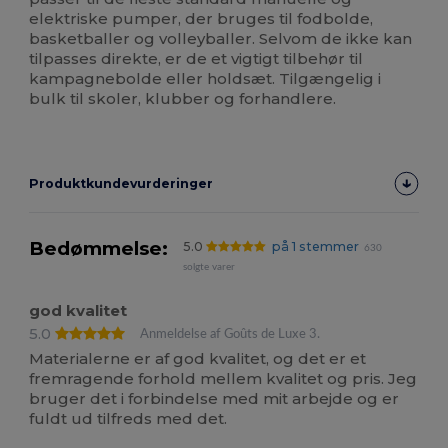
elektriske pumper, der bruges til fodbolde,
basketballer og volleyballer. Selvom de ikke kan
tilpasses direkte, er de et vigtigt tilbehør til
kampagnebolde eller holdsæt. Tilgængelig i
bulk til skoler, klubber og forhandlere.
Produktkundevurderinger
Bedømmelse:
5.0
på 1 stemmer
630
solgte varer
god kvalitet
5.0
Anmeldelse af Goûts de Luxe 3.
Materialerne er af god kvalitet, og det er et
fremragende forhold mellem kvalitet og pris. Jeg
bruger det i forbindelse med mit arbejde og er
fuldt ud tilfreds med det.