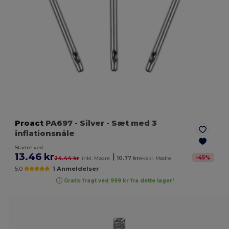
Proact
PA697
- Silver
- Sæt med 3
inflationsnåle
Starter ved
13.46 kr
|
-
45
%
24.44 kr
inkl. Mødre
10.77 kr
ekskl. Mødre
5.0
1 Anmeldelser
Gratis fragt ved 999 kr fra dette lager!