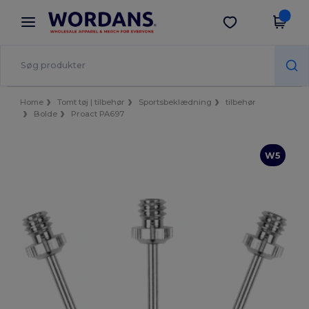
×
Wordans-app
Hent app
Bedre priser i appen!
Home
Tomt tøj | tilbehør
Sportsbeklædning
tilbehør
Bolde
Proact PA697
W5