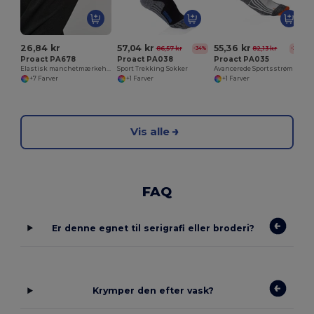
26,84 kr
57,04 kr
55,36 kr
86,57 kr
82,13 kr
-34%
-33%
Proact PA678
Proact PA038
Proact PA035
Elastisk manchetmærkeholder
Sport Trekking Sokker
Avancerede Sportsstrømper med Fugtstyring
+7 Farver
+1 Farver
+1 Farver
Vis alle
FAQ
Er denne egnet til serigrafi eller broderi?
Krymper den efter vask?