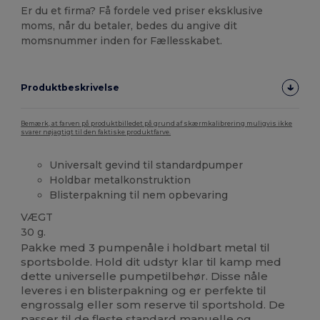
Er du et firma? Få fordele ved priser eksklusive
moms, når du betaler, bedes du angive dit
momsnummer inden for Fællesskabet.
Produktbeskrivelse
Bemærk, at farven på produktbilledet på grund af skærmkalibrering muligvis ikke
svarer nøjagtigt til den faktiske produktfarve.
Universalt gevind til standardpumper
Holdbar metalkonstruktion
Blisterpakning til nem opbevaring
VÆGT
30 g.
Pakke med 3 pumpenåle i holdbart metal til
sportsbolde. Hold dit udstyr klar til kamp med
dette universelle pumpetilbehør. Disse nåle
leveres i en blisterpakning og er perfekte til
engrossalg eller som reserve til sportshold. De
passer til de fleste standard manuelle og