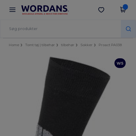
×
Wordans-app
Hent app
Bedre priser i appen!
Home
Tomt tøj | tilbehør
tilbehør
Sokker
Proact PA038
W5