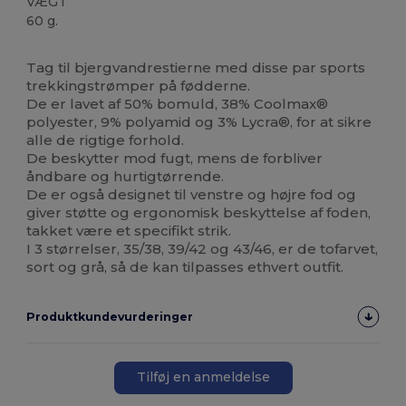
VÆGT
60 g.
Høj lagerbeholdning
Tag til bjergvandrestierne med disse par sports
trekkingstrømper på fødderne.
De er lavet af 50% bomuld, 38% Coolmax®
polyester, 9% polyamid og 3% Lycra®, for at sikre
alle de rigtige forhold.
De beskytter mod fugt, mens de forbliver
åndbare og hurtigtørrende.
De er også designet til venstre og højre fod og
giver støtte og ergonomisk beskyttelse af foden,
takket være et specifikt strik.
I 3 størrelser, 35/38, 39/42 og 43/46, er de tofarvet,
sort og grå, så de kan tilpasses ethvert outfit.
Produktkundevurderinger
Tilføj en anmeldelse