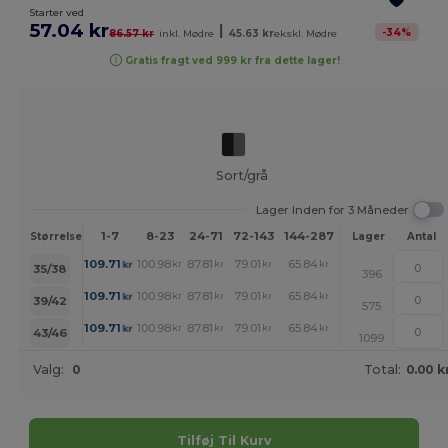
Starter ved
57.04 kr
|
-
34
%
86.57 kr
inkl. Mødre
45.63 kr
ekskl. Mødre
Gratis fragt ved 999 kr fra dette lager!
Sort/grå
Lager Inden for 3 Måneder
1-7
8-23
24-71
72-143
144-287
288 +
Mere
Størrelse
Lager
Antal
+
109.71
100.98
87.81
79.01
65.84
57.04
kr
kr
kr
kr
kr
kr
35/38
396
+
109.71
100.98
87.81
79.01
65.84
57.04
kr
kr
kr
kr
kr
kr
39/42
575
+
109.71
100.98
87.81
79.01
65.84
57.04
kr
kr
kr
kr
kr
kr
43/46
1099
Valg:
0
Total:
0.00 k
Tilføj Til Kurv