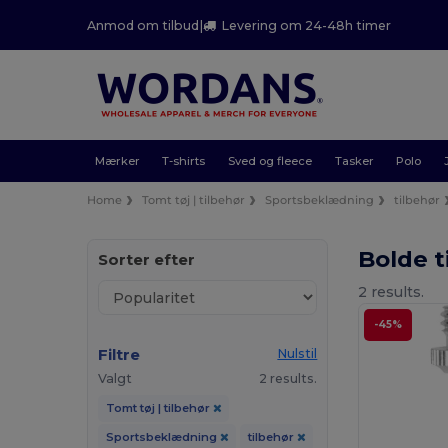
Anmod om tilbud
|
Levering om 24-48h timer
Mærker
T-shirts
Sved og fleece
Tasker
Polo
Home
Tomt tøj | tilbehør
Sportsbeklædning
tilbehør
Bolde t
Sorter efter
2 results.
-45%
Filtre
Nulstil
Valgt
2 results.
Tomt tøj | tilbehør
Sportsbeklædning
tilbehør