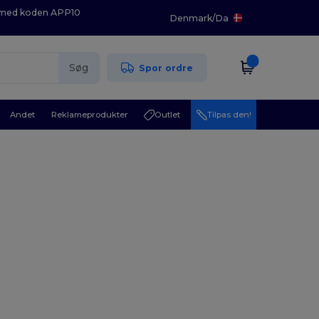
K med koden APP10
Denmark
/
Da
Søg
Spor ordre
Andet
Reklameprodukter
Outlet
Tilpas den!