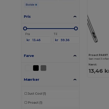
Bolde
Pris
Fra
Til
kr
kr
Farve
Proact PA697
Sæt med 3 infla
Nærst:
13,46 k
Mærker
Just Cool
(1)
Proact
(1)