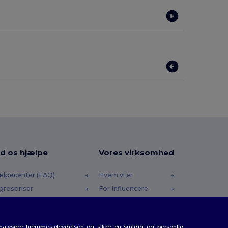
d os hjælpe
Vores virksomhed
ælpecenter (FAQ)
Hvem vi er
grospriser
For Influencere
turneringer & Refusioner
Kontakt os
dliste
Karrierecenter
analysere hjemmesideydelsen og sikre en smidig og personlig