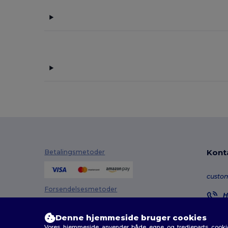
Kont
Betalingsmetoder
custo
Forsendelsesmetoder
H
8
M
Denne hjemmeside bruger cookies
Vores hjemmeside anvender både egne og tredjeparts cookies