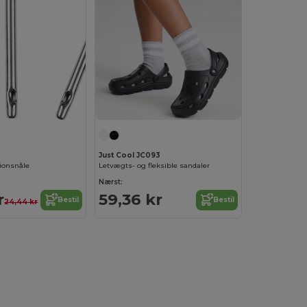
Just Cool JC093
tionsnåle
Letvægts- og fleksible sandaler
Nærst:
r
59,36 kr
Bestil
Bestil
24,44 kr