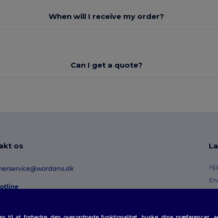
When will I receive my order?
Can I get a quote?
akt os
La
Hj
merservice@wordans.dk
En
otline
Re
0 70 58 24
onday - Thursday : 10h-13h & 14h-17h30 Friday : 10h-14h (english)
Or
 til at forbedre den overordnede funktionalitet, huske dine præferencer, 