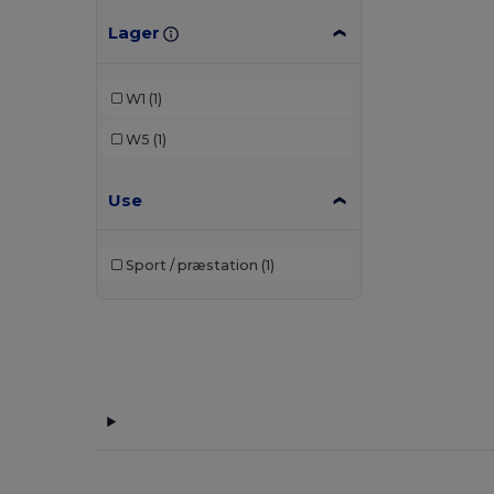
Lager
W1
(1)
W5
(1)
Use
Sport / præstation
(1)