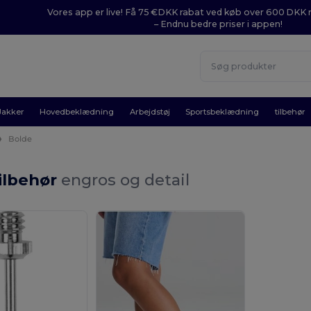
Vores app er live! Få 75 €DKK rabat ved køb over 600 DK
– Endnu bedre priser i appen!
Jakker
Hovedbeklædning
Arbejdstøj
Sportsbeklædning
tilbehør
Bolde
ilbehør
engros og detail