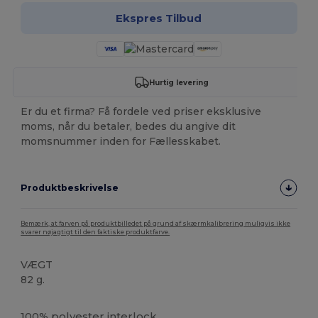
Ekspres Tilbud
Hurtig levering
Er du et firma? Få fordele ved priser eksklusive
moms, når du betaler, bedes du angive dit
momsnummer inden for Fællesskabet.
Produktbeskrivelse
Bemærk, at farven på produktbilledet på grund af skærmkalibrering muligvis ikke
svarer nøjagtigt til den faktiske produktfarve.
VÆGT
82 g.
Sublimering
100%
polyester
interlock.