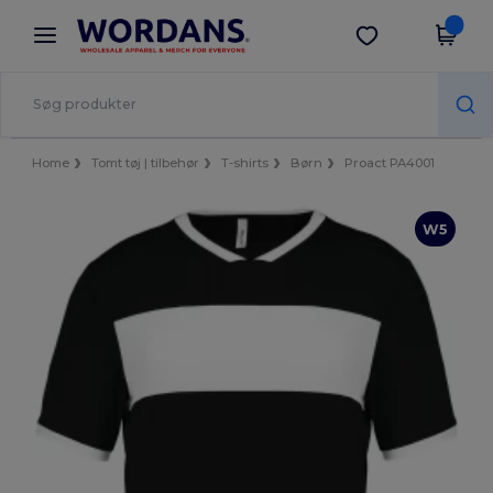
×
Wordans-app
Hent app
Bedre priser i appen!
Home
Tomt tøj | tilbehør
T-shirts
Børn
Proact PA4001
W5