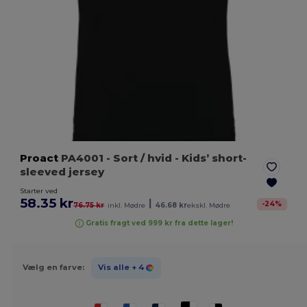
Proact
PA4001
- Sort / hvid
- Kids’ short-
sleeved jersey
Starter ved
58.35 kr
|
-
24
%
76.75 kr
inkl. Mødre
46.68 kr
ekskl. Mødre
Gratis fragt ved 999 kr fra dette lager!
Vælg en farve:
Vis alle
+ 4