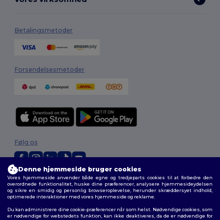
Betalingsmetoder
Forsendelsesmetoder
Følg os
Denne hjemmeside bruger cookies
Vores hjemmeside anvender både egne og tredjeparts cookies til at forbedre den
2026. Alle rettigheder forbeholdes
overordnede funktionalitet, huske dine præferencer, analysere hjemmesideydelsen
Vilkår og Betingelser
|
Tilpasset politik
|
Fortrolighedspolitik
|
Politik for
og sikre en smidig og personlig browseroplevelse, herunder skræddersyet indhold,
cookies
|
Sitemap
optimerede interaktioner med vores hjemmeside og reklame.
Du kan administrere dine cookie-præferencer når som helst. Nødvendige cookies, som
er nødvendige for webstedets funktion, kan ikke deaktiveres, da de er nødvendige for