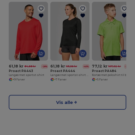
61,18 kr
61,18 kr
77,12 kr
84,68 kr
101,56 kr
107,02 kr
-28%
-40%
-28%
Proact PA443
Proact PA444
Proact PA484
Langærmet sportst-shirt
Langærmet sportst-shirt til kvinder
Kortærmet poloshirt til børn
+9 Farver
+7 Farver
+5 Farver
Vis alle