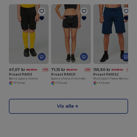
47,07 kr
71,15 kr
155,90 kr
56,75 kr
90,21 kr
217,81 kr
-17%
-21%
-28%
Proact PA103
Proact PA1021
Proact PA1022
Børns sports shorts
Sports shorts til kvinder
Multisport Fleece Bermuda shorts til voksne
+9 Farver
+3 Farver
+4 Farver
Vis alle