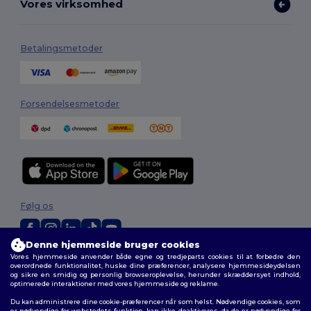
Vores virksomhed
Betalingsmetoder
Forsendelsesmetoder
Følg os
Denne hjemmeside bruger cookies
Vores hjemmeside anvender både egne og tredjeparts cookies til at forbedre den
2026. Alle rettigheder forbeholdes
overordnede funktionalitet, huske dine præferencer, analysere hjemmesideydelsen
Vilkår og Betingelser
|
Tilpasset politik
|
Fortrolighedspolitik
|
Politik for
og sikre en smidig og personlig browseroplevelse, herunder skræddersyet indhold,
cookies
|
Sitemap
optimerede interaktioner med vores hjemmeside og reklame.
Du kan administrere dine cookie-præferencer når som helst. Nødvendige cookies, som
er nødvendige for webstedets funktion, kan ikke deaktiveres, da de er nødvendige for