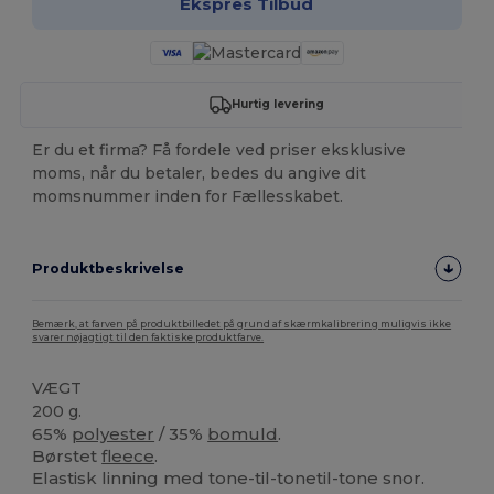
Ekspres Tilbud
Hurtig levering
Er du et firma? Få fordele ved priser eksklusive
moms, når du betaler, bedes du angive dit
momsnummer inden for Fællesskabet.
Produktbeskrivelse
Bemærk, at farven på produktbilledet på grund af skærmkalibrering muligvis ikke
svarer nøjagtigt til den faktiske produktfarve.
VÆGT
200 g.
65%
polyester
/ 35%
bomuld
.
Børstet
fleece
.
Elastisk linning med tone-til-tonetil-tone snor.