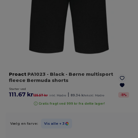
Proact
PA1023
- Black
- Børne multisport
fleece Bermuda shorts
Starter ved
111.67 kr
|
-
11
%
125.57 kr
inkl. Mødre
89.34 kr
ekskl. Mødre
Gratis fragt ved 999 kr fra dette lager!
Vælg en farve:
Vis alle
+ 3