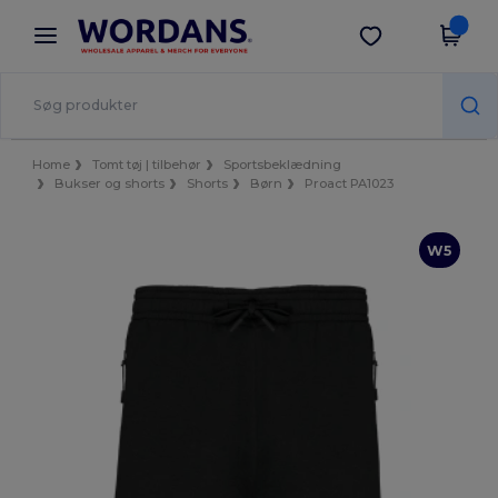
×
Wordans-app
Hent app
Bedre priser i appen!
Home
Tomt tøj | tilbehør
Sportsbeklædning
Bukser og shorts
Shorts
Børn
Proact PA1023
W5