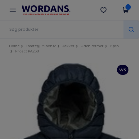
×
Wordans-app
Hent app
Bedre priser i appen!
Home
Tomt tøj | tilbehør
Jakker
Uden ærmer
Børn
Proact PA238
W5