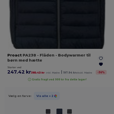
Proact
PA238
- Flåden
- Bodywarmer til
børn med hætte
Starter ved
247.42 kr
|
-
36
%
385.43 kr
inkl. Mødre
197.94 kr
ekskl. Mødre
Gratis fragt ved 999 kr fra dette lager!
Vælg en farve:
Vis alle
+ 2