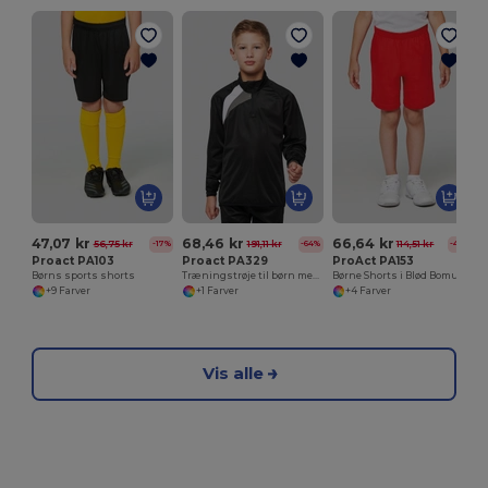
47,07 kr
68,46 kr
66,64 kr
56,75 kr
191,11 kr
114,51 kr
-17%
-64%
-42%
Proact PA103
Proact PA329
ProAct PA153
Børns sports shorts
Træningstrøje til børn med 1/4 lynlås
Børne Shorts i Blød Bomuld med Lommer
+9 Farver
+1 Farver
+4 Farver
Vis alle