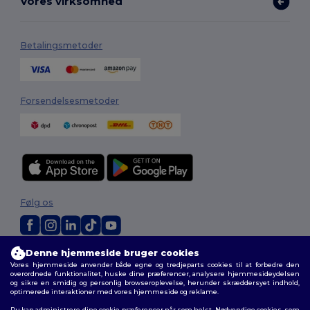
Vores virksomhed
Betalingsmetoder
Forsendelsesmetoder
Følg os
Denne hjemmeside bruger cookies
2026. Alle rettigheder forbeholdes
Vores hjemmeside anvender både egne og tredjeparts cookies til at forbedre den
Vilkår og Betingelser
|
Tilpasset politik
|
Fortrolighedspolitik
|
Politik for
overordnede funktionalitet, huske dine præferencer, analysere hjemmesideydelsen
cookies
|
Sitemap
og sikre en smidig og personlig browseroplevelse, herunder skræddersyet indhold,
optimerede interaktioner med vores hjemmeside og reklame.
Du kan administrere dine cookie-præferencer når som helst. Nødvendige cookies, som