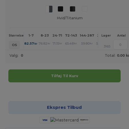
Hvid/Titanium
1-7
8-23
24-71
72-143
144-287
288 +
Mere
Størrelse
Lager
Antal
+
82.57
76.82
71.15
65.48
59.80
56.89
kr
kr
kr
kr
kr
kr
OS
3165
Valg:
0
Total:
0.00 k
Tilføj Til Kurv
Tilpas det!
Ekspres Tilbud