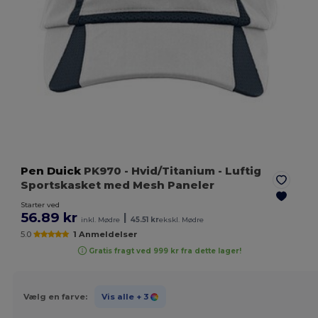
Pen Duick
PK970
- Hvid/Titanium
- Luftig
Sportskasket med Mesh Paneler
Starter ved
56.89 kr
|
inkl. Mødre
45.51 kr
ekskl. Mødre
5.0
1 Anmeldelser
Gratis fragt ved 999 kr fra dette lager!
Vælg en farve:
Vis alle
+ 3