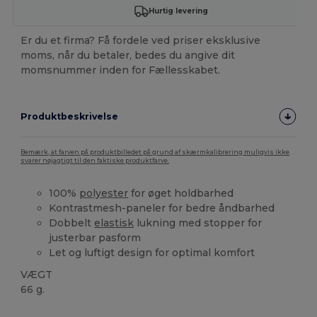
Hurtig levering
Er du et firma? Få fordele ved priser eksklusive
moms, når du betaler, bedes du angive dit
momsnummer inden for Fællesskabet.
Produktbeskrivelse
Bemærk, at farven på produktbilledet på grund af skærmkalibrering muligvis ikke
svarer nøjagtigt til den faktiske produktfarve.
100%
polyester
for øget holdbarhed
Kontrastmesh-paneler for bedre åndbarhed
Dobbelt
elastisk
lukning med stopper for
justerbar pasform
Let og luftigt design for optimal komfort
VÆGT
66 g.
Høj lagerbeholdning