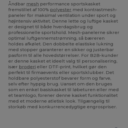
Åndbar
mesh
performance sportskasket
fremstillet af 100%
polyester
med kontrastmesh-
paneler for maksimal ventilation under sport og
højintensiv aktivitet. Denne lette og luftige kasket
er designet til både hverdagsbrug og
professionelle sportshold. Mesh-panelerne sikrer
optimal luftgennemstrømning, så bæreren
holdes afkølet. Den dobbelte elastiske lukning
med stopper garanterer en sikker og justerbar
pasform til alle hovedstørrelser. For B2B-kunder
er denne kasket et ideelt valg til personalisering,
især
broderi
eller DTF-print, hvilket gør den
perfekt til firmaevents eller sportsklubber. Det
holdbare polyesterstof bevarer form og farve,
selv efter hyppig brug. Uanset om den bruges
som en enkel basiskasket til løbeturen eller med
et teamlogo, forener denne kasket funktionalitet
med et moderne atletisk look. Tilgængelig til
storkøb med konkurrencedygtige engrospriser.