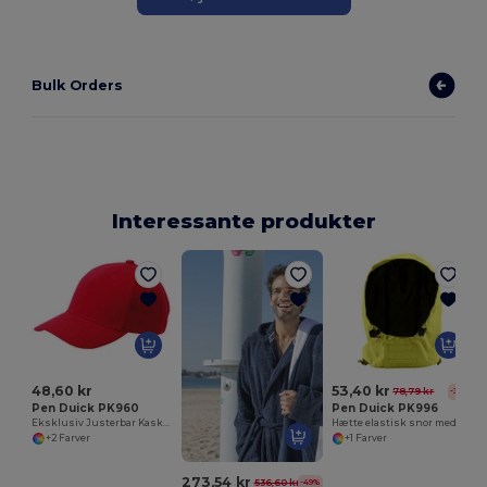
Bulk Orders
Interessante produkter
48,60 kr
53,40 kr
78,79 kr
-32%
Pen Duick PK960
Pen Duick PK996
Eksklusiv Justerbar Kasket med Metalspænde
Hætte elastisk snor med prop
+2 Farver
+1 Farver
273,54 kr
536,60 kr
-49%