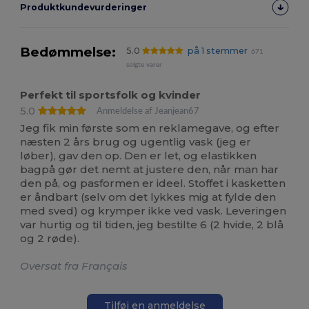
Produktkundevurderinger
Bedømmelse:
5.0
på 1 stemmer
671
solgte varer
Perfekt til sportsfolk og kvinder
5.0
Anmeldelse af Jeanjean67
Jeg fik min første som en reklamegave, og efter
næsten 2 års brug og ugentlig vask (jeg er
løber), gav den op. Den er let, og elastikken
bagpå gør det nemt at justere den, når man har
den på, og pasformen er ideel. Stoffet i kasketten
er åndbart (selv om det lykkes mig at fylde den
med sved) og krymper ikke ved vask. Leveringen
var hurtig og til tiden, jeg bestilte 6 (2 hvide, 2 blå
og 2 røde).
Oversat fra Français
Tilføj en anmeldelse