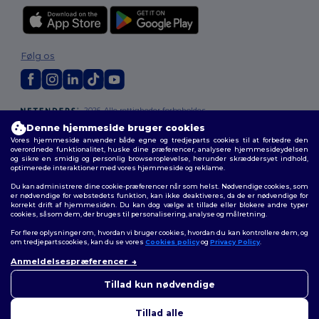
Følg os
2026. Alle rettigheder forbeholdes
Vilkår og Betingelser
|
Tilpasset politik
|
Fortrolighedspolitik
|
Politik for
Denne hjemmeside bruger cookies
cookies
|
Sitemap
Vores hjemmeside anvender både egne og tredjeparts cookies til at forbedre den
overordnede funktionalitet, huske dine præferencer, analysere hjemmesideydelsen
og sikre en smidig og personlig browseroplevelse, herunder skræddersyet indhold,
optimerede interaktioner med vores hjemmeside og reklame.
Du kan administrere dine cookie-præferencer når som helst. Nødvendige cookies, som
er nødvendige for webstedets funktion, kan ikke deaktiveres, da de er nødvendige for
korrekt drift af hjemmesiden. Du kan dog vælge at tillade eller blokere andre typer
cookies, såsom dem, der bruges til personalisering, analyse og målretning.
For flere oplysninger om, hvordan vi bruger cookies, hvordan du kan kontrollere dem, og
om tredjepartscookies, kan du se vores
Cookies policy
og
Privacy Policy
.
Anmeldelsespræferencer
Tillad kun nødvendige
Tillad alle