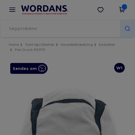
×
Wordans-app
Hent app
Bedre priser i appen!
Home
Tomt tøj | tilbehør
Hovedbeklædning
Kasketter
Pen Duick PK970
W1
Sendes om