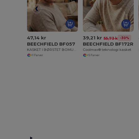
47,14 kr
39,21 kr
-30%
55,73 kr
BEECHFIELD BF057
BEECHFIELD BF172R
KASKET I BØRSTET BOMULD MED LAV PROFIL
Coolmax® teknologi kasket
+1 Farver
+5 Farver