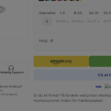
Størrelse
1-7
8-23
24-71
72-
62.93
58.56
54.27
49.9
0
kr
kr
kr
Valg:
0
ne produkter
Pålidelig Support
Få et 
de om et tilbud?
 24
-14h (english)
Er du et firma? Få fordele ved priser ekskl
momsnummer inden for Fællesskabet.