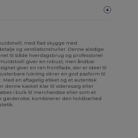
muldstwill, med flad skygge med
talje og ventilationshuller. Denne alsidige
et til både hverdagsbrug og professionel
bomuldstwill giver en robust, men åndbar
gnet giver en ren frontflade, der er ideel til
 justerbare lukning sikrer en god pasform til
. Med en aftagelig etiket og et autentisk
 denne kasket klar til videresalg eller
bes i bulk til merchandise eller som et
tisk garderobe, kombinerer den holdbarhed
tetik.