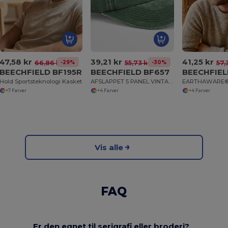
47,58 kr
39,21 kr
41,25 kr
-29%
-30%
66,86 kr
55,73 kr
57,
BEECHFIELD BF195R
BEECHFIELD BF657
BEECHFIEL
Hold Sportsteknologi Kasket
AFSLAPPET 5 PANEL VINTAGE KAPPE
+7 Farver
+4 Farver
+4 Farver
Vis alle
FAQ
Er den egnet til serigrafi eller broderi?