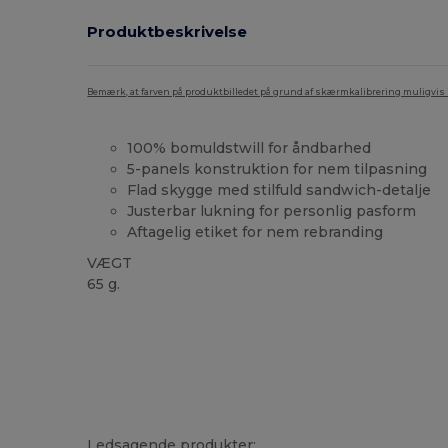
Produktbeskrivelse
Bemærk, at farven på produktbilledet på grund af skærmkalibrering muligvis ik
100% bomuldstwill for åndbarhed
5-panels konstruktion for nem tilpasning
Flad skygge med stilfuld sandwich-detalje
Justerbar lukning for personlig pasform
Aftagelig etiket for nem rebranding
VÆGT
65 g.
Tåre væk
Høj lagerbeholdning
Ledsagende produkter: