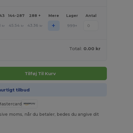
143
144-287
288 +
Mere
Lager
Antal
+
1
45.54
43.36
999+
kr
kr
kr
Total:
0.00 kr
Tilføj Til Kurv
hurtigt tilbud
usive moms, når du betaler, bedes du angive dit