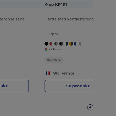
K-up KP191
Hætte med kontrasterende sandwichvisir - 6 paneler
Hætte med kontrasterende sandwichvisir - 6 paneler
155 gsm
+2 Farver
One Size
W5
France
dukt
Se produkt