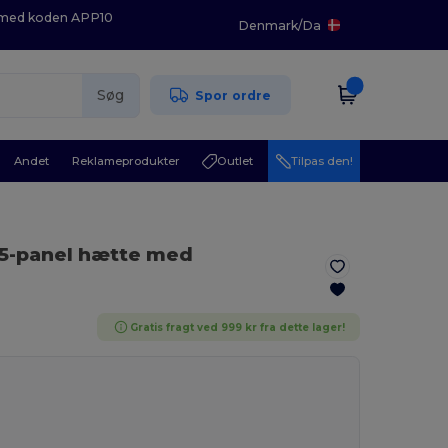
K med koden APP10
Denmark
/
Da
Søg
Spor ordre
Andet
Reklameprodukter
Outlet
Tilpas den!
 5-panel hætte med
Gratis fragt ved 999 kr fra dette lager!