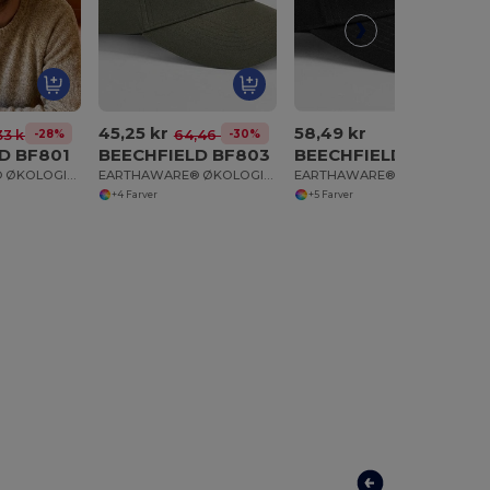
45,25 kr
58,49 kr
-28%
-30%
33 kr
64,46 kr
D BF801
BEECHFIELD BF803
BEECHFIELD BF820
EARTHAWARE® ØKOLOGISK BOMULDS CANVAS
EARTHAWARE® ØKOLOGISK BOMULDS STR
EARTHAWARE® KLASSISK ØKOLOGISK BOMUL
+4 Farver
+5 Farver