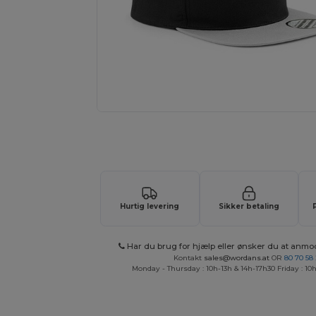
Anmod om et tilpasset tilbud på di
Hurtig levering
Sikker betaling
Har du brug for hjælp eller ønsker du at anmo
Kontakt
sales@wordans.at
OR
80 70 58
Monday - Thursday : 10h-13h & 14h-17h30 Friday : 10h