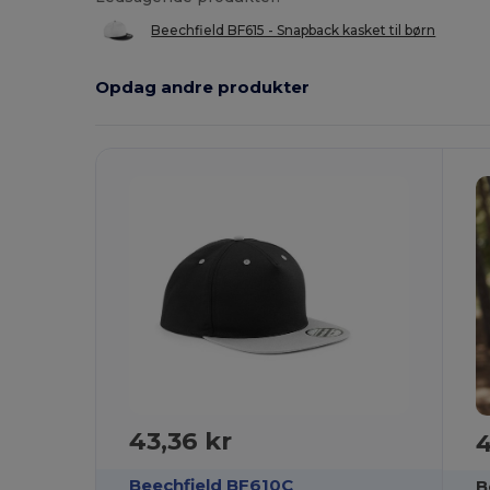
Beechfield BF615 - Snapback kasket til børn
Opdag andre produkter
43,36 kr
4
Beechfield BF610C
B