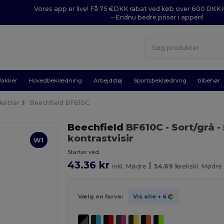
Vores app er live! Få 75 €DKK rabat ved køb over 600 DK
– Endnu bedre priser i appen!
Jakker
Hovedbeklædning
Arbejdstøj
Sportsbeklædning
tilbehør
ketter
Beechfield BF610C
Beechfield
BF610C
- Sort/grå
-
kontrastvisir
W1
Starter ved
43.36 kr
|
inkl. Mødre
34.69 kr
ekskl. Mødre
Vælg en farve:
Vis alle
+ 6