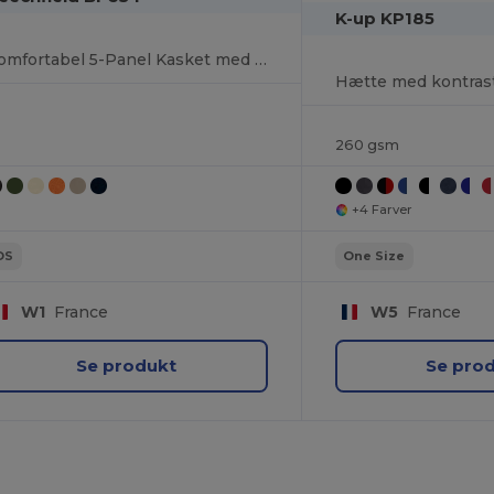
K-up KP185
Komfortabel 5-Panel Kasket med Justerbar Rem
260 gsm
+4 Farver
OS
One Size
W1
France
W5
France
Se produkt
Se pro