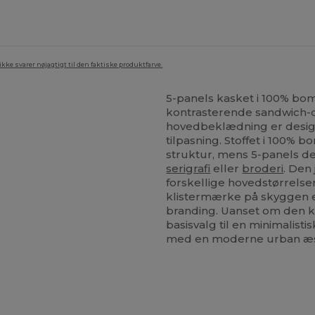
ke svarer nøjagtigt til den faktiske produktfarve.
5-panels kasket i 100% bo
kontrasterende sandwich-de
hovedbeklædning er design
tilpasning. Stoffet i 100% 
struktur, mens 5-panels desi
serigrafi
eller
broderi
. Den
forskellige hovedstørrelser
klistermærke på skyggen er
branding. Uanset om den kø
basisvalg til en minimalis
med en moderne urban æs