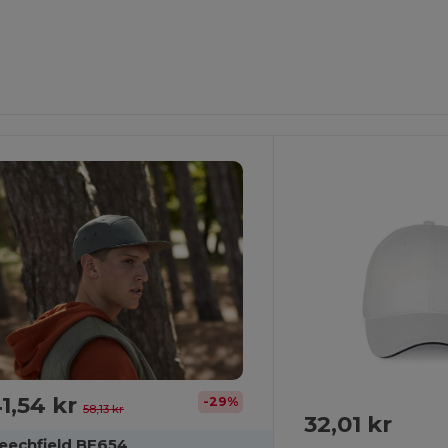
1,54 kr
-29%
58,13 kr
32,01 kr
eechfield BF654