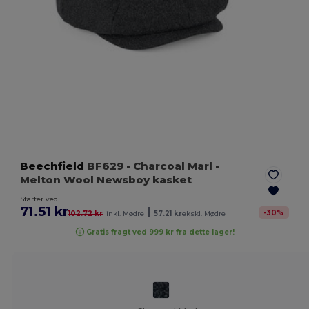
Beechfield
BF629
- Charcoal Marl
-
Melton Wool Newsboy kasket
Starter ved
71.51 kr
|
-
30
%
102.72 kr
inkl. Mødre
57.21 kr
ekskl. Mødre
Gratis fragt ved 999 kr fra dette lager!