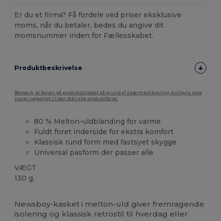
Er du et firma? Få fordele ved priser eksklusive
moms, når du betaler, bedes du angive dit
momsnummer inden for Fællesskabet.
Produktbeskrivelse
Bemærk, at farven på produktbilledet på grund af skærmkalibrering muligvis ikke
svarer nøjagtigt til den faktiske produktfarve.
80 % Melton-uldblanding for varme
Fuldt foret inderside for ekstra komfort
Klassisk rund form med fastsyet skygge
Universal pasform der passer alle
VÆGT
130 g.
Tåre væk
Newsboy-kasket i melton-uld giver fremragende
isolering og klassisk retrostil til hverdag eller