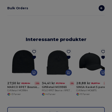
Bulk Orders
Interessante produkter
G
27,50 kr
34,41 kr
28,88 kr
33,90 kr
37,76 kr
35,87 kr
-19%
-9%
-19%
MARCO RPET Beanie i RPET polyester
GiftRetail MO9965
SINGA Kasket 5 paneler
GiftRetail MO9964
POLO RPET Beanie i RPET med manchet
GiftRetail MO6875
+3 Farver
+4 Farver
+11 Farver