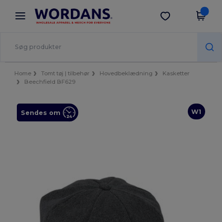
×
Wordans-app
Hent app
Bedre priser i appen!
Home
Tomt tøj | tilbehør
Hovedbeklædning
Kasketter
Beechfield BF629
W1
Sendes om