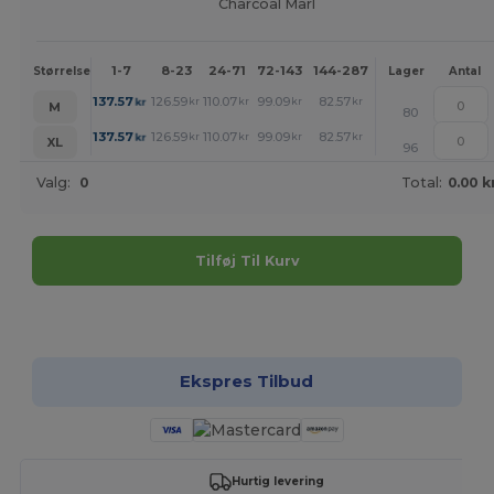
Charcoal Marl
1-7
8-23
24-71
72-143
144-287
288 +
Mere
Størrelse
Lager
Antal
+
137.57
126.59
110.07
99.09
82.57
71.51
kr
kr
kr
kr
kr
kr
M
80
+
137.57
126.59
110.07
99.09
82.57
71.51
kr
kr
kr
kr
kr
kr
XL
96
Valg:
0
Total:
0.00 k
Tilføj Til Kurv
Tilpas det!
Ekspres Tilbud
Hurtig levering