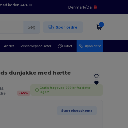
K med koden APP10
Denmark
/
Da
Søg
Spor ordre
Andet
Reklameprodukter
Outlet
Tilpas den!
ds dunjakke med hætte
Gratis fragt ved 999 kr fra dette
kl.
lager!
-
45
%
dre
Størrelsesskema