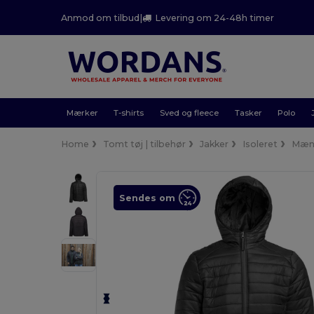
Anmod om tilbud
|
Levering om 24-48h timer
Mærker
T-shirts
Sved og fleece
Tasker
Polo
Home
Tomt tøj | tilbehør
Jakker
Isoleret
Mæn
Sendes om