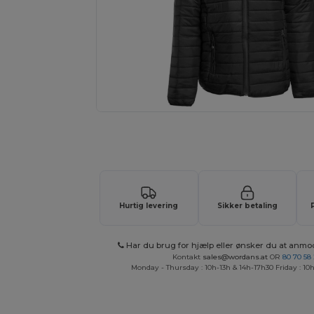
Anmod om et tilpasset tilbud på di
Hurtig levering
Sikker betaling
Har du brug for hjælp eller ønsker du at anmo
Kontakt
sales@wordans.at
OR
80 70 58
Monday - Thursday : 10h-13h & 14h-17h30 Friday : 10h