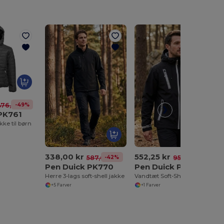
-49%
476,88 kr
PK761
ke til børn
338,00 kr
552,25 kr
-42%
-42%
587,60 kr
954,63 kr
Pen Duick PK770
Pen Duick PK799
Herre 3-lags soft-shell jakke
Vandtæt Soft-Shell Jakke med Justerbar Hætte
+5 Farver
+1 Farver