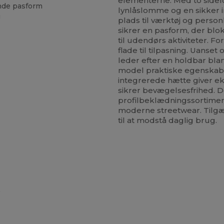
elementerne. Med to sidel
nde pasform
lynlåslomme og en sikker 
g
plads til værktøj og person
sikrer en pasform, der bloke
til udendørs aktiviteter.
flade til tilpasning. Uanset
leder efter en holdbar bla
model praktiske egenskabe
integrerede hætte giver e
sikrer bevægelsesfrihed. Det 
profilbeklædningssortiment
moderne streetwear. Tilgæ
til at modstå daglig brug.
e