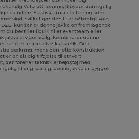
ommer med klap, en stor indvendig
indvendig Velcro®-lomme, tilbyder den rigelig
lige ejendele. Elastiske
manchetter
og søm
rer vind, hvilket gør den til et pålideligt valg
 For B2B-kunder er denne jakke en fremragende
 om du bestiller i bulk til et eventteam eller
nk jakke til videresalg, kombinerer denne
r med en minimalistisk æstetik. Den
kstra dækning, mens den lette konstruktion
er en alsidig tilføjelse til ethvert
, der forener teknisk arbejdstøj med
ngelig til engrossalg, denne jakke er bygget