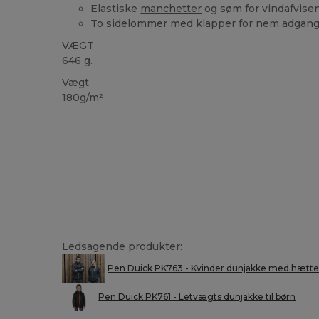
Elastiske
manchetter
og søm for vindafvise
To sidelommer med klapper for nem adgan
VÆGT
646 g.
Vægt
180g/m²
Ledsagende produkter:
Pen Duick PK763 - Kvinder dunjakke med hætt
Pen Duick PK761 - Letvægts dunjakke til børn