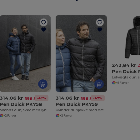
242,84 kr
Pen Duick 
Letvægts dunjak
+8 Farver
314,06 kr
314,06 kr
-47%
-47%
596,33 kr
596,33 kr
Pen Duick PK758
Pen Duick PK759
Mænds dunjakke med lynlås
Kvinder dunjakke med hætte
+2 Farver
+2 Farver