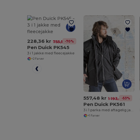
228,36 kr
-70%
755,58 kr
Pen Duick PK545
3 i 1 jakke med fleecejakke
+2 Farver
557,48 kr
-53%
1 193,46 kr
Pen Duick PK561
3 i 1 parka med aftagelig jakke
+1 Farver