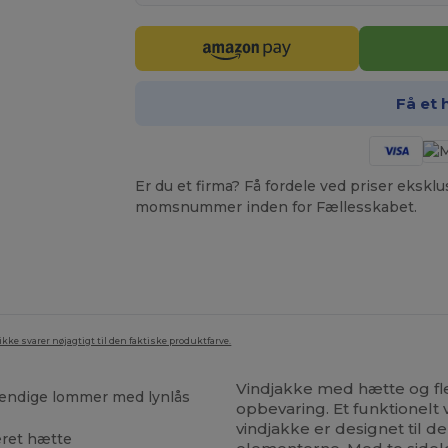
Få et 
Er du et firma? Få fordele ved priser ekskl
momsnummer inden for Fællesskabet.
ke svarer nøjagtigt til den faktiske produktfarve.
Vindjakke med hætte og fl
vendige lommer med lynlås
opbevaring. Et funktionelt 
vindjakke er designet til 
eret hætte