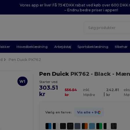
Vores app er live! Få 75 €DKK rabat ved køb over 600 DK
– Endnu bedre priser i appen!
Jakker
Hovedbeklædning
Arbejdstøj
Sportsbeklædning
tilbehør
d
Pen Duick PK762
Pen Duick
PK762
- Black
- Mæn
W1
Starter ved
303.51
556.54
inkl.
242.81
eks
kr
|
kr
Mødre
kr
Mø
Vælg en farve:
Vis alle
+ 9