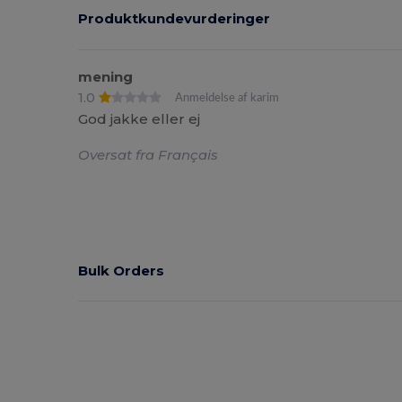
Produktkundevurderinger
mening
1.0
Anmeldelse af karim
God jakke eller ej
Oversat fra Français
Bulk Orders