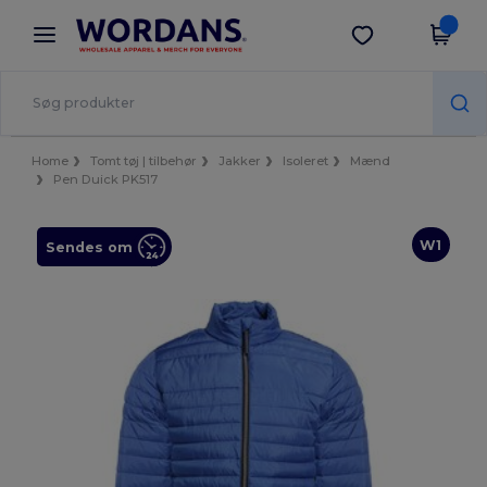
×
Wordans-app
Hent app
Bedre priser i appen!
Home
Tomt tøj | tilbehør
Jakker
Isoleret
Mænd
Pen Duick PK517
W1
Sendes om