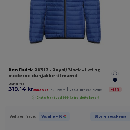
Pen Duick
PK517
- Royal/Black
- Let og
moderne dunjakke til mænd
Starter ved
318.14 kr
|
-
43
%
556.54 kr
inkl. Mødre
254.51 kr
ekskl. Mødre
Gratis fragt ved 999 kr fra dette lager!
Vælg en farve:
Vis alle
+ 16
Størrelsesskema