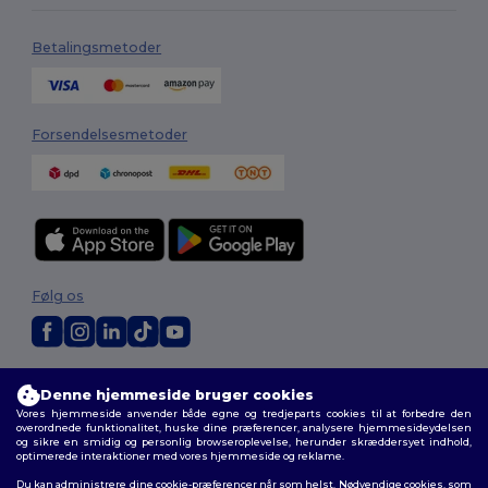
Betalingsmetoder
Forsendelsesmetoder
Følg os
2026. Alle rettigheder forbeholdes
Denne hjemmeside bruger cookies
Vilkår og Betingelser
|
Tilpasset politik
|
Fortrolighedspolitik
|
Politik for
Vores hjemmeside anvender både egne og tredjeparts cookies til at forbedre den
cookies
|
Sitemap
overordnede funktionalitet, huske dine præferencer, analysere hjemmesideydelsen
og sikre en smidig og personlig browseroplevelse, herunder skræddersyet indhold,
optimerede interaktioner med vores hjemmeside og reklame.
Du kan administrere dine cookie-præferencer når som helst. Nødvendige cookies, som