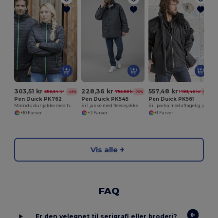
303,51 kr
228,36 kr
557,48 kr
556,54 kr
755,58 kr
1 193,46 kr
-45%
-70%
-53%
Pen Duick PK762
Pen Duick PK545
Pen Duick PK561
Mænds dunjakke med hætte
3 i 1 jakke med fleecejakke
3 i 1 parka med aftagelig jakke
+10 Farver
+2 Farver
+1 Farver
Vis alle
FAQ
Er den velegnet til serigrafi eller broderi?