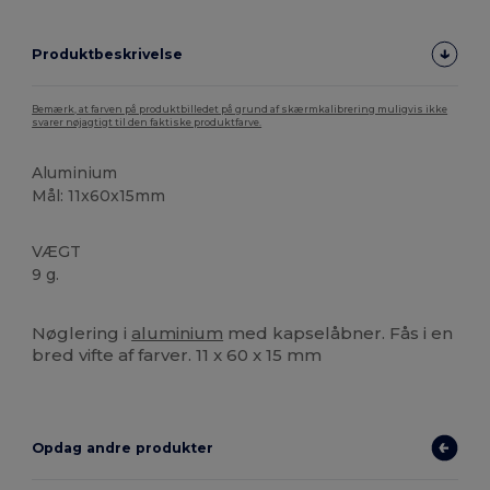
Produktbeskrivelse
Bemærk, at farven på produktbilledet på grund af skærmkalibrering muligvis ikke
svarer nøjagtigt til den faktiske produktfarve.
Aluminium
Mål: 11x60x15mm
VÆGT
9 g.
Høj lagerbeholdning
Nøglering i
aluminium
med kapselåbner. Fås i en
bred vifte af farver. 11 x 60 x 15 mm
Opdag andre produkter