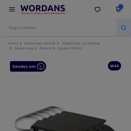
×
Wordans-app
Hent app
Bedre priser i appen!
Home
Reklameprodukter
Nøgleringe og Værktøj
Nøgleringe
Åbnere
Egotier 93151x5
W45
Sendes om