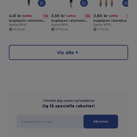
4,51 kr
3,56 kr
3,86 kr
5,09 kr
4,07 kr
4,37 kr
-11%
-13%
-12%
kuglepen i aluminium med rubber touch
kuglepen i aluminium med rubber touch
kuglepen i bambus med matt finish
Egotier 81140
Egotier 81141
Egotier 91770
+6 Farver
+10 Farver
+1 Farver
Vis alle
Tilmeld dig vores nyhedsbrev
Og få specielle rabatter!
Abonner