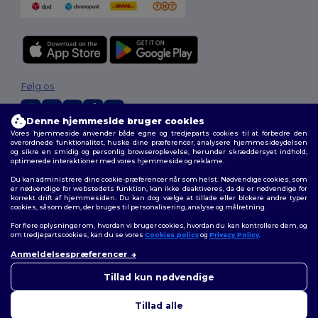
Følg os
Denne hjemmeside bruger cookies
Vores hjemmeside anvender både egne og tredjeparts cookies til at forbedre den
2026. Alle rettigheder forbeholdes
overordnede funktionalitet, huske dine præferencer, analysere hjemmesideydelsen
og sikre en smidig og personlig browseroplevelse, herunder skræddersyet indhold,
Vilkår og Betingelser
|
Tilpasset politik
|
Fortrolighedspolitik
|
Politik for
optimerede interaktioner med vores hjemmeside og reklame.
cookies
|
Sitemap
Du kan administrere dine cookie-præferencer når som helst. Nødvendige cookies, som
er nødvendige for webstedets funktion, kan ikke deaktiveres, da de er nødvendige for
korrekt drift af hjemmesiden. Du kan dog vælge at tillade eller blokere andre typer
cookies, såsom dem, der bruges til personalisering, analyse og målretning.
For flere oplysninger om, hvordan vi bruger cookies, hvordan du kan kontrollere dem, og
om tredjepartscookies, kan du se vores
Cookies policy
og
Privacy Policy
.
Anmeldelsespræferencer
👋
Hej
Hvis du har spørgsmål eller
Tillad kun nødvendige
bekymringer, kan du kontakte
os når som helst. Vores chatbot
Tillad alle
er her for at hjælpe.