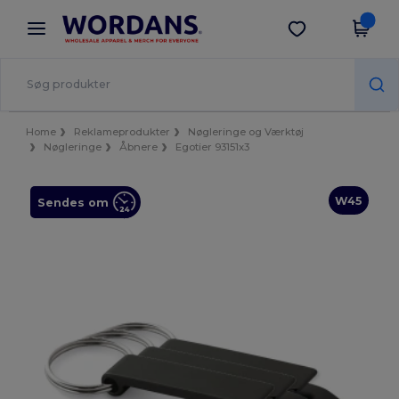
×
Wordans-app
Hent app
Bedre priser i appen!
Home
Reklameprodukter
Nøgleringe og Værktøj
Nøgleringe
Åbnere
Egotier 93151x3
W45
Sendes om