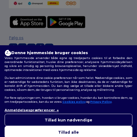
Følg os
Denne hjemmeside bruger cookies
Vores hjemmeside anvender både egne og tredjeparts cookies til at forbedre den
2026. Alle rettigheder forbeholdes
overordnede funktionalitet, huske dine præferencer, analysere hjemmesideydelsen
og sikre en smidig og personlig browseroplevelse, herunder skræddersyet indhold,
Vilkår og Betingelser
|
Tilpasset politik
|
Fortrolighedspolitik
|
Politik for
optimerede interaktioner med vores hjemmeside og reklame.
cookies
|
Sitemap
Du kan administrere dine cookie-præferencer når som helst. Nødvendige cookies, som
er nødvendige for webstedets funktion, kan ikke deaktiveres, da de er nødvendige for
korrekt drift af hjemmesiden. Du kan dog vælge at tillade eller blokere andre typer
cookies, såsom dem, der bruges til personalisering, analyse og målretning.
For flere oplysninger om, hvordan vi bruger cookies, hvordan du kan kontrollere dem, og
om tredjepartscookies, kan du se vores
Cookies policy
og
Privacy Policy
.
Anmeldelsespræferencer
👋
Hej
Hvis du har spørgsmål eller
Tillad kun nødvendige
bekymringer, kan du kontakte
os når som helst. Vores chatbot
Tillad alle
er her for at hjælpe.