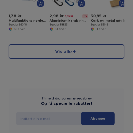
1,38 kr
2,98 kr
30,85 kr
3,35 kr
-11%
Multifunktions nøglering
Aluminium karabinhage med nøglering
Kork og metal nøglering
Egotier 95048
Egotier 58823
Egotier 93145
+4 Farver
+3 Farver
+1 Farver
Vis alle
Tilmeld dig vores nyhedsbrev
Og få specielle rabatter!
Abonner