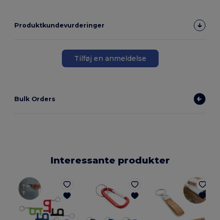
Produktkundevurderinger
Tilføj en anmeldelse
Bulk Orders
Interessante produkter
E