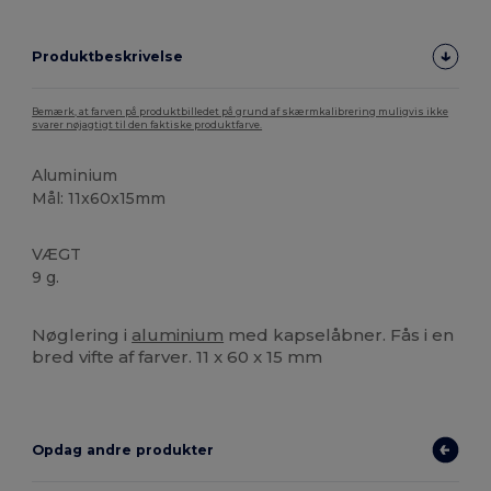
Produktbeskrivelse
Bemærk, at farven på produktbilledet på grund af skærmkalibrering muligvis ikke
svarer nøjagtigt til den faktiske produktfarve.
Aluminium
Mål: 11x60x15mm
VÆGT
9 g.
Høj lagerbeholdning
Nøglering i
aluminium
med kapselåbner. Fås i en
bred vifte af farver. 11 x 60 x 15 mm
Opdag andre produkter