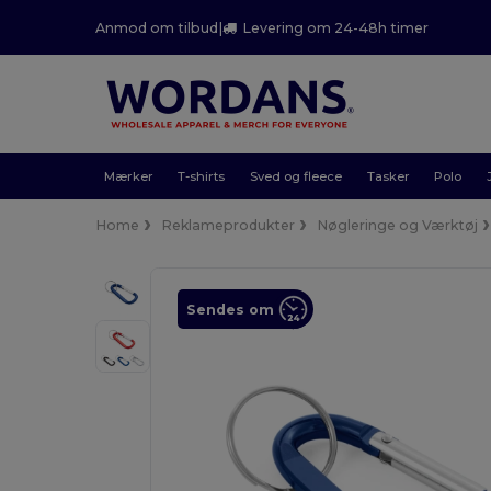
Anmod om tilbud
|
Levering om 24-48h timer
Mærker
T-shirts
Sved og fleece
Tasker
Polo
Home
Reklameprodukter
Nøgleringe og Værktøj
Sendes om