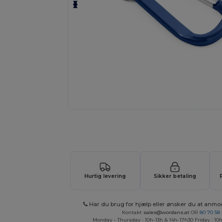
Tilpas dit produkt online H
Hurtig levering
Sikker betaling
Har du brug for hjælp eller ønsker du at anmo
Kontakt
sales@wordans.at
OR
80 70 58
Monday - Thursday : 10h-13h & 14h-17h30 Friday : 10h