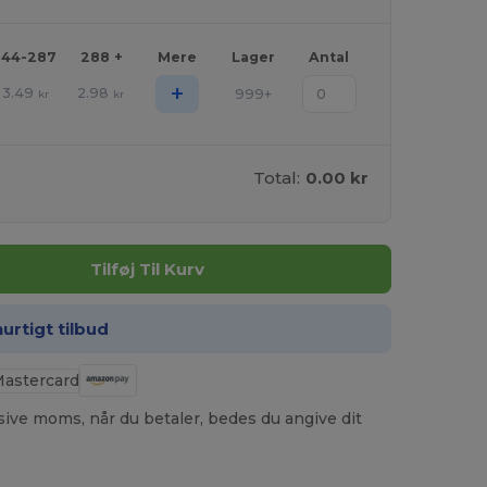
144-287
288 +
Mere
Lager
Antal
+
3.49
2.98
999+
kr
kr
Total:
0.00 kr
Tilføj Til Kurv
hurtigt tilbud
usive moms, når du betaler, bedes du angive dit