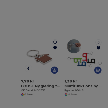
7,78 kr
1,38 kr
LOUSE Nøglering formet som et hus
Multifunktions nøglering
GiftRetail MO2538
Egotier 95048
+1 Farver
+4 Farver