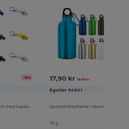
17,90 kr
-15%
-4%
18,70 kr
Egotier 94601
Nøglering i aluminium med kapselåbner
Sportsdrikkeflaske i aluminium med karabin , kan rumme op til 400 ml
78 g