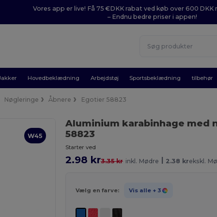
Vores app er live! Få 75 €DKK rabat ved køb over 600 DK
– Endnu bedre priser i appen!
Jakker
Hovedbeklædning
Arbejdstøj
Sportsbeklædning
tilbehør
Nøgleringe
Åbnere
Egotier 58823
Aluminium karabinhage med 
58823
W45
Starter ved
2.98 kr
|
3.35 kr
inkl. Mødre
2.38 kr
ekskl. M
Vælg en farve:
Vis alle
+ 3