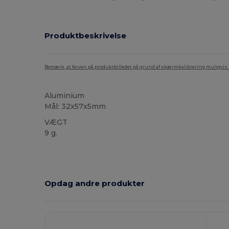
Produktbeskrivelse
Bemærk, at farven på produktbilledet på grund af skærmkalibrering muligvis ik
Aluminium
Mål: 32x57x5mm
VÆGT
9 g.
Høj lagerbeholdning
Brugerdefineret
Opdag andre produkter
Tilpas
T
Det!