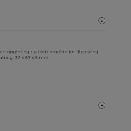
d nøglering og fladt område for tilpasning.
atring. 32 x 57 x 5 mm