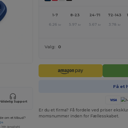
1-7
8-23
24-71
72-143
6.26
5.97
5.67
3.78
kr
kr
kr
kr
Valg:
0
ER!
Få et 
Pålidelig Support
Er du et firma? Få fordele ved priser ekskl
momsnummer inden for Fællesskabet.
de om et tilbud?
 24
-14h (english)