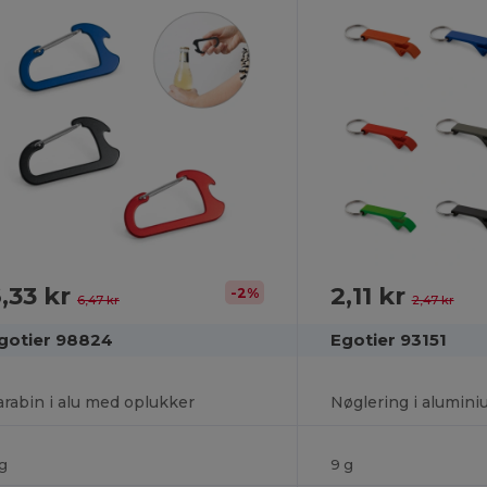
,33 kr
2,11 kr
-2%
6,47 kr
2,47 kr
gotier 98824
Egotier 93151
arabin i alu med oplukker
 g
9 g