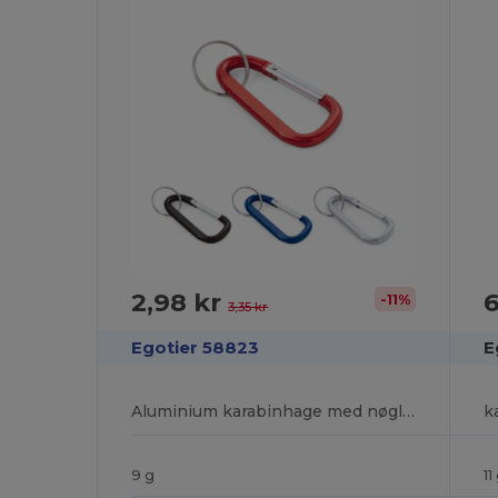
2,98 kr
6
-11%
3,35 kr
Egotier 58823
E
Aluminium karabinhage med nøglering
k
9 g
11