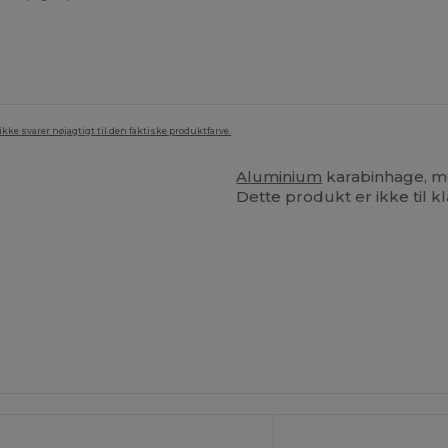
ke svarer nøjagtigt til den faktiske produktfarve.
Aluminium
karabinhage, me
Dette produkt er ikke til kl
ilpas
Tilpas
Det!
Det!