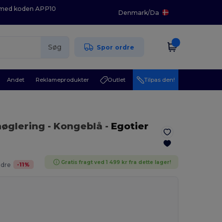
K med koden APP10
Denmark
/
Da
Søg
Spor ordre
Andet
Reklameprodukter
Outlet
Tilpas den!
nøglering
- Kongeblå
-
Egotier
Gratis fragt ved 1 499 kr fra dette lager!
-
11
%
ødre