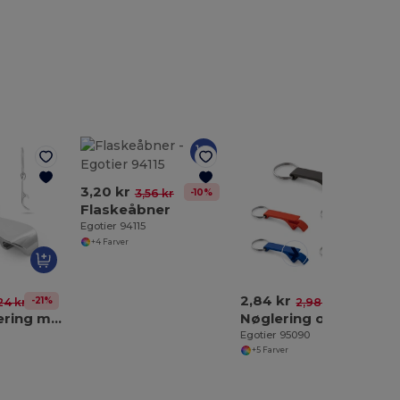
3,20 kr
-10%
3,56 kr
Flaskeåbner
Egotier 94115
+4 Farver
2,84 kr
-21%
-5%
24 kr
2,98 kr
Metal nøglering med oplukker
Nøglering og oplukker af genbrugsaluminium (100% rAL)
Egotier 95090
+5 Farver