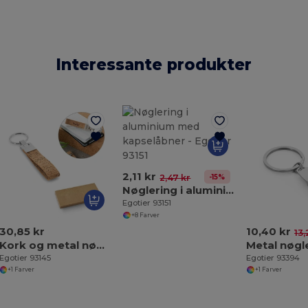
Interessante produkter
2,11 kr
-15%
2,47 kr
Nøglering i aluminium med kapselåbner
Egotier 93151
+8 Farver
30,85 kr
10,40 kr
13,
Kork og metal nøglering
Egotier 93145
Egotier 93394
+1 Farver
+1 Farver