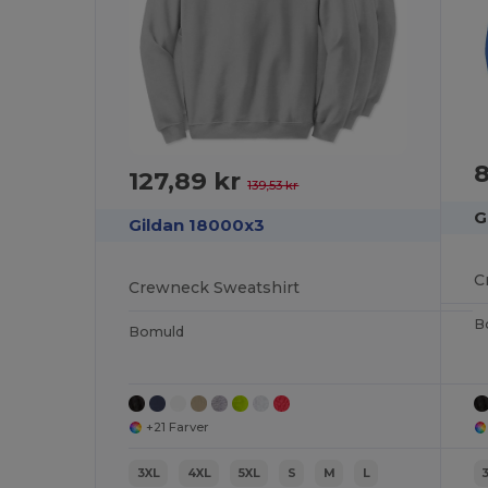
8
127,89 kr
139,53 kr
G
Gildan 18000x3
C
Crewneck Sweatshirt
B
Bomuld
+21 Farver
3XL
4XL
5XL
S
M
L