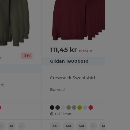
111,45 kr
-20%
139,53 kr
-31%
kr
Gildan 18000x10
Crewneck Sweatshirt
rt
Bomuld
+21 Farver
S
M
L
3XL
4XL
5XL
S
M
L