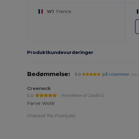
W1
France
Produktkundevurderinger
Bedømmelse:
5.0
på 1 stemmer
241 s
Creeneck
5.0
Anmeldelse af Claudia G.
Farve WoW
Oversat fra Français