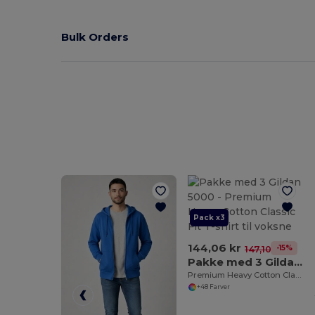
Bulk Orders
Pack x3
144,06 kr
-15%
147,10 kr
Pakke med 3 Gildan 5000
Premium Heavy Cotton Classic Fit T-shirt til voksne
+48 Farver