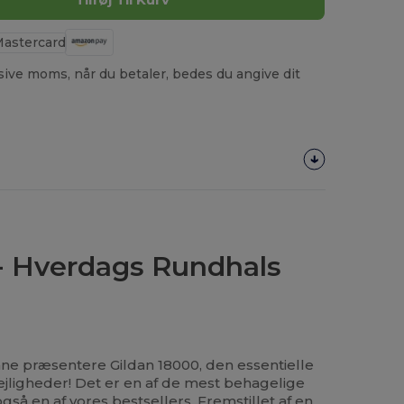
usive moms, når du betaler, bedes du angive dit
 - Hverdags Rundhals
nne præsentere Gildan 18000, den essentielle
 lejligheder! Det er en af de mest behagelige
gså en af vores bestsellers. Fremstillet af en