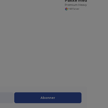
Pakke med 30 Gildan 5000
Premium Heavy Cotton Classic Fit T-shirt til voksne
+48 Farver
Abonner