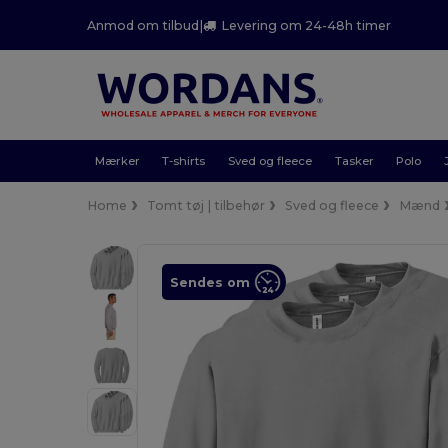
Anmod om tilbud
|
Levering om 24-48h timer
Mærker
T-shirts
Sved og fleece
Tasker
Polo
Home
Tomt tøj | tilbehør
Sved og fleece
Mænd
Sendes om