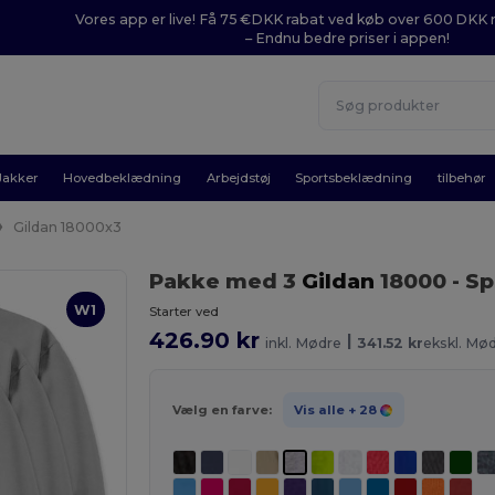
Vores app er live! Få 75 €DKK rabat ved køb over 600 DK
– Endnu bedre priser i appen!
Jakker
Hovedbeklædning
Arbejdstøj
Sportsbeklædning
tilbehør
Gildan 18000x3
Pakke med 3
Gildan
18000
- S
W1
Starter ved
426.90 kr
|
inkl. Mødre
341.52 kr
ekskl. Mø
Vælg en farve:
Vis alle
+ 28