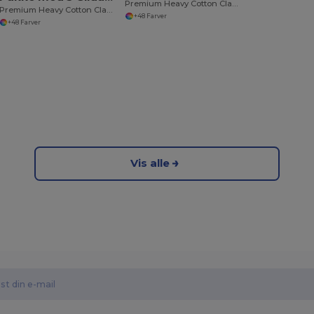
Premium Heavy Cotton Classic Fit T-shirt til voksne
Premium Heavy Cotton Classic Fit T-shirt til voksne
+48 Farver
+48 Farver
Vis alle