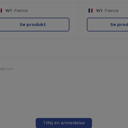
W1
France
W1
France
Se produkt
Se pro
olgte varer
Tilføj en anmeldelse