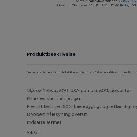
Kontakt
sales@wordans.at
OR
80 70 58
Monday - Thursday : 10h-13h & 14h-17h30 Friday : 10h
Produktbeskrivelse
Bemærk, at farven på produktbilledet på grund af skærmkalibrering muligvis ik
13,3 oz./løbyd., 50% USA bomuld, 50% polyester
Pille-resistent air jet garn
Fremstillet med 50% bæredygtigt og retfærdigt 
Dobbelt nålesyning overalt
Indsatte ærmer
VÆGT