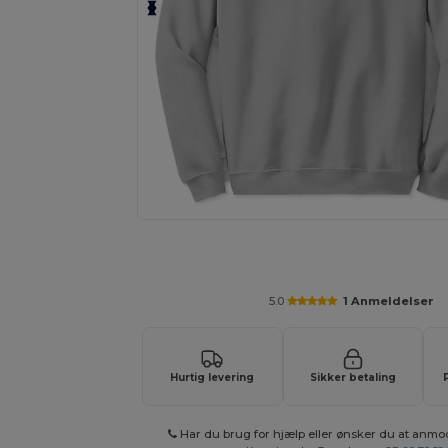
Anmod om et tilpasset tilbud på di
5.0
1 Anmeldelser
Hurtig levering
Sikker betaling
Har du brug for hjælp eller ønsker du at anmo