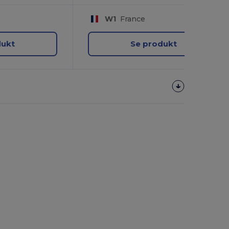
W1
France
dukt
Se produkt