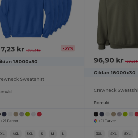
7,23 kr
-37%
139,53 kr
96,90 kr
ildan 18000x50
139,53 
Gildan 18000x30
rewneck Sweatshirt
Crewneck Sweatshi
omuld
Bomuld
+21 Farver
+21 Farver
3XL
4XL
5XL
S
M
L
3XL
4XL
5XL