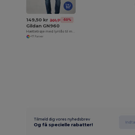
149,50 kr
-50%
301,77 kr
Gildan GN960
Hættetrøje med lynlås til mænd
+17 Farver
Tilmeld dig vores nyhedsbrev
Og få specielle rabatter!