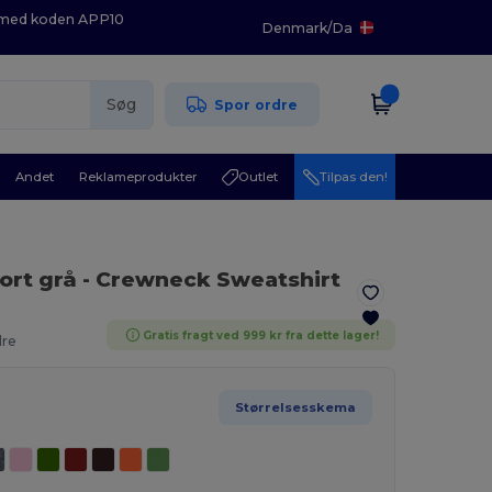
K med koden APP10
Denmark
/
Da
Søg
Spor ordre
Andet
Reklameprodukter
Outlet
Tilpas den!
port grå
- Crewneck Sweatshirt
Gratis fragt ved 999 kr fra dette lager!
dre
Størrelsesskema