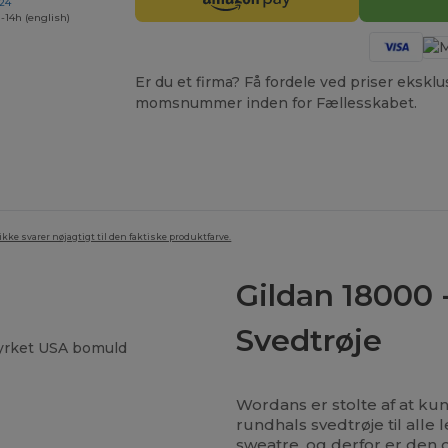
 24
-14h (english)
Er du et firma? Få fordele ved priser ekskl
momsnummer inden for Fællesskabet.
ke svarer nøjagtigt til den faktiske produktfarve.
Gildan 18000
Svedtrøje
dyrket USA bomuld
Wordans er stolte af at ku
rundhals svedtrøje til alle
sweatre, og derfor er den o