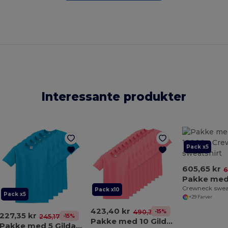
Interessante produkter
Pack x5
605,65 kr
6
Crewneck swea
Pack x10
Pack x5
+29 Farver
423,40 kr
-15%
490,34 kr
227,35 kr
-15%
245,17 kr
Pakke med 10 Gildan 5000
Pakke med 5 Gildan 5000