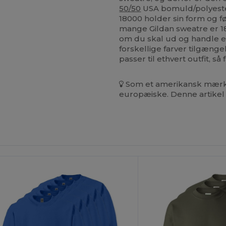
50/50
USA bomuld/polyester
18000 holder sin form og f
mange Gildan sweatre er 180
om du skal ud og handle el
forskellige farver tilgængel
passer til ethvert outfit, så
Som et amerikansk mærke
europæiske. Denne artikel 