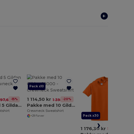
Pack x10
1 114,50 kr
-15%
-20%
97,67 kr
1 395,35 kr
Pakke med 5 Gildan 18000
Pakke med 10 Gildan 18000
tshirt
Crewneck Sweatshirt
Pack x30
+29 Farver
1 176,30 kr
-20%
1 471,01 kr