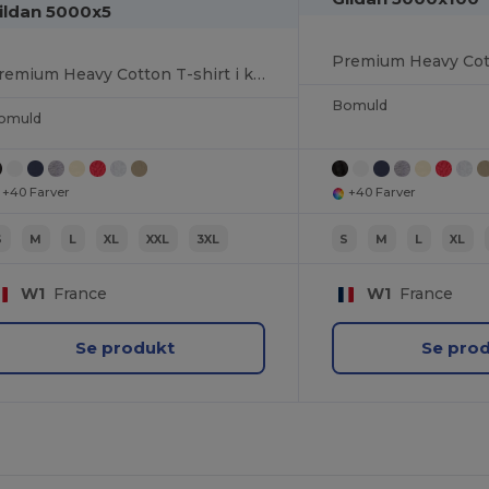
ildan 5000x5
Premium Heavy Cotton T-shirt i klassisk pasform til voksne
Bomuld
omuld
+40 Farver
+40 Farver
S
M
L
XL
XXL
3XL
S
M
L
XL
W1
France
W1
France
Se produkt
Se pro