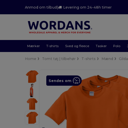
Anmod om tilbud
|
Levering om 24-48h timer
Mærker
T-shirts
Sved og fleece
Tasker
Polo
Home
Tomt tøj | tilbehør
T-shirts
Mænd
Gild
Sendes om