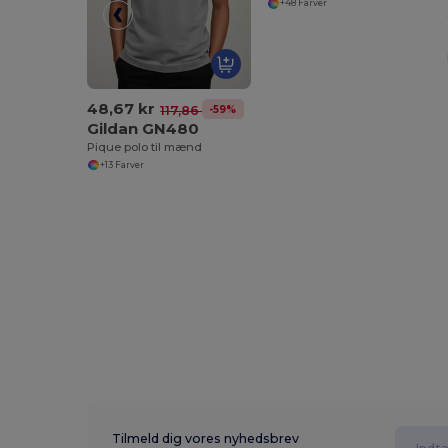
+48 Farver
48,67 kr
-59%
117,86 kr
Gildan GN480
Pique polo til mænd
+13 Farver
Tilmeld dig vores nyhedsbrev