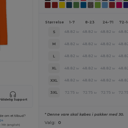
Størrelse
1-7
8-23
24-71
72-
48.82
48.82
48.82
48.8
S
kr
kr
kr
48.82
48.82
48.82
48.8
M
kr
kr
kr
48.82
48.82
48.82
48.8
L
kr
kr
kr
48.82
48.82
48.82
48.8
XL
kr
kr
kr
ne produkter
48.82
48.82
48.82
48.8
XXL
kr
kr
kr
72.75
72.75
72.75
72.7
3XL
kr
kr
kr
Pålidelig Support
* Denne vare skal købes i pakker med 30.
de om et tilbud?
 24
Valg:
0
-14h (english)