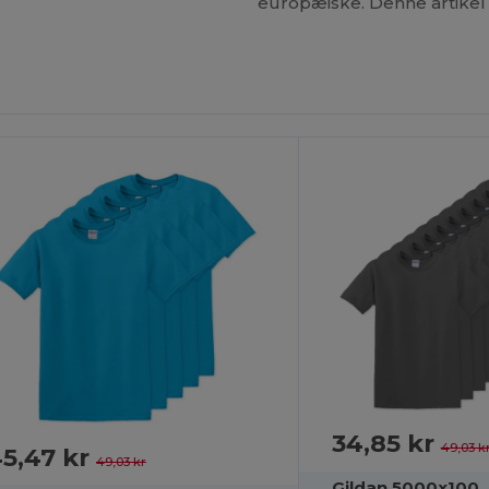
europæiske. Denne artikel 
34,85 kr
49,03 k
5,47 kr
49,03 kr
Gildan 5000x100