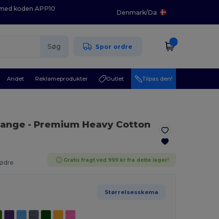
K med koden APP10
Denmark
/
Da
Søg
Spor ordre
Andet
Reklameprodukter
Outlet
Tilpas den!
range
- Premium Heavy Cotton
Gratis fragt ved 999 kr fra dette lager!
Mødre
Størrelsesskema