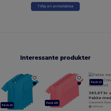
Tilføj en anmeldelse
Interessante produkter
Pack x3
383,67 kr
4
Crewneck Swea
Pack x10
Pack x5
+29 Farver