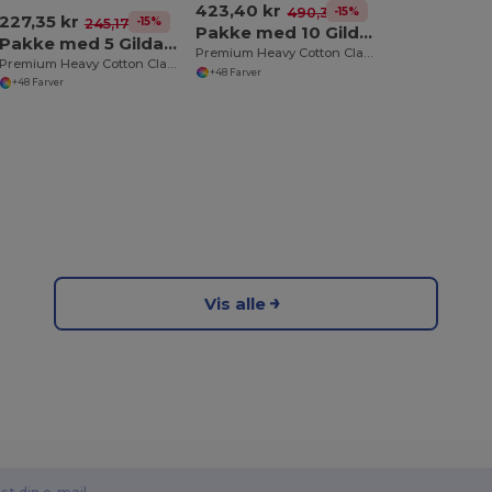
423,40 kr
-15%
490,34 kr
227,35 kr
-15%
245,17 kr
Pakke med 10 Gildan 5000
Pakke med 5 Gildan 5000
Premium Heavy Cotton Classic Fit T-shirt til voksne
Premium Heavy Cotton Classic Fit T-shirt til voksne
+48 Farver
+48 Farver
Vis alle