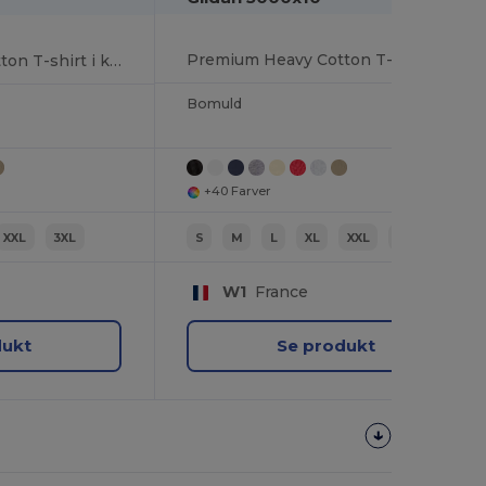
Premium Heavy Cotton T-shirt i klassisk pasform til voksne
Premium Heavy Cotton T-shirt i klassisk pasform til voksne
Bomuld
+40 Farver
XXL
3XL
S
M
L
XL
XXL
3XL
W1
France
dukt
Se produkt