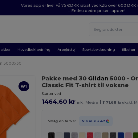
Vores app er live! Få 75 €DKK rabat ved køb over 600 DK
– Endnu bedre priser i appen!
Jakker
Hovedbeklædning
Arbejdstøj
Sportsbeklædning
tilbehør
an 5000x30
Pakke med 30
Gildan
5000
- O
Classic Fit T-shirt til voksne
W1
Starter ved
1464.60 kr
|
inkl. Mødre
1171.68 kr
ekskl. 
Vælg en farve:
Vis alle
+ 47