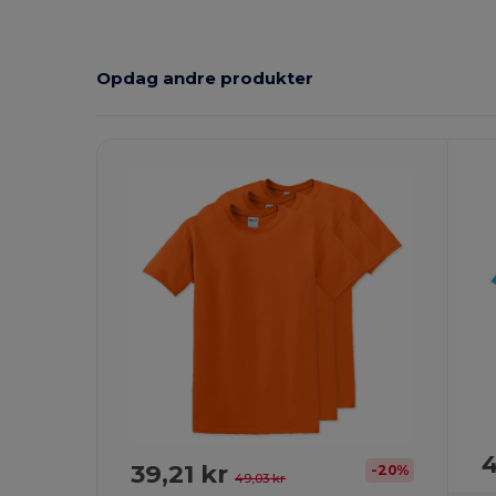
Opdag andre produkter
4
39,21 kr
-20%
49,03 kr