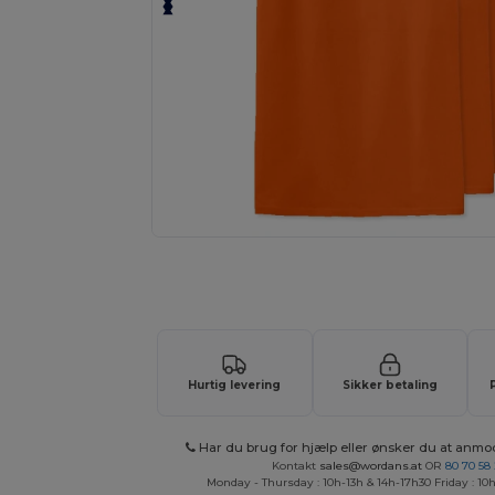
Anmod om et tilpasset tilbud på di
Hurtig levering
Sikker betaling
Har du brug for hjælp eller ønsker du at anmo
Kontakt
sales@wordans.at
OR
80 70 58
Monday - Thursday : 10h-13h & 14h-17h30 Friday : 10h