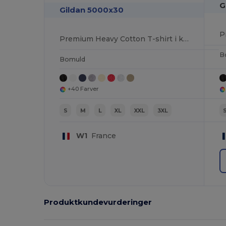
G
Gildan 5000x30
Premium Heavy Cotton T-shirt i klassisk pasform til voksne
B
Bomuld
+40 Farver
S
M
L
XL
XXL
3XL
W1
France
Produktkundevurderinger