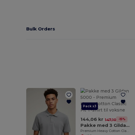
Bulk Orders
Pack x3
144,06 kr
-15%
147,10 kr
Pakke med 3 Gildan 5000
Premium Heavy Cotton Classic Fit T-shirt til voksne