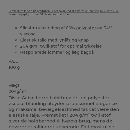
Bemærk, at farven på produktbilledet på grund af skærmkalibrering muligvis ikke
svarer nøjagtigt til den faktiske produktfarve.
Slidstærk blanding af 66%
polyester
og 34%
viscose
Elastisk talje med lynlås og knap
204 g/m² twill-stof for optimal tykkelse
Paspolerede lommer og læg bagpå
VÆGT
100 g.
Høj lagerbeholdning
Vægt
204g/m²
Disse Gabin herre habitbukser i en polyester-
viscose blanding tilbyder professionel elegance
og maksimal bevægelsesfrihed takket være den
elastiske talje. Fremstillet i 204 g/m² twill-stof,
giver de holdbarhed til hyppig brug, mens de
bevarer et raffineret udseende. Det maskuline