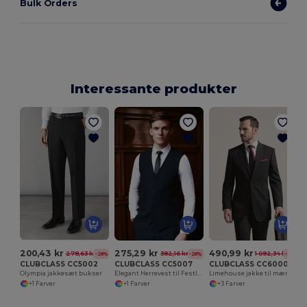
Bulk Orders
Interessante produkter
200,43 kr
275,29 kr
490,99 kr
278,63 kr
382,16 kr
1 092,34 kr
-28%
-28%
-55%
CLUBCLASS CC5002
CLUBCLASS CC5007
CLUBCLASS CC6000
Olympia jakkesæt bukser
Elegant Herrevest til Festlige Anledninger
Limehouse jakke til mænd
+1 Farver
+1 Farver
+3 Farver