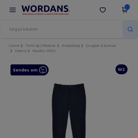
×
Wordans-app
Hent app
Bedre priser i appen!
Home
Tomt tøj | tilbehør
Arbejdstøj
Dragter & bukser
Mænd
Neoblu 03162
W2
Sendes om