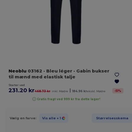
Neoblu
03162
- Bleu léger
- Gabin bukser
til mænd med elastisk talje
Starter ved
231.20 kr
|
-
51
%
468.73 kr
inkl. Mødre
184.96 kr
ekskl. Mødre
Gratis fragt ved 999 kr fra dette lager!
Vælg en farve:
Vis alle
+ 1
Størrelsesskema