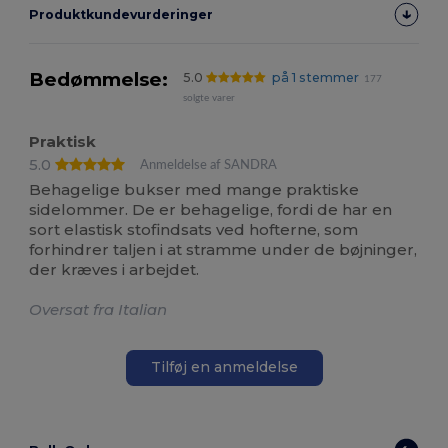
Produktkundevurderinger
Bedømmelse:
5.0
på 1 stemmer
177
solgte varer
Praktisk
5.0
Anmeldelse af SANDRA
Behagelige bukser med mange praktiske
sidelommer. De er behagelige, fordi de har en
sort elastisk stofindsats ved hofterne, som
forhindrer taljen i at stramme under de bøjninger,
der kræves i arbejdet.
Oversat fra Italian
Tilføj en anmeldelse