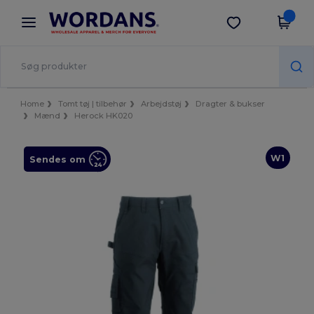
×
Wordans-app
Hent app
Bedre priser i appen!
Home
Tomt tøj | tilbehør
Arbejdstøj
Dragter & bukser
Mænd
Herock HK020
W1
Sendes om