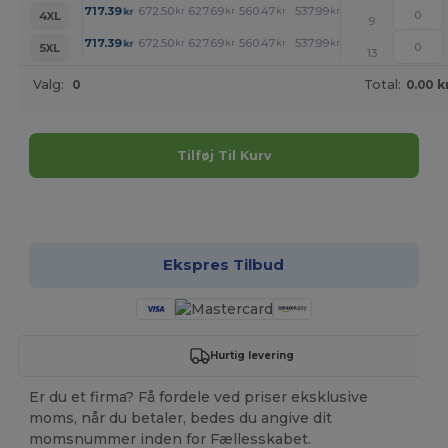
+
717.39
672.50
627.69
560.47
537.99
515.58
kr
kr
kr
kr
kr
kr
4XL
9
+
717.39
672.50
627.69
560.47
537.99
515.58
kr
kr
kr
kr
kr
kr
5XL
13
Valg:
0
Total:
0.00 k
Tilføj Til Kurv
Tilpas det!
Ekspres Tilbud
Hurtig levering
Er du et firma? Få fordele ved priser eksklusive
moms, når du betaler, bedes du angive dit
momsnummer inden for Fællesskabet.