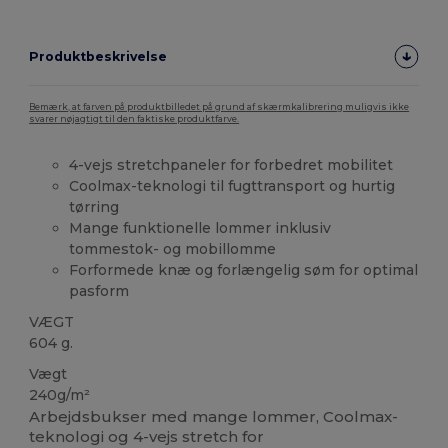
Produktbeskrivelse
Bemærk, at farven på produktbilledet på grund af skærmkalibrering muligvis ikke
svarer nøjagtigt til den faktiske produktfarve.
4-vejs stretchpaneler for forbedret mobilitet
Coolmax-teknologi til fugttransport og hurtig
tørring
Mange funktionelle lommer inklusiv
tommestok- og mobillomme
Forformede knæ og forlængelig søm for optimal
pasform
VÆGT
604 g.
Vægt
240g/m²
Arbejdsbukser med mange lommer, Coolmax-
teknologi og 4-vejs stretch for