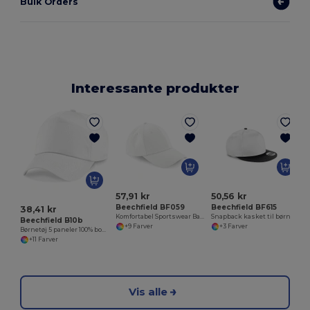
Bulk Orders
Interessante produkter
57,91 kr
50,56 kr
Beechfield BF059
Beechfield BF615
38,41 kr
Komfortabel Sportswear Baseballkasket
Snapback kasket til børn
Beechfield B10b
+9 Farver
+3 Farver
Børnetøj 5 paneler 100% bomuld
+11 Farver
Vis alle