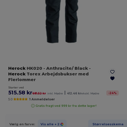
Herock
HK020
- Anthracite/ Black
-
Herock
Torex Arbejdsbukser med
Flerlommer
Starter ved
515.58 kr
|
-
24
%
681.52 kr
inkl. Mødre
412.46 kr
ekskl. Mødre
5.0
1 Anmeldelser
Gratis fragt ved 999 kr fra dette lager!
Vælg en farve:
Vis alle
+ 2
Størrelsesskema