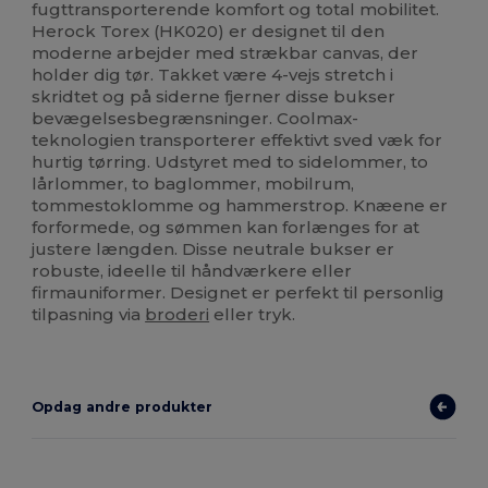
fugttransporterende komfort og total mobilitet.
Herock Torex (HK020) er designet til den
moderne arbejder med strækbar canvas, der
holder dig tør. Takket være 4-vejs stretch i
skridtet og på siderne fjerner disse bukser
bevægelsesbegrænsninger. Coolmax-
teknologien transporterer effektivt sved væk for
hurtig tørring. Udstyret med to sidelommer, to
lårlommer, to baglommer, mobilrum,
tommestoklomme og hammerstrop. Knæene er
forformede, og sømmen kan forlænges for at
justere længden. Disse neutrale bukser er
robuste, ideelle til håndværkere eller
firmauniformer. Designet er perfekt til personlig
tilpasning via
broderi
eller tryk.
Opdag andre produkter