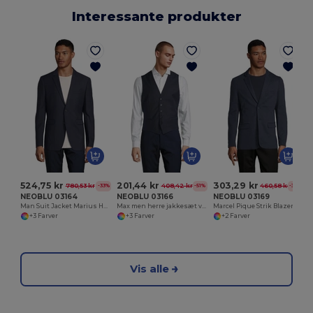
Interessante produkter
524,75 kr
201,44 kr
303,29 kr
780,53 kr
408,42 kr
460,58 kr
-33%
-51%
-34%
NEOBLU 03164
NEOBLU 03166
NEOBLU 03169
Man Suit Jacket Marius Herrer
Max men herre jakkesæt vest
Marcel Pique Strik Blazer til mænd
+3 Farver
+3 Farver
+2 Farver
Vis alle