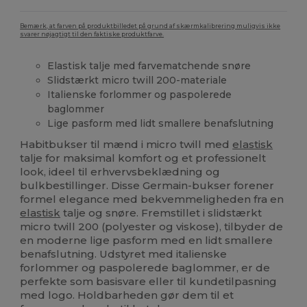
Bemærk, at farven på produktbilledet på grund af skærmkalibrering muligvis ikke
svarer nøjagtigt til den faktiske produktfarve.
Elastisk talje med farvematchende snøre
Slidstærkt micro twill 200-materiale
Italienske forlommer og paspolerede
baglommer
Lige pasform med lidt smallere benafslutning
Habitbukser til mænd i micro twill med
elastisk
talje for maksimal komfort og et professionelt
look, ideel til erhvervsbeklædning og
bulkbestillinger. Disse Germain-bukser forener
formel elegance med bekvemmeligheden fra en
elastisk
talje og snøre. Fremstillet i slidstærkt
micro twill 200 (polyester og viskose), tilbyder de
en moderne lige pasform med en lidt smallere
benafslutning. Udstyret med italienske
forlommer og paspolerede baglommer, er de
perfekte som basisvare eller til kundetilpasning
med logo. Holdbarheden gør dem til et