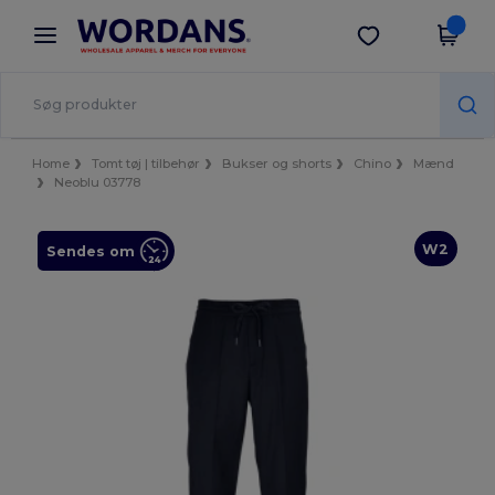
×
Wordans-app
Hent app
Bedre priser i appen!
Home
Tomt tøj | tilbehør
Bukser og shorts
Chino
Mænd
Neoblu 03778
W2
Sendes om