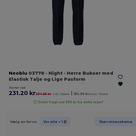
Neoblu
03778
- Night
- Herre Bukser med
Elastisk Talje og Lige Pasform
Starter ved
231.20 kr
|
234.55 kr
inkl. Mødre
184.96 kr
ekskl. Mødre
Gratis fragt ved 999 kr fra dette lager!
Vælg en farve:
Vis alle
+ 1
Størrelsesskema