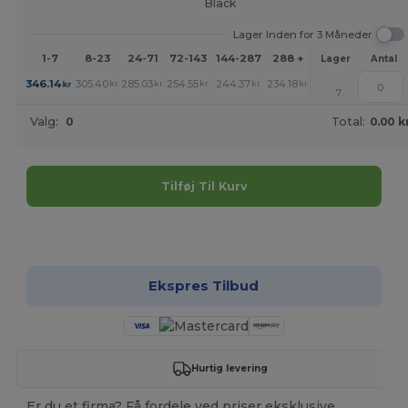
Black
Lager Inden for 3 Måneder
1-7
8-23
24-71
72-143
144-287
288 +
Mere
Lager
Antal
+
346.14
305.40
285.03
254.55
244.37
234.18
kr
kr
kr
kr
kr
kr
7
Valg:
0
Total:
0.00 k
Tilføj Til Kurv
Tilpas det!
Ekspres Tilbud
Hurtig levering
Er du et firma? Få fordele ved priser eksklusive