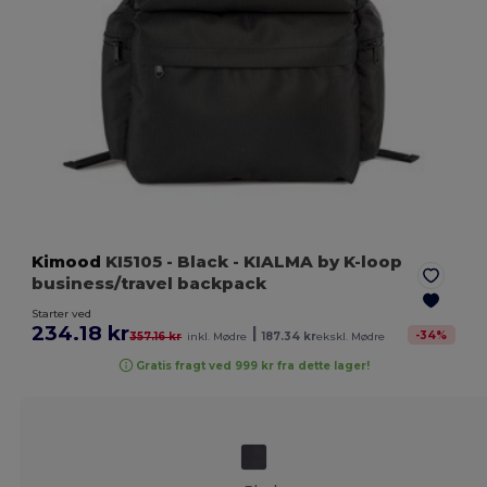
Kimood
KI5105
- Black
- KIALMA by K-loop
business/travel backpack
Starter ved
234.18 kr
|
-
34
%
357.16 kr
inkl. Mødre
187.34 kr
ekskl. Mødre
Gratis fragt ved 999 kr fra dette lager!