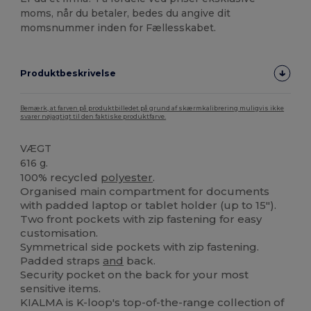
moms, når du betaler, bedes du angive dit
momsnummer inden for Fællesskabet.
Produktbeskrivelse
Bemærk, at farven på produktbilledet på grund af skærmkalibrering muligvis ikke
svarer nøjagtigt til den faktiske produktfarve.
VÆGT
616 g.
100% recycled
polyester
.
Organised main compartment for documents
with padded laptop or tablet holder (up to 15").
Two front pockets with zip fastening for easy
customisation.
Symmetrical side pockets with zip fastening.
Padded straps
and
back.
Security pocket on the back for your most
sensitive items.
KIALMA is K-loop's top-of-the-range collection of