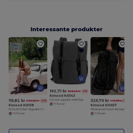
Interessante produkter
W
192,71 kr
328,25 kr
-41%
Kimood KI0143
115,82 kr
325,70 kr
Canvas rygsæk med flap
200,06 kr
445,38 kr
-42%
-27%
+1 Farver
Kimood KI0138
Kimood KI0657
Stilfuld Urban Rygsæk til Hverdagsbrug
Waterproof travel backpack
+4 Farver
+1 Farver