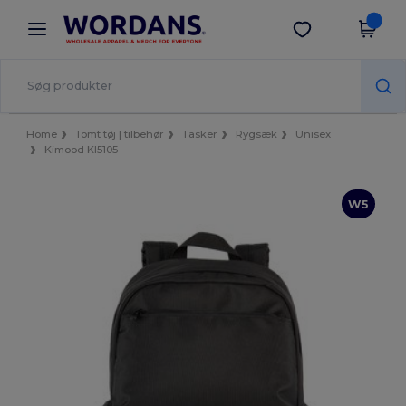
×
Wordans-app
Hent app
Bedre priser i appen!
Home
Tomt tøj | tilbehør
Tasker
Rygsæk
Unisex
Kimood KI5105
W5