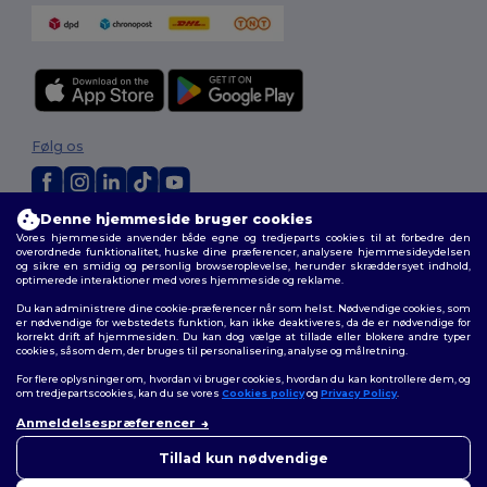
Følg os
Denne hjemmeside bruger cookies
2026. Alle rettigheder forbeholdes
Vores hjemmeside anvender både egne og tredjeparts cookies til at forbedre den
Vilkår og Betingelser
|
Tilpasset politik
|
Fortrolighedspolitik
|
Politik for
overordnede funktionalitet, huske dine præferencer, analysere hjemmesideydelsen
og sikre en smidig og personlig browseroplevelse, herunder skræddersyet indhold,
cookies
|
Sitemap
optimerede interaktioner med vores hjemmeside og reklame.
Du kan administrere dine cookie-præferencer når som helst. Nødvendige cookies, som
er nødvendige for webstedets funktion, kan ikke deaktiveres, da de er nødvendige for
korrekt drift af hjemmesiden. Du kan dog vælge at tillade eller blokere andre typer
cookies, såsom dem, der bruges til personalisering, analyse og målretning.
For flere oplysninger om, hvordan vi bruger cookies, hvordan du kan kontrollere dem, og
om tredjepartscookies, kan du se vores
Cookies policy
og
Privacy Policy
.
Anmeldelsespræferencer
👋
Hej
Hvis du har spørgsmål eller
Tillad kun nødvendige
bekymringer, kan du kontakte
os når som helst. Vores chatbot