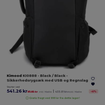
Kimood
KI0888
- Black / Black
-
Sikkerhedsrygsæk med USB og Regnslag
Starter ved
541.26 kr
|
-
41
%
911.85 kr
inkl. Mødre
433.01 kr
ekskl. Mødre
Gratis fragt ved 999 kr fra dette lager!