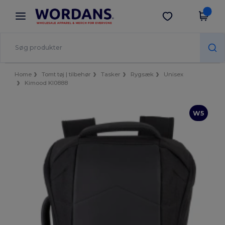
×
Wordans-app
Hent app
Bedre priser i appen!
Home
Tomt tøj | tilbehør
Tasker
Rygsæk
Unisex
Kimood KI0888
W5