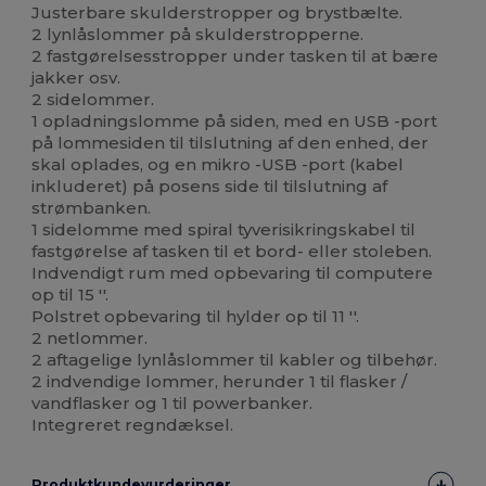
Justerbare skulderstropper og brystbælte.
2 lynlåslommer på skulderstropperne.
2 fastgørelsesstropper under tasken til at bære
jakker osv.
2 sidelommer.
1 opladningslomme på siden, med en USB -port
på lommesiden til tilslutning af den enhed, der
skal oplades, og en mikro -USB -port (kabel
inkluderet) på posens side til tilslutning af
strømbanken.
1 sidelomme med spiral tyverisikringskabel til
fastgørelse af tasken til et bord- eller stoleben.
Indvendigt rum med opbevaring til computere
op til 15 ''.
Polstret opbevaring til hylder op til 11 ''.
2 netlommer.
2 aftagelige lynlåslommer til kabler og tilbehør.
2 indvendige lommer, herunder 1 til flasker /
vandflasker og 1 til powerbanker.
Integreret regndæksel.
Produktkundevurderinger