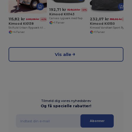
192,71 kr
328,25 kr
-41%
Kimood KI0143
115,82 kr
232,07 kr
Canvas rygsæk med flap
200,06 kr
355,02 kr
-42%
-35%
+1 Farver
Kimood KI0138
Kimood KI0150
Stilfuld Urban Rygsæk til Hverdagsbrug
Kimood Vandtæt Sport Rygsæk til Udendørs Eventyr
+4 Farver
+1 Farver
Vis alle
Tilmeld dig vores nyhedsbrev
Og få specielle rabatter!
Abonner