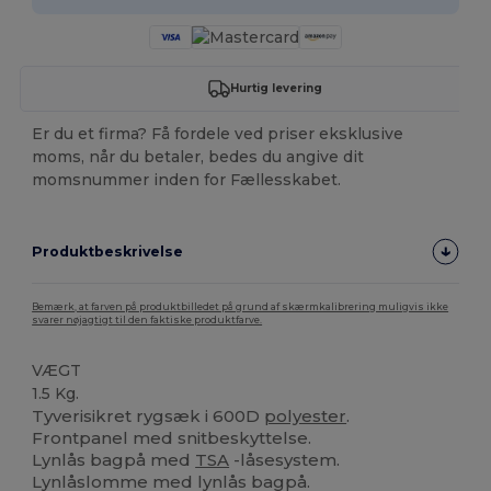
Hurtig levering
Er du et firma? Få fordele ved priser eksklusive
moms, når du betaler, bedes du angive dit
momsnummer inden for Fællesskabet.
Produktbeskrivelse
Bemærk, at farven på produktbilledet på grund af skærmkalibrering muligvis ikke
svarer nøjagtigt til den faktiske produktfarve.
VÆGT
1.5 Kg.
Tyverisikret rygsæk i 600D
polyester
.
Frontpanel med snitbeskyttelse.
Lynlås bagpå med
TSA
-låsesystem.
Lynlåslomme med lynlås bagpå.