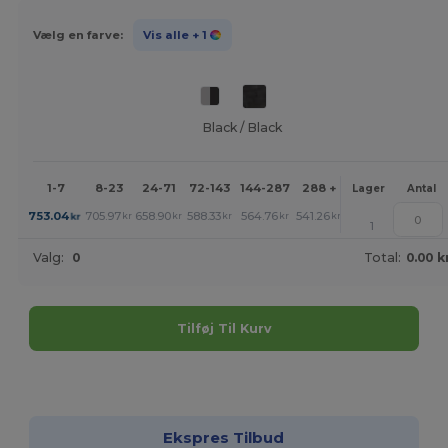
Vælg en farve:
Vis alle
+ 1
Black / Black
1-7
8-23
24-71
72-143
144-287
288 +
Mere
Lager
Antal
+
753.04
705.97
658.90
588.33
564.76
541.26
kr
kr
kr
kr
kr
kr
1
Valg:
0
Total:
0.00 k
Tilføj Til Kurv
Tilpas det!
Ekspres Tilbud