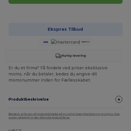
Tilpas det!
Ekspres Tilbud
Hurtig levering
Er du et firma? Få fordele ved priser eksklusive
moms, når du betaler, bedes du angive dit
momsnummer inden for Fællesskabet.
Produktbeskrivelse
Bemærk, at farven på produktbilledet på grund af skærmkalibrering muligvis ikke
svarer nøjagtigt til den faktiske produktfarve.
VÆGT