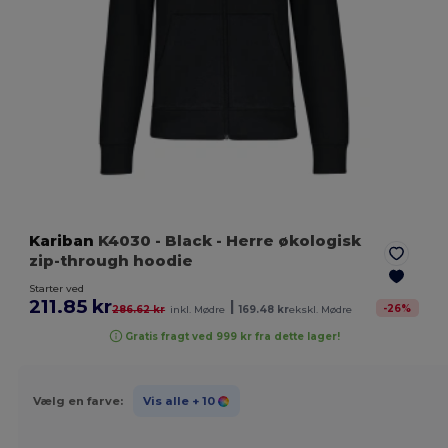
Kariban
K4030
- Black
- Herre økologisk
zip-through hoodie
Starter ved
211.85 kr
|
-
26
%
286.62 kr
inkl. Mødre
169.48 kr
ekskl. Mødre
Gratis fragt ved 999 kr fra dette lager!
Vælg en farve:
Vis alle
+ 10