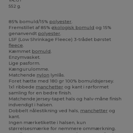
552 g.
Økologisk
Høj lagerbeholdning
85% bomuld/15%
polyester
.
Fremstillet af 85%
økologisk bomuld
og 15%
genanvendt
polyester
.
LSF (Low Shrinkage Fleece) 3-trådet børstet
fleece
.
Kæmmet
bomuld
.
Enzymvasket.
Lige pasform.
Kængurulomme.
Matchende
nylon
lynlås.
Foret hætte med 180 gr 100% bomuldsjersey.
1x1 ribbede
manchetter
og kant i rørformet
samling for en bedre finish.
Matchende jersey-tapet hals og halv-måne finish
indvendigt i halsen.
Dobbelt nålestikning ved hals,
manchetter
og
kant.
Ingen mærketikette i halsen, kun
størrelsesmærke for nemmere ommærkning.