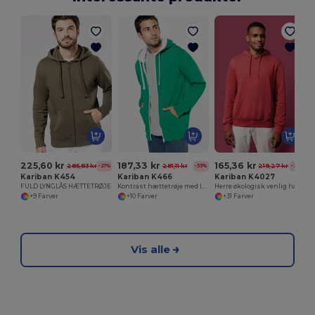
225,60 kr
187,33 kr
165,36 kr
285,83 kr
281,11 kr
219,27 kr
-21%
-33%
-25%
Kariban K454
Kariban K466
Kariban K4027
FULD LYNGLÅS HÆTTETRØJE
Kontrast hættetrøje med lynlås
Herre økologisk venlig hættetrøje
+9 Farver
+10 Farver
+31 Farver
Vis alle