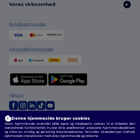
Vores virksomhed
Betalingsmetoder
Forsendelsesmetoder
Følg os
Denne hjemmeside bruger cookies
2026. Alle rettigheder forbeholdes
Vores hjemmeside anvender både egne og tredjeparts cookies til at forbedre den
Vilkår og Betingelser
|
Tilpasset politik
|
Fortrolighedspolitik
|
Politik for
overordnede funktionalitet, huske dine præferencer, analysere hjemmesideydelsen
cookies
|
Sitemap
og sikre en smidig og personlig browseroplevelse, herunder skræddersyet indhold,
optimerede interaktioner med vores hjemmeside og reklame.