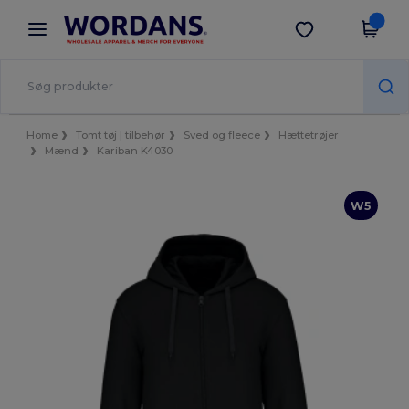
×
Wordans-app
Hent app
Bedre priser i appen!
Home
Tomt tøj | tilbehør
Sved og fleece
Hættetrøjer
Mænd
Kariban K4030
W5