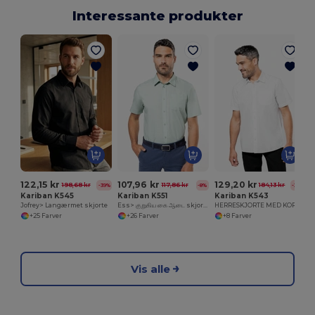
Interessante produkter
122,15 kr
107,96 kr
129,20 kr
198,68 kr
117,86 kr
184,13 kr
-39%
-8%
-30%
Kariban K545
Kariban K551
Kariban K543
Jofrey> Langærmet skjorte
Ess> குறுகிய கை ஆடை skjorte
HERRESKJORTE MED KORTE ÆRMER I EASY CARE BOMULDSPOPLIN
+25 Farver
+26 Farver
+8 Farver
Vis alle