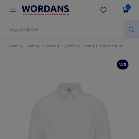
×
Wordans-app
Hent app
Bedre priser i appen!
Home
Tomt tøj | tilbehør
Skjorter
Mænd
Kariban K541
W5