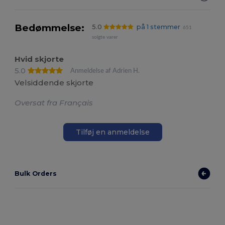
Bedømmelse:
5.0
på 1 stemmer
651
solgte varer
Hvid skjorte
5.0
Anmeldelse af Adrien H.
Velsiddende skjorte
Oversat fra Français
Tilføj en anmeldelse
Bulk Orders