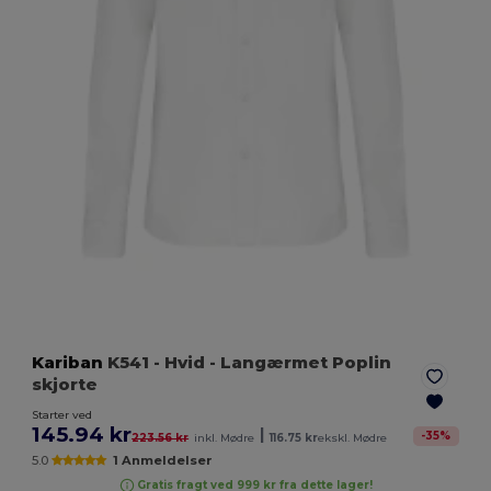
Kariban
K541
- Hvid
- Langærmet Poplin
skjorte
Starter ved
145.94 kr
|
-
35
%
223.56 kr
inkl. Mødre
116.75 kr
ekskl. Mødre
5.0
1 Anmeldelser
Gratis fragt ved 999 kr fra dette lager!