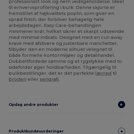
professionelt look og nem vedligeholdelse. Ideel
til erhvervsprofilering i bulk. Denne skjorte er
fremstillet af højkvalitets poplin, som giver en
sprød finish, der forbliver behagelig hele
arbejdsdagen. Easy Care-behandlingen
minimerer krøl, hvilket sikrer et skarpt udseende
med minimal indsats. Designet med en cut-away
krave med afstivere og justerbare manchetter,
tilbyder den en moderne silhuet velegnet til
både formelle kontormiljøer og detailhandel.
Dobbeltfoldede sømme og et rygstykke med to
sidefolder øger holdbarheden. Tilgængelig til
bulkbestillinger, det er det perfekte
lærred
til
broderi
eller
serigrafi
.
Opdag andre produkter
Produktkundevurderinger