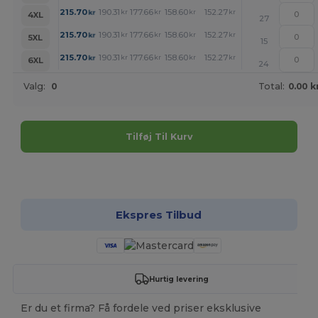
+
215.70
190.31
177.66
158.60
152.27
145.94
kr
kr
kr
kr
kr
kr
4XL
27
+
215.70
190.31
177.66
158.60
152.27
145.94
kr
kr
kr
kr
kr
kr
5XL
15
+
215.70
190.31
177.66
158.60
152.27
145.94
kr
kr
kr
kr
kr
kr
6XL
24
Valg:
0
Total:
0.00 k
Tilføj Til Kurv
Tilpas det!
Ekspres Tilbud
Hurtig levering
Er du et firma? Få fordele ved priser eksklusive