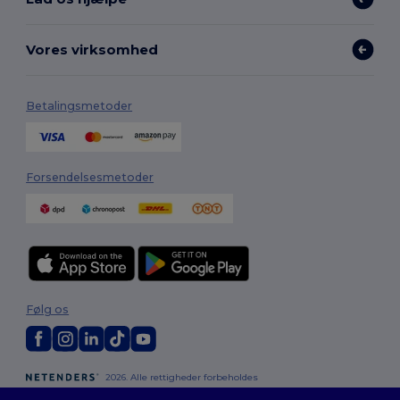
Vores virksomhed
Betalingsmetoder
Forsendelsesmetoder
Følg os
2026. Alle rettigheder forbeholdes
Vilkår og Betingelser
|
Tilpasset politik
|
Fortrolighedspolitik
|
Politik for