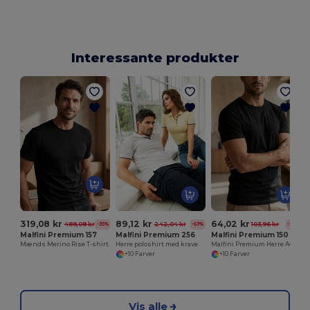
Interessante produkter
E
319,08 kr
89,12 kr
64,02 kr
488,08 kr
242,04 kr
103,96 kr
-35%
-63%
-38%
Malfini Premium 157
Malfini Premium 256
Malfini Premium 150
Mænds Merino Rise T-shirt
Herre poloshirt med krave
Malfini Premium Herre Action T-Shirt med Stil
+10 Farver
+10 Farver
Vis alle