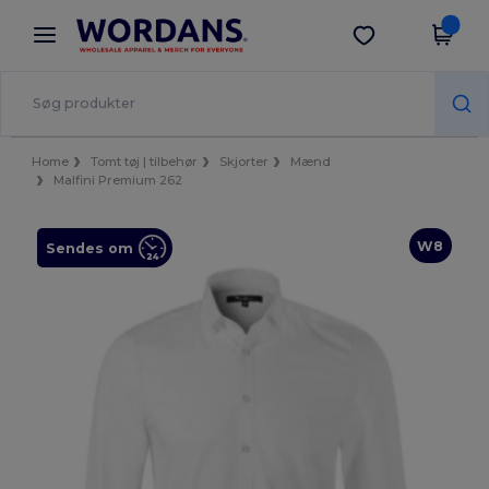
×
Wordans-app
Hent app
Bedre priser i appen!
Home
Tomt tøj | tilbehør
Skjorter
Mænd
Malfini Premium 262
W8
Sendes om