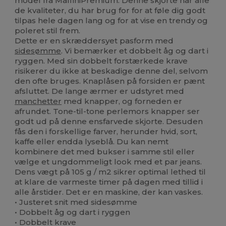
model fra MalfiniPremium. Denne skjorte har alle
de kvaliteter, du har brug for for at føle dig godt
tilpas hele dagen lang og for at vise en trendy og
poleret stil frem.
Dette er en skræddersyet pasform med
sidesømme
. Vi bemærker et dobbelt åg og dart i
ryggen. Med sin dobbelt forstærkede krave
risikerer du ikke at beskadige denne del, selvom
den ofte bruges. Knaplåsen på forsiden er pænt
afsluttet. De lange ærmer er udstyret med
manchetter
med knapper, og forneden er
afrundet. Tone-til-tone perlemors knapper ser
godt ud på denne ensfarvede skjorte. Desuden
fås den i forskellige farver, herunder hvid, sort,
kaffe eller endda lyseblå. Du kan nemt
kombinere det med bukser i samme stil eller
vælge et ungdommeligt look med et par jeans.
Dens vægt på 105 g / m2 sikrer optimal lethed til
at klare de varmeste timer på dagen med tillid i
alle årstider. Det er en maskine, der kan vaskes.
• Justeret snit med sidesømme
• Dobbelt åg og dart i ryggen
• Dobbelt krave