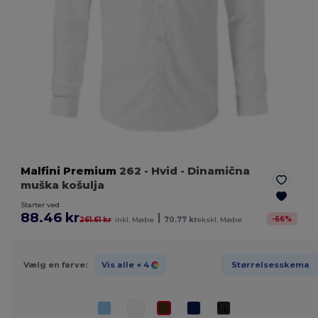
Malfini Premium
262
- Hvid
- Dinamična
muška košulja
Starter ved
88.46 kr
|
-
66
%
261.61 kr
inkl. Mødre
70.77 kr
ekskl. Mødre
Vælg en farve:
Vis alle
+ 4
Størrelsesskema