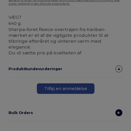
Bemærk, at farven på produktbilledet på grund af skærmkalibrering muligvis ikke
svarer nøjagtigt til den faktiske produktfarve.
VÆGT
640 g.
Sherpa-foret fleece-overtrøjen fra Kariban-
mærket er et af de vigtigste produkter til at
tilbringe efteråret og vinteren varm med
elegance.
Du vil sætte pris på kvaliteten af
Produktkundevurderinger
Tilføj en anmeldelse
Bulk Orders