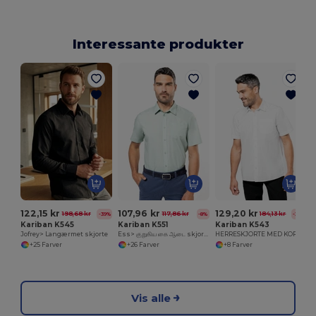
Interessante produkter
L
122,15 kr
107,96 kr
129,20 kr
198,68 kr
117,86 kr
184,13 kr
-39%
-8%
-30%
Kariban K545
Kariban K551
Kariban K543
Jofrey> Langærmet skjorte
Ess> குறுகிய கை ஆடை skjorte
HERRESKJORTE MED KORTE ÆRMER I EASY CARE BOMULDSPOPLIN
+25 Farver
+26 Farver
+8 Farver
Vis alle