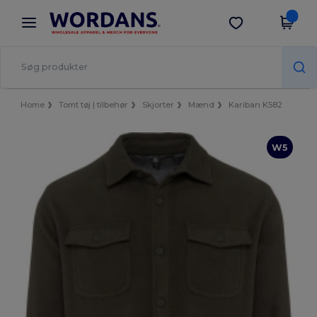
×
Wordans-app
Hent app
Bedre priser i appen!
Home
Tomt tøj | tilbehør
Skjorter
Mænd
Kariban K582
W5