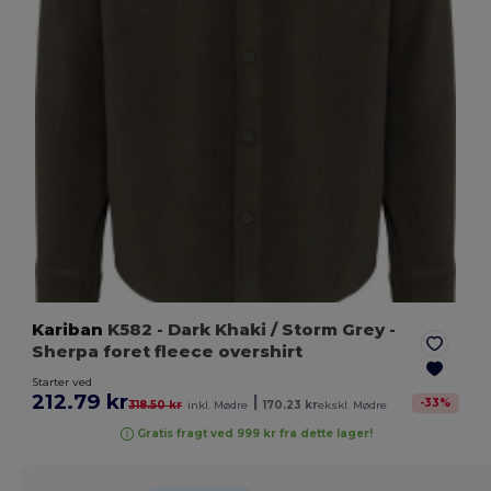
Kariban
K582
- Dark Khaki / Storm Grey
-
Sherpa foret fleece overshirt
Starter ved
212.79 kr
|
-
33
%
318.50 kr
inkl. Mødre
170.23 kr
ekskl. Mødre
Gratis fragt ved 999 kr fra dette lager!