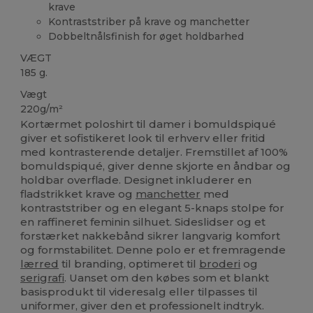
krave
Kontraststriber på krave og manchetter
Dobbeltnålsfinish for øget holdbarhed
VÆGT
185 g.
Vægt
220g/m²
Kortærmet poloshirt til damer i bomuldspiqué
giver et sofistikeret look til erhverv eller fritid
med kontrasterende detaljer. Fremstillet af 100%
bomuldspiqué, giver denne skjorte en åndbar og
holdbar overflade. Designet inkluderer en
fladstrikket krave og
manchetter
med
kontraststriber og en elegant 5-knaps stolpe for
en raffineret feminin silhuet. Sideslidser og et
forstærket nakkebånd sikrer langvarig komfort
og formstabilitet. Denne polo er et fremragende
lærred
til branding, optimeret til
broderi
og
serigrafi
. Uanset om den købes som et blankt
basisprodukt til videresalg eller tilpasses til
uniformer, giver den et professionelt indtryk.