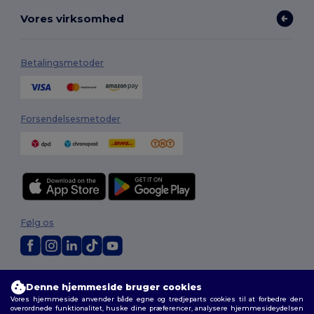
Vores virksomhed
Betalingsmetoder
Forsendelsesmetoder
Følg os
2026. Alle rettigheder forbeholdes
Denne hjemmeside bruger cookies
Vilkår og Betingelser
|
Tilpasset politik
|
Fortrolighedspolitik
|
Politik for
Vores hjemmeside anvender både egne og tredjeparts cookies til at forbedre den
cookies
|
Sitemap
overordnede funktionalitet, huske dine præferencer, analysere hjemmesideydelsen