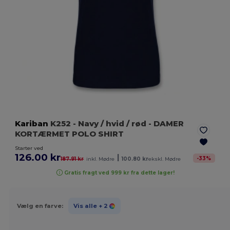
Kariban
K252
- Navy / hvid / rød
- DAMER
KORTÆRMET POLO SHIRT
Starter ved
126.00 kr
|
-
33
%
187.91 kr
inkl. Mødre
100.80 kr
ekskl. Mødre
Gratis fragt ved 999 kr fra dette lager!
Vælg en farve:
Vis alle
+ 2