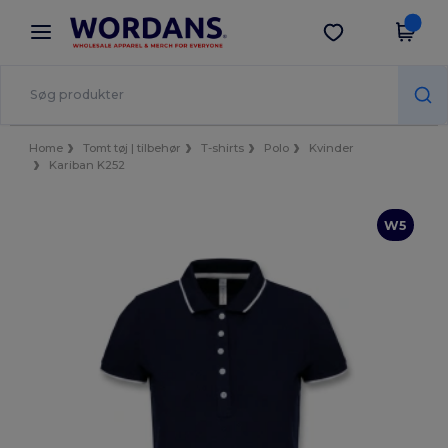
×
Wordans-app
Hent app
Bedre priser i appen!
Home
Tomt tøj | tilbehør
T-shirts
Polo
Kvinder
Kariban K252
W5