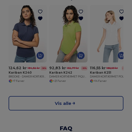
124,62 kr
92,83 kr
116,55 kr
194,32 kr
132,77 kr
186,53 kr
-36%
-30%
-38%
Kariban K240
Kariban K242
Kariban K251
BROOKE - DAMER KORTÆRMET POLO SHIRT
DAMER KORTÆRMET PIQUE POLO SHIRT
DAMER KORTÆRMET POLO SHIRT
+7 Farver
+21 Farver
+14 Farver
Vis alle
FAQ