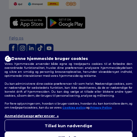
Følg os
Denne hjemmeside bruger cookies
2026. Alle rettigheder forbeholdes
Vores hjemmeside anvender både egne og tredjeparts cookies til at forbedre den
Vilkår og Betingelser
|
Tilpasset politik
|
Fortrolighedspolitik
|
Politik for
overordnede funktionalitet, huske dine præferencer, analysere hjemmesideydelsen
og sikre en smidig og personlig browseroplevelse, herunder skræddersyet indhold,
cookies
|
Sitemap
optimerede interaktioner med vores hjemmeside og reklame.
Du kan administrere dine cookie-præferencer når som helst. Nødvendige cookies, som
er nødvendige for webstedets funktion, kan ikke deaktiveres, da de er nødvendige for
korrekt drift af hjemmesiden. Du kan dog vælge at tillade eller blokere andre typer
cookies, såsom dem, der bruges til personalisering, analyse og målretning.
For flere oplysninger om, hvordan vi bruger cookies, hvordan du kan kontrollere dem, og
om tredjepartscookies, kan du se vores
Cookies policy
og
Privacy Policy
.
Anmeldelsespræferencer
👋
Hej
Hvis du har spørgsmål eller
Tillad kun nødvendige
bekymringer, kan du kontakte
os når som helst. Vores chatbot