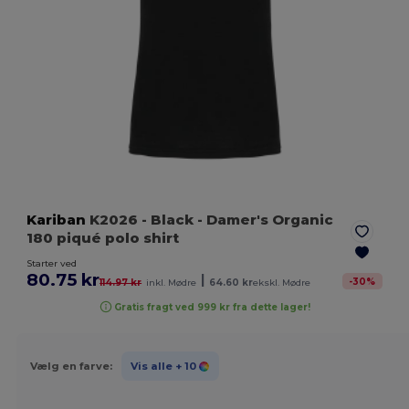
Kariban
K2026
- Black
- Damer's Organic
180 piqué polo shirt
Starter ved
80.75 kr
|
-
30
%
114.97 kr
inkl. Mødre
64.60 kr
ekskl. Mødre
Gratis fragt ved 999 kr fra dette lager!
Vælg en farve:
Vis alle
+ 10