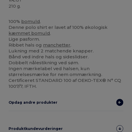
210 g.
Økologisk
Høj lagerbeholdning
100%
bomuld
.
Denne polo shirt er lavet af 100% økologisk
kæmmet bomuld
.
Lige pasform.
Ribbet hals og
manchetter
.
Lukning med 2 matchende knapper.
Bånd ved indre hals og sideslidser.
Dobbelt nålestikning ved søm.
Ingen mærkelabel ved halsen, kun
størrelsesmærke for nem ommærkning.
Certificeret STANDARD 100 af OEKO-TEX® N° CQ
1007/7, IFTH.
Opdag andre produkter
Produktkundevurderinger