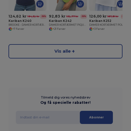
124,62 kr
92,83 kr
126,00 kr
194,32 kr
132,77 kr
187,91 kr
-36%
-30%
-33%
Kariban K240
Kariban K242
Kariban K252
BROOKE - DAMER KORTÆRMET POLO SHIRT
DAMER KORTÆRMET PIQUE POLO SHIRT
DAMER KORTÆRMET POLO SHIRT
+7 Farver
+21 Farver
+3 Farver
Vis alle
Tilmeld dig vores nyhedsbrev
Og få specielle rabatter!
Abonner