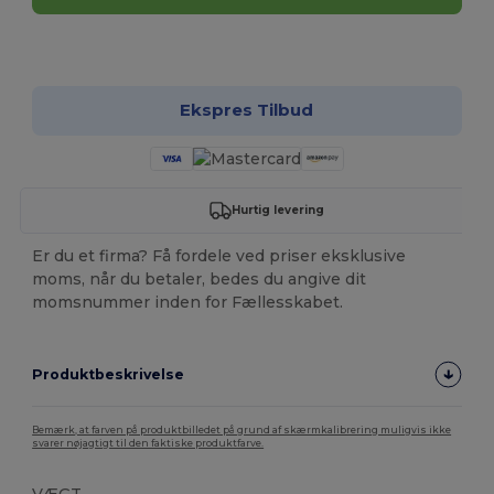
Tilpas det!
Ekspres Tilbud
Hurtig levering
Er du et firma? Få fordele ved priser eksklusive
moms, når du betaler, bedes du angive dit
momsnummer inden for Fællesskabet.
Produktbeskrivelse
Bemærk, at farven på produktbilledet på grund af skærmkalibrering muligvis ikke
svarer nøjagtigt til den faktiske produktfarve.
VÆGT