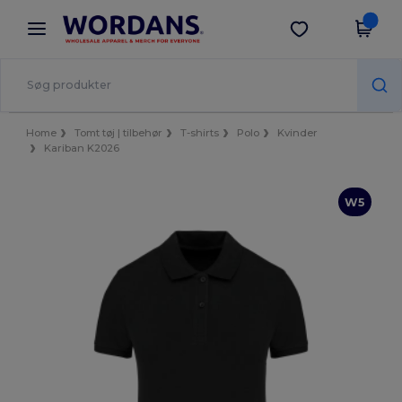
×
Wordans-app
Hent app
Bedre priser i appen!
Home
Tomt tøj | tilbehør
T-shirts
Polo
Kvinder
Kariban K2026
W5