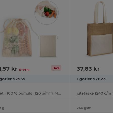
1,57 kr
37,83 kr
-14%
13,46 kr
gotier 92935
Egotier 92823
Net i 100 % bomuld (120 g/m²²), Mesh på fronten
8 g
240 gsm