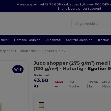
Vores app er live! Få 75 €DKK rabat ved køb over 600 DK
– Endnu bedre priser i appen!
Jakker
Hovedbeklædning
Arbejdstøj
Sportsbeklædning
tilbehør
øbsposer
Håndtasker
Egotier 92937
Juco shopper (275 g/m²) med
(120 g/m²)
- Naturlig
-
Egotier
9
W45
Starter ved
43.80
61.33
inkl.
35.04
ekskl.
kr
|
kr
Mødre
kr
Mødr