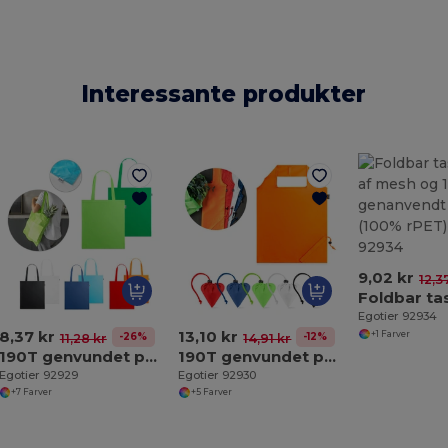
Interessante produkter
9,02 kr
12,3
Egotier 92934
8,37 kr
13,10 kr
+1 Farver
-26%
-12%
11,28 kr
14,91 kr
190T genvundet polyester (100% rPET) taske
190T genvundet polyester (100% rPET) foldbar taske
Egotier 92929
Egotier 92930
+7 Farver
+5 Farver