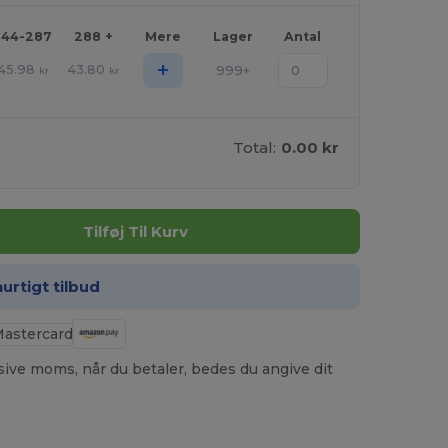
144-287
288 +
Mere
Lager
Antal
+
45.98
43.80
999+
kr
kr
Total:
0.00 kr
Tilføj Til Kurv
hurtigt tilbud
usive moms, når du betaler, bedes du angive dit