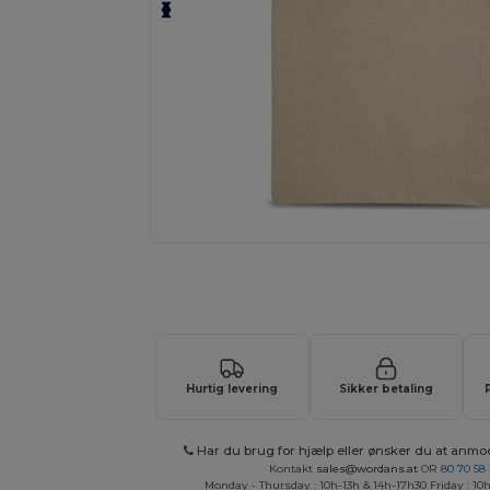
Tilpas dit produkt online H
Hurtig levering
Sikker betaling
Har du brug for hjælp eller ønsker du at anmo
Kontakt
sales@wordans.at
OR
80 70 58
Monday - Thursday : 10h-13h & 14h-17h30 Friday : 10h