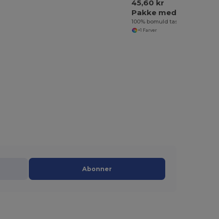
45,60 kr
Pakke med 3 Egotier 92414
100% bomuld taske (100 g/m²)
+1 Farver
Abonner