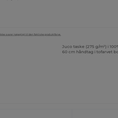
ke svarer nøjagtigt til den faktiske produktfarve.
Juco taske (275 g/m²) i 10
60 cm håndtag i tofarvet 
ilpas
Tilpas
Det!
Det!