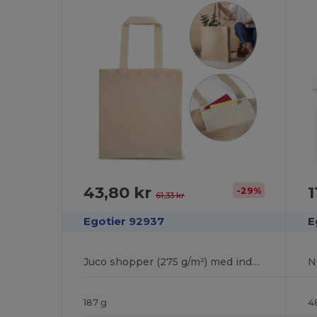
43,80 kr
1
-29%
61,33 kr
Egotier 92937
E
Juco shopper (275 g/m²) med indvendig lomme 100% bomuld (120 g/m²)
187 g
4