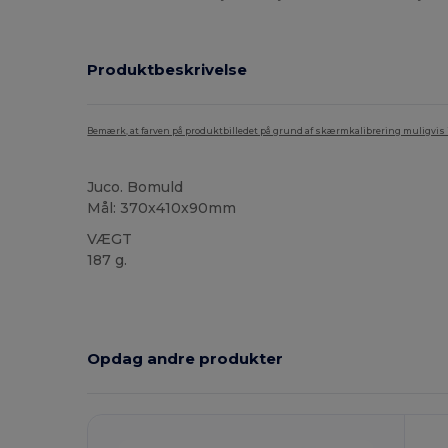
Produktbeskrivelse
Bemærk, at farven på produktbilledet på grund af skærmkalibrering muligvis ik
Juco. Bomuld
Mål: 370x410x90mm
VÆGT
187 g.
Høj lagerbeholdning
Brugerdefineret
Opdag andre produkter
Tilpas
T
Det!