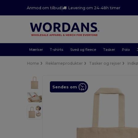
Anmod om tilbud
|
Levering om 24-48h timer
Mærker
T-shirts
Sved og fleece
Tasker
Polo
Home
Reklameprodukter
Tasker og rejser
Indk
Sendes om