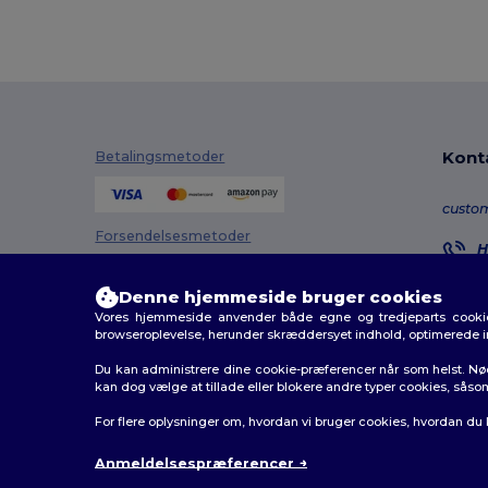
Kont
Betalingsmetoder
custo
Forsendelsesmetoder
H
8
M
Denne hjemmeside bruger cookies
Vores hjemmeside anvender både egne og tredjeparts cookies
O
browseroplevelse, herunder skræddersyet indhold, optimerede 
Du kan administrere dine cookie-præferencer når som helst. Nø
kan dog vælge at tillade eller blokere andre typer cookies, såso
2026. Alle rettigheder forbeholdes
For flere oplysninger om, hvordan vi bruger cookies, hvordan du
Vilkår og Betingelser
|
Tilpasset politik
|
Fortrolighedsp
Anmeldelsespræferencer