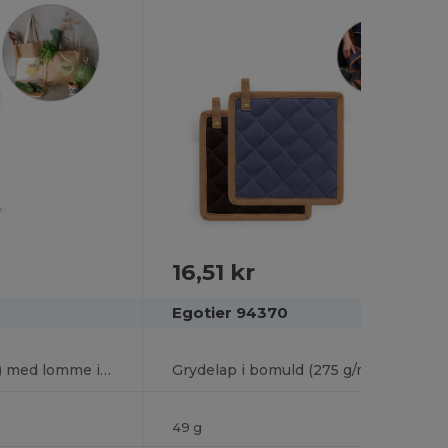
16,51 kr
Egotier 94370
jutetaske (240 g/m²) med lomme i bomuld (140 gm²)
Grydelap i bomuld (275 g/m²)
49 g