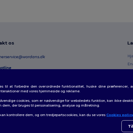
akt os
La
Hj
merservice@wordans.dk
En
otline
Re
0 70 58 24
onday - Thursday : 10h-13h & 14h-17h30 Friday : 10h-14h (english)
Or
 til at forbedre den overordnede funktionalitet, huske dine præferencer, 
Fo
rdresporing
interaktioner med vores hjemmeside og reklame.
Ra
dvendige cookies, som er nødvendige for webstedets funktion, kan ikke deaktiv
m dem, der bruges til personalisering, analyse og målretning.
 kan kontrollere dem, og om tredjepartscookies, kan du se vores
Cookies polic
👋
H
olitik
|
Politik for cookies
|
Sitemap
Hvis 
Ti
som h