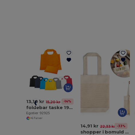
13,10 kr
-14%
15,20 kr
foldebar taske 190T polyester
Egotier 92925
+6 Farver
14,91 kr
-33%
22,33 kr
shopper i bomuld og mesh (180 g/m²)