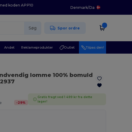
K med koden APP10
Denmark
/
Da
Søg
Spor ordre
Andet
Reklameprodukter
Outlet
Tilpas den!
 indvendig lomme 100% bomuld
2937
Gratis fragt ved 1 499 kr fra dette
lager!
-
29
%
e