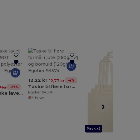
12,22 kr
-4%
12,73 kr
Taske til flere formål i jute (260g/m²) og bomuld (120g/m²)
-27%
7 kr
Foldbar taske lavet af mesh og 190T genanvendt polyester (100% rPET)
Egotier 94574
+1 Farver
Pack x3