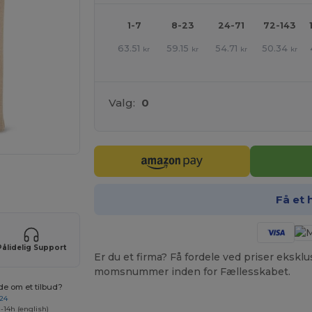
1-7
8-23
24-71
72-143
63.51
59.15
54.71
50.34
kr
kr
kr
kr
Valg:
0
ER!
Få et 
Pålidelig Support
Er du et firma? Få fordele ved priser ekskl
momsnummer inden for Fællesskabet.
de om et tilbud?
 24
-14h (english)