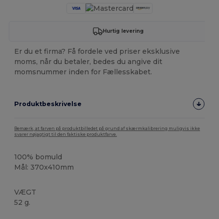
Hurtig levering
Er du et firma? Få fordele ved priser eksklusive
moms, når du betaler, bedes du angive dit
momsnummer inden for Fællesskabet.
Produktbeskrivelse
Bemærk, at farven på produktbilledet på grund af skærmkalibrering muligvis ikke
svarer nøjagtigt til den faktiske produktfarve.
100% bomuld
Mål: 370x410mm
VÆGT
52 g.
Høj lagerbeholdning