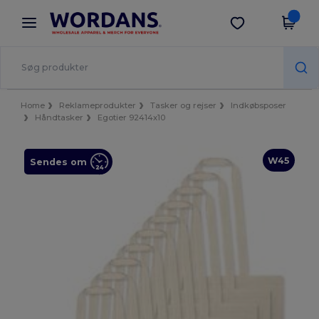
×
Wordans-app
Hent app
Bedre priser i appen!
Home
Reklameprodukter
Tasker og rejser
Indkøbsposer
Håndtasker
Egotier 92414x10
W45
Sendes om