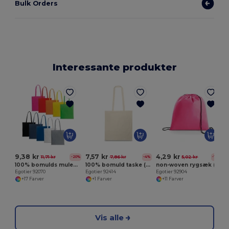
Bulk Orders
Interessante produkter
E
9,38 kr
7,57 kr
4,29 kr
11,71 kr
7,86 kr
5,02 kr
-20%
-4%
-14%
100% bomulds mulepose (140 g/m²)
100% bomuld taske (100 g/m²)
non-woven rygsæk (80 g/m²)
Egotier 92070
Egotier 92414
Egotier 92904
+17 Farver
+1 Farver
+11 Farver
Vis alle