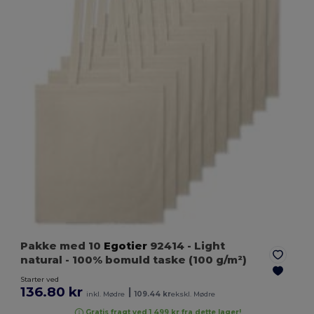
Pakke med 10
Egotier
92414
- Light
natural
- 100% bomuld taske (100 g/m²)
Starter ved
136.80 kr
|
inkl. Mødre
109.44 kr
ekskl. Mødre
Gratis fragt ved 1 499 kr fra dette lager!